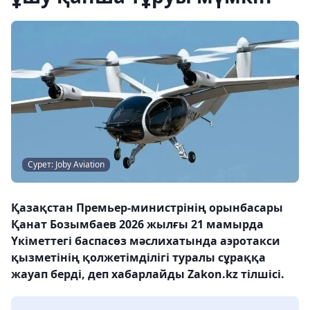
Сурет: Joby Aviation
Қазақстан Премьер-министрінің орынбасары
Қанат Бозымбаев 2026 жылғы 21 мамырда
Үкіметтегі баспасөз мәслихатында аэротакси
қызметінің қолжетімділігі туралы сұраққа
жауап берді, деп хабарлайды Zakon.kz тілшісі.