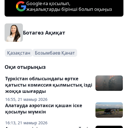
Google-ға қосылып,
жаңалықтарды бірінші болып оқыңыз
Ботагөз Ақиқат
Қазақстан
Бозымбаев Қанат
Оқи отырыңыз
Түркістан облысындағы өртке
қатысты комиссия қылмыстық ізді
жоққа шығарды
16:55, 21 мамыр 2026
Алатауда аэротакси қашан іске
қосылуы мүмкін
16:13, 21 мамыр 2026