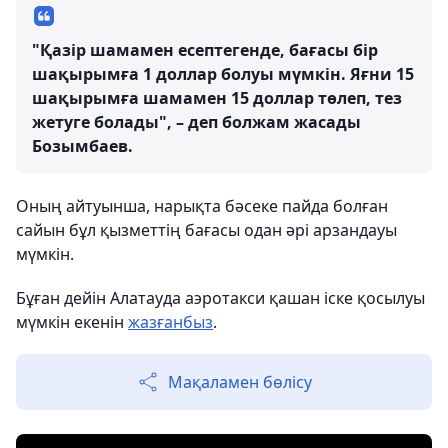
"Қазір шамамен есептегенде, бағасы бір
шақырымға 1 доллар болуы мүмкін. Яғни 15
шақырымға шамамен 15 доллар төлеп, тез
жетуге болады", – деп болжам жасады
Бозымбаев.
Оның айтуынша, нарықта бәсеке пайда болған
сайын бұл қызметтің бағасы одан әрі арзандауы
мүмкін.
Бұған дейін Алатауда аэротакси қашан іске қосылуы
мүмкін екенін
жазғанбыз
.
Мақаламен бөлісу