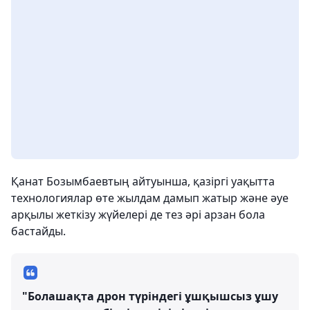
Қанат Бозымбаевтың айтуынша, қазіргі уақытта
технологиялар өте жылдам дамып жатыр және әуе
арқылы жеткізу жүйелері де тез әрі арзан бола
бастайды.
"Болашақта дрон түріндегі ұшқышсыз ұшу