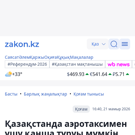
Қаз
Саясат
Әлем
Қаржы
Оқиға
Құқық
Мақалалар
#Референдум-2026
#Қазақстан мақтанышы
+33°
$
469.93
€
541.64
₽
5.71
Басты
Барлық жаңалықтар
Қоғам тынысы
Қоғам
16:40, 21 мамыр 2026
Қазақстанда аэротаксимен
ұшу қанша тұруы мүмкін