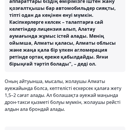
аппараттары біздің өмірімізге іштен жану
қозғалтқышы бар автомобильдер сияқты,
тіпті одан да кеңінен енуі мүмкін.
Кәсіпкерлерге келсек – талаптарға сай
келетіндер лицензия алып, Алатау
аумағында жұмыс істей алады. Менің
ойымша, Алматы қаласы, Алматы облысы
және жаңа қала бір үлкен агломерация
ретінде ортақ ереже қабылдайды. Яғни
бірыңғай тәртіп болады", – деді ол.
Оның айтуынша, мысалы, жолаушы Алматы
әуежайында болса, кептелісті ескерсек қалаға жету
1,5–2 сағат алады. Ал болашақта әуежай маңында
дрон-такси қызметі болуы мүмкін, жолаушы рейсті
алдын ала брондай алады.