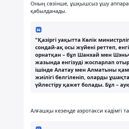
Оның сөзінше, ұшқышсыз ұшу аппара
қабылданады.
"Қазіргі уақытта Көлік министрлі
сондай-ақ осы жүйені реттеп, ен
орнатқан – бұл Шанхай мен Шэньч
жазында енгізуді жоспарлап оты
ішінде Алатау мен Алматыны қамт
жиілігі белгіленіп, оларды ұшақ
үйлестіру қажет болады. Бұл – а
Алғашқы кезеңде аэротакси кәдімгі т