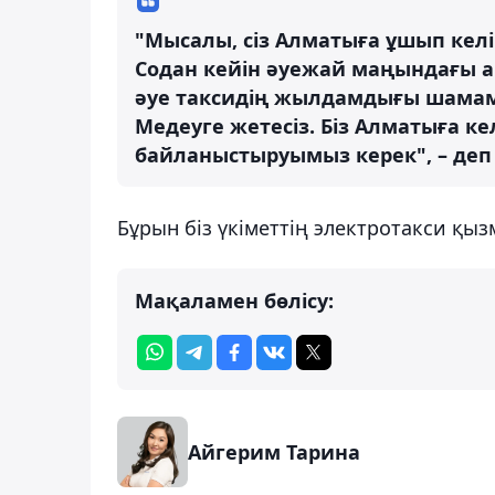
"Мысалы, сіз Алматыға ұшып келі
Содан кейін әуежай маңындағы а
әуе таксидің жылдамдығы шамамен
Медеуге жетесіз. Біз Алматыға ке
байланыстыруымыз керек", – деп
Бұрын біз үкіметтің электротакси қыз
Мақаламен бөлісу:
Айгерим Тарина