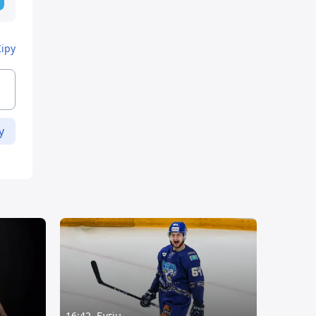
Кіру
у
16:42, Бүгін