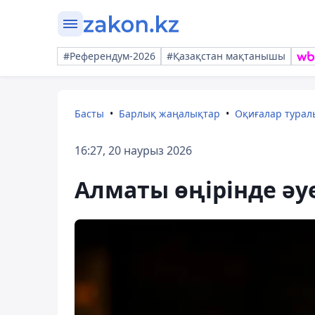
#Референдум-2026
#Қазақстан мақтанышы
Басты
Барлық жаңалықтар
Оқиғалар тура
16:27, 20 наурыз 2026
Алматы өңірінде әуе