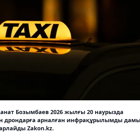
анат Бозымбаев 2026 жылғы 20 наурызда
мен дрондарға арналған инфрақұрылымды дам
арлайды Zakon.kz.