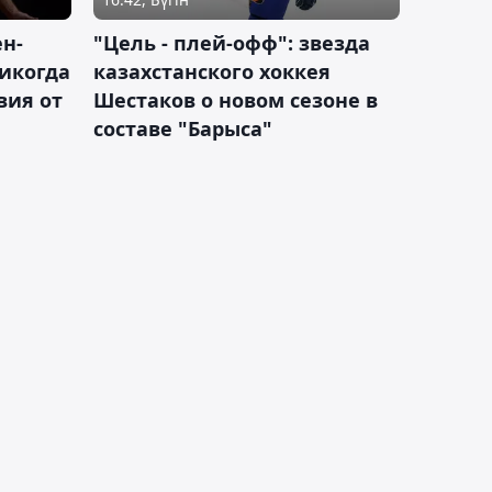
н-
"Цель - плей-офф": звезда
никогда
казахстанского хоккея
вия от
Шестаков о новом сезоне в
составе "Барыса"