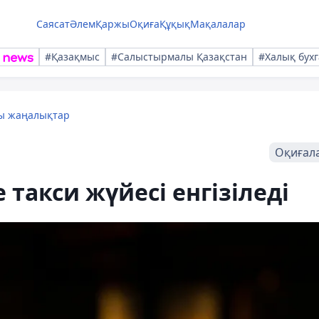
Саясат
Әлем
Қаржы
Оқиға
Құқық
Мақалалар
#Қазақмыс
#Салыстырмалы Қазақстан
#Халық бухг
лы жаңалықтар
Оқиғал
 такси жүйесі енгізіледі