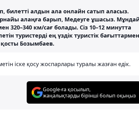
п, билетті алдын ала онлайн сатып аласыз.
рнайы алаңға барып, Медеуге ұшасыз. Мұнда
 320–340 км/сағ болады. Сіз 10–12 минутта
летін туристерді ең үздік туристік бағыттарме
 қосты Бозымбаев.
метін іске қосу жоспарлары туралы жазған едік.
Google-ға қосылып,
жаңалықтарды бірінші болып оқыңыз