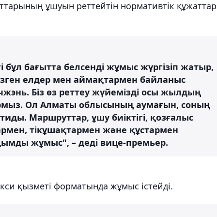
ттарының ұшуын реттейтін нормативтік құжаттар
гі бұл бағытта белсенді жұмыс жүргізіп жатыр,
гізген елдер мен аймақтармен байланыс
жэнь. Біз өз реттеу жүйемізді осы жылдың
рмыз. Ол Алматы облысының аумағын, соның
иды. Маршруттар, ұшу биіктігі, қозғалыс
тармен, тікұшақтармен және құстармен
уқымды жұмыс", – деді вице-премьер.
акси қызметі форматында жұмыс істейді.