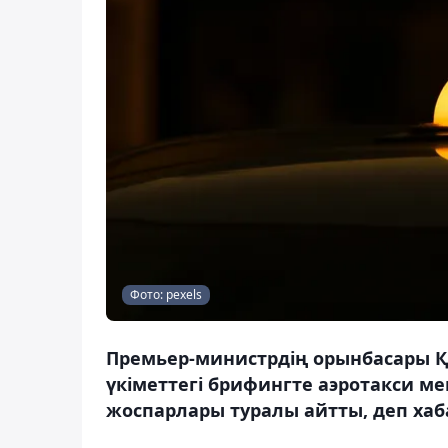
Фото: pexels
Премьер-министрдің орынбасары Қ
үкіметтегі брифингте аэротакси 
жоспарлары туралы айтты, деп хаб