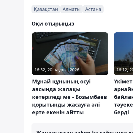
Қазақстан
Алматы
Астана
Оқи отырыңыз
16:32, 20 наурыз 2026
16:12, 
Мұнай құнының өсуі
Үкімет
аясында жалақы
арнай
көтеріледі ме - Бозымбаев
байла
қорытынды жасауға әлі
тәуеке
ерте екенін айтты
берді
Жаңалықтан zakon.kz сайтында х