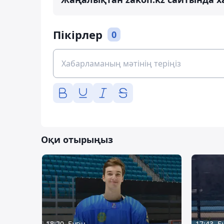
Пікірлер
0
Оқи отырыңыз
18:20, Бүгін
17:43, Б