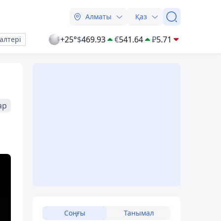
Алматы
Қаз
+25°
$
469.93
€
541.64
₽
5.71
алтері
ар
Соңғы
Танымал