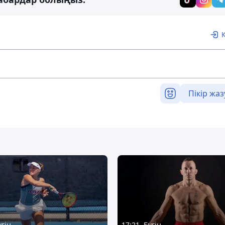
Пікір жаз
үгін
17:21, Бүгін