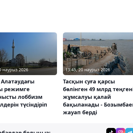
20 наурыз 2026
13:45, 20 наурыз 2026
 Алатаудағы
Тасқын суға қарсы
ы режимге
бөлінген 49 млрд теңген
нысты лоббизм
жұмсалуы қалай
лдерін түсіндіріп
бақыланады - Бозымбае
жауап берді
абардар болыңыз: