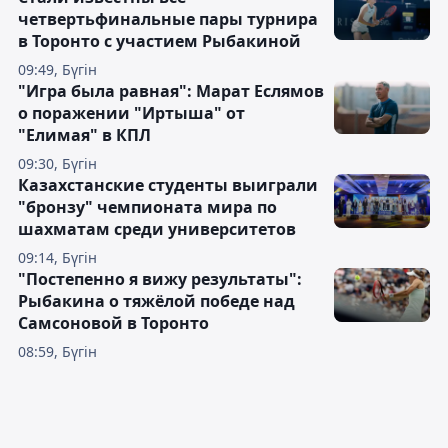
четвертьфинальные пары турнира
в Торонто с участием Рыбакиной
09:49, Бүгін
"Игра была равная": Марат Еслямов
о поражении "Иртыша" от
"Елимая" в КПЛ
09:30, Бүгін
Казахстанские студенты выиграли
"бронзу" чемпионата мира по
шахматам среди университетов
09:14, Бүгін
"Постепенно я вижу результаты":
Рыбакина о тяжёлой победе над
Самсоновой в Торонто
08:59, Бүгін