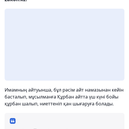
Имамның айтуынша, бұл рәсім айт намазынан кейін
басталып, мұсылманға Құрбан айтта үш күні бойы
құрбан шалып, ниеттеніп қан шығаруға болады.