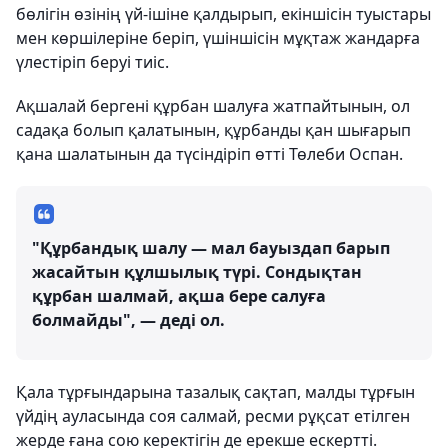
бөлігін өзінің үй-ішіне қалдырып, екіншісін туыстары
мен көршілеріне беріп, үшіншісін мұқтаж жандарға
үлестіріп беруі тиіс.
Ақшалай бергені құрбан шалуға жатпайтынын, ол
садақа болып қалатынын, құрбанды қан шығарып
қана шалатынын да түсіндіріп өтті Төлеби Оспан.
"Құрбандық шалу — мал бауыздап барып
жасайтын құлшылық түрі. Сондықтан
құрбан шалмай, ақша бере салуға
болмайды", — деді ол.
Қала тұрғындарына тазалық сақтап, малды тұрғын
үйдің ауласында соя салмай, ресми рұқсат етілген
жерде ғана сою керектігін де ерекше ескертті.