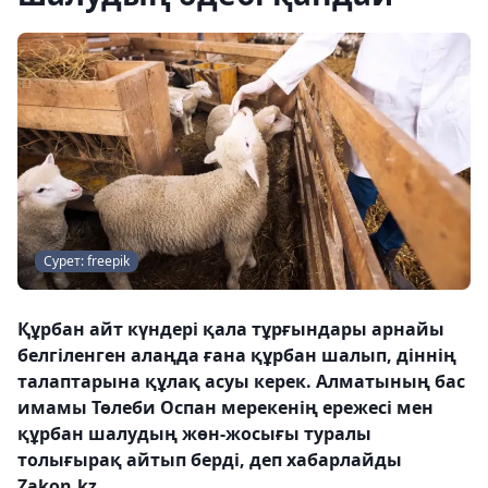
Сурет: freepik
Құрбан айт күндері қала тұрғындары арнайы
белгіленген алаңда ғана құрбан шалып, діннің
талаптарына құлақ асуы керек. Алматының бас
имамы Төлеби Оспан мерекенің ережесі мен
құрбан шалудың жөн-жосығы туралы
толығырақ айтып берді, деп хабарлайды
Zakon.kz.