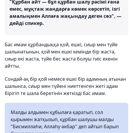
"Құрбан айт — бұл құрбан шалу рәсімі ғана
емес, мұқтаж жандарға көмек көрсетіп, ізгі
амалыңмен Аллаға жақындау деген сөз", —
дейді спикер.
Бас имам құрбандыққа қой, ешкі, сиыр мен түйе
шалынатынын, қой мен ешкі кемінде бір жаста,
сиыр екі жаста, түйе бес жаста болуы тиіс екенін
айтты.
Сондай-ақ бір қой немесе ешкі бір адамның атынан
шалынса, сиыр мен түйені ниеттенген жеті адам
бірігіп те шала беретінін жеткізді бас имам.
Малды алдымен құбылаға қаратып, сол
қырымен жатқызып, құрбан шалушы малды
"Бисмилләһи, Аллаһу әкбар" деп айтып барып