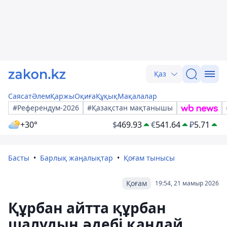
Қаз
Саясат
Әлем
Қаржы
Оқиға
Құқық
Мақалалар
#Референдум-2026
#Қазақстан мақтанышы
+30°
$
469.93
€
541.64
₽
5.71
Басты
Барлық жаңалықтар
Қоғам тынысы
Қоғам
19:54, 21 мамыр 2026
Құрбан айтта құрбан
шалудың әдебі қандай