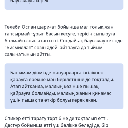
бауыздауы керек.
Төлеби Оспан шариғат бойынша мал толық жан
тапсырмай тұрып басын кесуге, терісін сыпыруға
болмайтынын атап өтті. Сондай-ақ бауыздау кезінде
"Бисмилләһ" сөзін әдейі айтпауға да тыйым
салынатынын айтты.
Бас имам дінмізде жануарларға ізгілікпен
қарауға ерекше мән берілетініне де тоқталды.
Атап айтқанда, малдың көзінше пышақ
қайрауға болмайды, малдың жанын қинамас
үшін пышақ та өткір болуы керек екен.
Спикер етті тарату тәртібіне де тоқталып өтті.
Дәстүр бойынша етті үш бөлікке бөледі де, бір