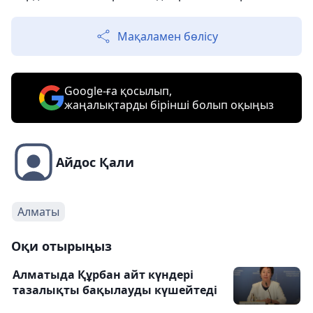
Мақаламен бөлісу
Google-ға қосылып,
жаңалықтарды бірінші болып оқыңыз
Айдос Қали
Алматы
Оқи отырыңыз
Алматыда Құрбан айт күндері
тазалықты бақылауды күшейтеді