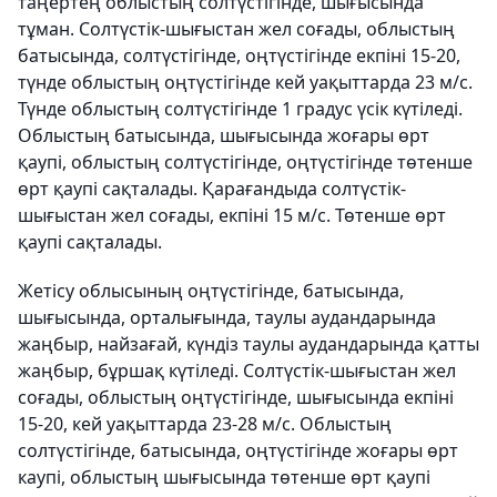
таңертең облыстың солтүстігінде, шығысында
тұман. Солтүстік-шығыстан жел соғады, облыстың
батысында, солтүстігінде, оңтүстігінде екпіні 15-20,
түнде облыстың оңтүстігінде кей уақыттарда 23 м/с.
Түнде облыстың солтүстігінде 1 градус үсік күтіледі.
Облыстың батысында, шығысында жоғары өрт
қаупі, облыстың солтүстігінде, оңтүстігінде төтенше
өрт қаупі сақталады. Қарағандыда солтүстік-
шығыстан жел соғады, екпіні 15 м/с. Төтенше өрт
қаупі сақталады.
Жетісу облысының оңтүстігінде, батысында,
шығысында, орталығында, таулы аудандарында
жаңбыр, найзағай, күндіз таулы аудандарында қатты
жаңбыр, бұршақ күтіледі. Солтүстік-шығыстан жел
соғады, облыстың оңтүстігінде, шығысында екпіні
15-20, кей уақыттарда 23-28 м/с. Облыстың
солтүстігінде, батысында, оңтүстігінде жоғары өрт
каупі, облыстың шығысында төтенше өрт қаупі