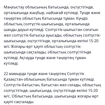
Маңғыстау облысының батысында, оңтүстігінде,
орталығында жаңбыр, найзағай күтіледі. Түнде және
таңертең облыстың батысында тұман. Күндіз
облыстың солтүстік-шығысында, орталығында
шаңды дауыл күтіледі. Солтүстік-шығыстан соғатын
жел солтүстік-батысқа ауысады, облыстың солтүстік-
шығысында, оңтүстігінде, орталығында екпіні 15-20
м/с Жоғары өрт қаупі облыстың солтүстік-
шығысында сақталады, облыстың солтүстігінде
күтіледі. Ақтауда түнде және таңертең тұман
күтіледі.
22 мамырда түнде және таңертең Солтүстік
Қазақстан облысының батысында тұман күтіледі.
Солтүстік-батыстан, батыстан жел соғады, облыстың
солтүстігінде, шығысында, оңтүстігінде екпіні 15-20
м/с. Облыстың батысында, шығысында жоғары өрт
қаупі сақталады.