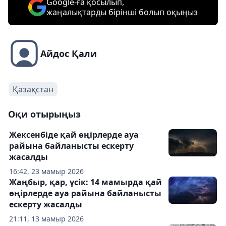
Google-ға қосылып,
жаңалықтарды бірінші болып оқыңыз
Айдос Қали
Қазақстан
Оқи отырыңыз
Жексенбіде қай өңірлерде ауа
райына байланысты ескерту
жасалды
16:42, 23 мамыр 2026
Жаңбыр, қар, үсік: 14 мамырда қай
өңірлерде ауа райына байланысты
ескерту жасалды
21:11, 13 мамыр 2026