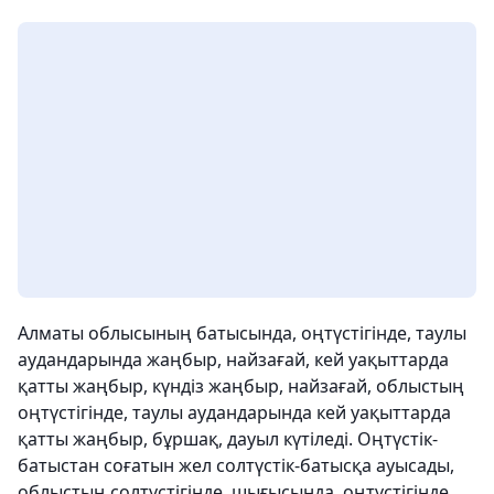
Алматы облысының батысында, оңтүстігінде, таулы
аудандарында жаңбыр, найзағай, кей уақыттарда
қатты жаңбыр, күндіз жаңбыр, найзағай, облыстың
оңтүстігінде, таулы аудандарында кей уақыттарда
қатты жаңбыр, бұршақ, дауыл күтіледі. Оңтүстік-
батыстан соғатын жел солтүстік-батысқа ауысады,
облыстың солтүстігінде, шығысында, оңтүстігінде,