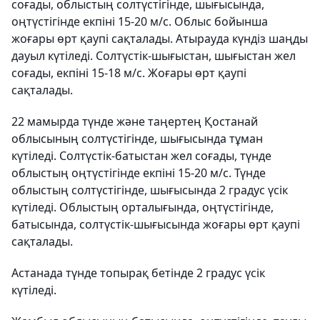
соғады, облыстың солтүстігінде, шығысында,
оңтүстігінде екпіні 15-20 м/с. Облыс бойынша
жоғары өрт қаупі сақталады. Атырауда күндіз шаңды
дауыл күтіледі. Солтүстік-шығыстан, шығыстан жел
соғады, екпіні 15-18 м/с. Жоғары өрт қаупі
сақталады.
22 мамырда түнде және таңертең Қостанай
облысының солтүстігінде, шығысында тұман
күтіледі. Солтүстік-батыстан жел соғады, түнде
облыстың оңтүстігінде екпіні 15-20 м/с. Түнде
облыстың солтүстігінде, шығысында 2 градус үсік
күтіледі. Облыстың орталығында, оңтүстігінде,
батысында, солтүстік-шығысында жоғары өрт қаупі
сақталады.
Астанада түнде топырақ бетінде 2 градус үсік
күтіледі.