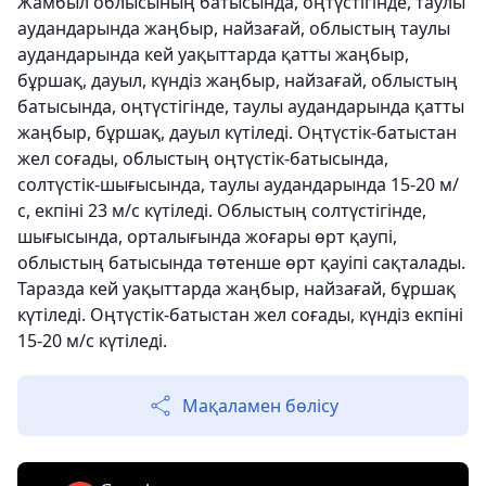
Жамбыл облысының батысында, оңтүстігінде, таулы
аудандарында жаңбыр, найзағай, облыстың таулы
аудандарында кей уақыттарда қатты жаңбыр,
бұршақ, дауыл, күндіз жаңбыр, найзағай, облыстың
батысында, оңтүстігінде, таулы аудандарында қатты
жаңбыр, бұршақ, дауыл күтіледі. Оңтүстік-батыстан
жел соғады, облыстың оңтүстік-батысында,
солтүстік-шығысында, таулы аудандарында 15-20 м/
с, екпіні 23 м/с күтіледі. Облыстың солтүстігінде,
шығысында, орталығында жоғары өрт қаупі,
облыстың батысында төтенше өрт қауіпі сақталады.
Таразда кей уақыттарда жаңбыр, найзағай, бұршақ
күтіледі. Оңтүстік-батыстан жел соғады, күндіз екпіні
15-20 м/с күтіледі.
Мақаламен бөлісу