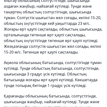
Ұлытау облысының солтүстігінде, шығысында
аздаған жаңбыр, найзағай күтіледі. Түнде және
таңертең облыстың солтүстігінде, шығысында
тұман. Солтүстік-шығыстан жел соғады, екпіні 15-20,
облыстың оңтүстігінде кей уақыттарда 23 м/с.
Жоғары өрт қаупі сақталады, облыстың шығысында,
орталығында төтенше өрт қаупі сақталады,
облыстың оңтүстігінде төтенше өрт қаупі күтіледі.
Жезқазғанда солтүстік-шығыстан жел соғады, екпіні
15-20 м/с. Төтенше өрт қаупі сақталады.
Ақмола облысының батысында, солтүстігінде тұман
күтіледі. Түнде облыстың батысында, солтүстігінде,
шығысында 3 градус үсік күтіледі. Облыстың
батысында жоғары өрт қаупі күтіледі. Көкшетауда
түнде топырақ бетінде 1 градус үсік күтіледі.
Қарағанды облысының батысында, солтүстігінде,
шығысында жаңбыр, найзағай күтіледі. Түнде және