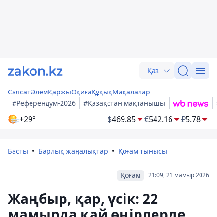
Қаз
Саясат
Әлем
Қаржы
Оқиға
Құқық
Мақалалар
#Референдум-2026
#Қазақстан мақтанышы
+29°
$
469.85
€
542.16
₽
5.78
Басты
Барлық жаңалықтар
Қоғам тынысы
Қоғам
21:09, 21 мамыр 2026
Жаңбыр, қар, үсік: 22
мамырда қай өңірлерде