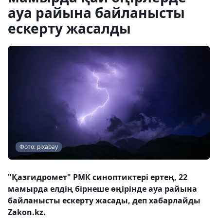
ауа райына байланысты
ескерту жасалды
Фото: pixabay
"Қазгидромет" РМК синоптиктері ертең, 22
мамырда елдің бірнеше өңірінде ауа райына
байланысты ескерту жасады, деп хабарлайды
Zakon.kz.