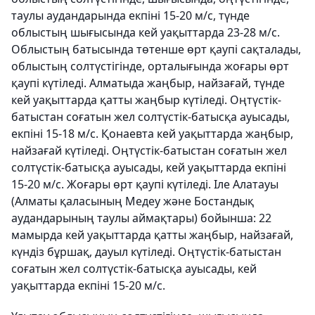
таулы аудандарында екпіні 15-20 м/с, түнде
облыстың шығысында кей уақыттарда 23-28 м/с.
Облыстың батысында төтенше өрт қаупі сақталады,
облыстың солтүстігінде, орталығында жоғары өрт
қаупі күтіледі. Алматыда жаңбыр, найзағай, түнде
кей уақыттарда қатты жаңбыр күтіледі. Оңтүстік-
батыстан соғатын жел солтүстік-батысқа ауысады,
екпіні 15-18 м/с. Қонаевта кей уақыттарда жаңбыр,
найзағай күтіледі. Оңтүстік-батыстан соғатын жел
солтүстік-батысқа ауысады, кей уақыттарда екпіні
15-20 м/с. Жоғары өрт қаупі күтіледі. Іле Алатауы
(Алматы қаласының Медеу және Бостандық
аудандарының таулы аймақтары) бойынша: 22
мамырда кей уақыттарда қатты жаңбыр, найзағай,
күндіз бұршақ, дауыл күтіледі. Оңтүстік-батыстан
соғатын жел солтүстік-батысқа ауысады, кей
уақыттарда екпіні 15-20 м/с.