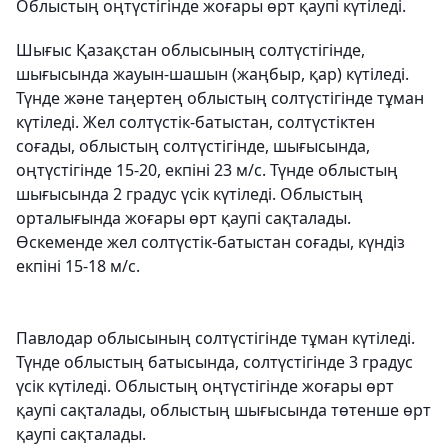
Облыстың оңтүстігінде жоғары өрт қаупі күтіледі.
Шығыс Қазақстан облысының солтүстігінде,
шығысында жауын-шашын (жаңбыр, қар) күтіледі.
Түнде және таңертең облыстың солтүстігінде тұман
күтіледі. Жел солтүстік-батыстан, солтүстіктен
соғады, облыстың солтүстігінде, шығысында,
оңтүстігінде 15-20, екпіні 23 м/с. Түнде облыстың
шығысында 2 градус үсік күтіледі. Облыстың
орталығында жоғары өрт қаупі сақталады.
Өскеменде жел солтүстік-батыстан соғады, күндіз
екпіні 15-18 м/с.
Павлодар облысының солтүстігінде тұман күтіледі.
Түнде облыстың батысында, солтүстігінде 3 градус
үсік күтіледі. Облыстың оңтүстігінде жоғары өрт
қаупі сақталады, облыстың шығысында төтенше өрт
қаупі сақталады.