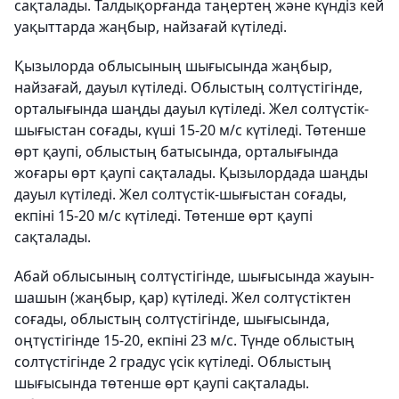
сақталады. Талдықорғанда таңертең және күндіз кей
уақыттарда жаңбыр, найзағай күтіледі.
Қызылорда облысының шығысында жаңбыр,
найзағай, дауыл күтіледі. Облыстың солтүстігінде,
орталығында шаңды дауыл күтіледі. Жел солтүстік-
шығыстан соғады, күші 15-20 м/с күтіледі. Төтенше
өрт қаупі, облыстың батысында, орталығында
жоғары өрт қаупі сақталады. Қызылордада шаңды
дауыл күтіледі. Жел солтүстік-шығыстан соғады,
екпіні 15-20 м/с күтіледі. Төтенше өрт қаупі
сақталады.
Абай облысының солтүстігінде, шығысында жауын-
шашын (жаңбыр, қар) күтіледі. Жел солтүстіктен
соғады, облыстың солтүстігінде, шығысында,
оңтүстігінде 15-20, екпіні 23 м/с. Түнде облыстың
солтүстігінде 2 градус үсік күтіледі. Облыстың
шығысында төтенше өрт қаупі сақталады.