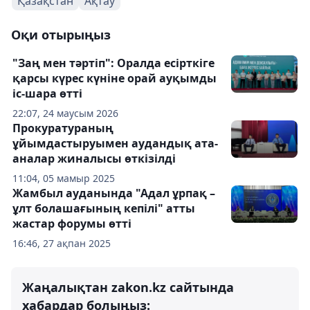
Қазақстан
Ақтау
Оқи отырыңыз
"Заң мен тәртіп": Оралда есірткіге
қарсы күрес күніне орай ауқымды
іс-шара өтті
22:07, 24 маусым 2026
Прокуратураның
ұйымдастыруымен аудандық ата-
аналар жиналысы өткізілді
11:04, 05 мамыр 2025
Жамбыл ауданында "Адал ұрпақ –
ұлт болашағының кепілі" атты
жастар форумы өтті
16:46, 27 ақпан 2025
Жаңалықтан zakon.kz сайтында
хабардар болыңыз: