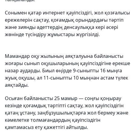
Сонымен қатар интернет қауіпсіздігі, жол қозғалысы
ережелерін сақтау, қоғамдық орындардағы тәртіп
және зиянды әдеттердің денсаулыққа кері әсері
жөнінде түсіндіру жұмыстары жүргізілді.
Мамандар оқу жылының аяқталуына байланысты
жоғары сынып оқушыларының қауіпсіздігіне ерекше
назар аударды. Биыл өңірде 9-сыныпты 16 мыңға
жуық оқушы, ал 11-сыныпты 10 мыңнан астам түлек
аяқтайды.
Осыған байланысты 25 мамыр — соңғы қоңырау
кезінде қоғамдық тәртіпті сақтау, жол қауіпсіздігін
қатаң ұстану, заңбұзушылықтарға жол бермеу және
кәмелетке толмағандардың қауіпсіздігін
қамтамасыз ету қажеттігі айтылды.