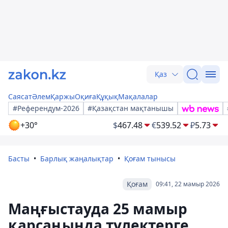
Қаз
Саясат
Әлем
Қаржы
Оқиға
Құқық
Мақалалар
#Референдум-2026
#Қазақстан мақтанышы
+30°
$
467.48
€
539.52
₽
5.73
Басты
Барлық жаңалықтар
Қоғам тынысы
Қоғам
09:41, 22 мамыр 2026
Маңғыстауда 25 мамыр
қарсаңында түлектерге