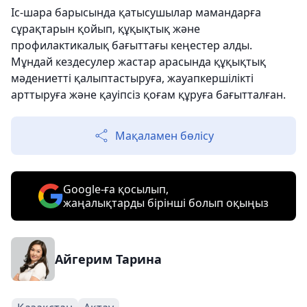
Іс-шара барысында қатысушылар мамандарға
сұрақтарын қойып, құқықтық және
профилактикалық бағыттағы кеңестер алды.
Мұндай кездесулер жастар арасында құқықтық
мәдениетті қалыптастыруға, жауапкершілікті
арттыруға және қауіпсіз қоғам құруға бағытталған.
Мақаламен бөлісу
Google-ға қосылып,
жаңалықтарды бірінші болып оқыңыз
Айгерим Тарина