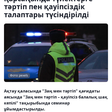
тәртіп пен қауіпсіздік
талаптары түсіндірілді
Фото: pexels
Ақтау қаласында "Заң мен тәртіп" қағидаты
аясында "Заң мен тәртіп – қауіпсіз балалық шақ
кепілі" тақырыбында семинар
ұйымдастырылды.