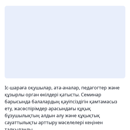
Іс-шараға оқушылар, ата-аналар, педагогтер және
құзырлы орган өкілдері қатысты. Семинар
барысында балалардың қауіпсіздігін қамтамасыз
ету, жасөспірімдер арасындағы құқық
бұзушылықтың алдын алу және құқықтық
сауаттылықты арттыру мәселелері кеңінен
талқыланды.