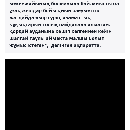
мекенжайының болмауына байланысты ол
ұзақ жылдар бойы қиын әлеуметтік
жағдайда өмір сүріп, азаматтық
құқықтарын толық пайдалана алмаған.
Қордай ауданына көшіп келгеннен кейін
шалғай таулы аймақта малшы болып
жұмыс істеген",- делінген ақпаратта.