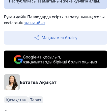
Республикасы азаматының жеке куәлігін алды.
Бұған дейін Павлодарда есірткі таратушының жолы
кесілгенін
жазғанбыз
.
Мақаламен бөлісу
Google-ға қосылып,
жаңалықтарды бірінші болып оқыңыз
Ботагөз Ақиқат
Қазақстан
Тараз