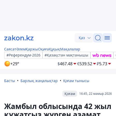
Қаз
Саясат
Әлем
Қаржы
Оқиға
Құқық
Мақалалар
#Референдум-2026
#Қазақстан мақтанышы
+29°
$
467.48
€
539.52
₽
5.73
Басты
Барлық жаңалықтар
Қоғам тынысы
Қоғам
16:45, 22 мамыр 2026
Жамбыл облысында 42 жыл
құжатсыз жүрген азамат