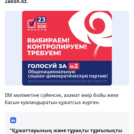
Zakon.kz.
ІІМ мәліметіне сүйенсек, азамат өмір бойы жеке
басын куәландыратын құжатсыз жүрген.
"Құжаттарының және тұрақты тұрғылықты