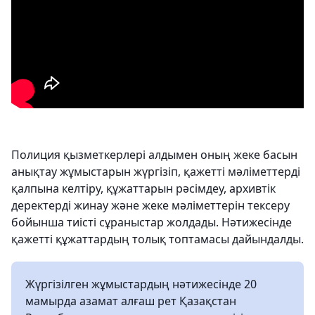
Полиция қызметкерлері алдымен оның жеке басын
анықтау жұмыстарын жүргізіп, қажетті мәліметтерді
қалпына келтіру, құжаттарын рәсімдеу, архивтік
деректерді жинау және жеке мәліметтерін тексеру
бойынша тиісті сұраныстар жолдады. Нәтижесінде
қажетті құжаттардың толық топтамасы дайындалды.
Жүргізілген жұмыстардың нәтижесінде 20
мамырда азамат алғаш рет Қазақстан