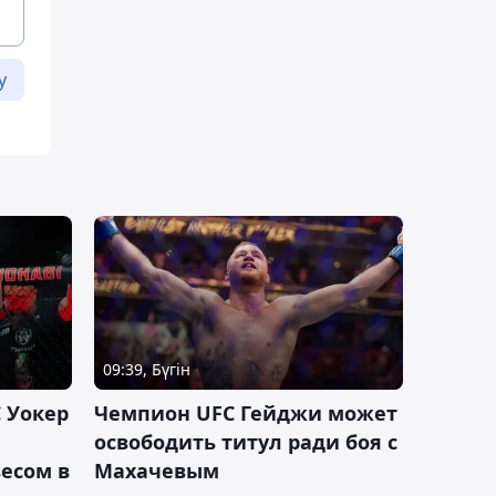
у
09:39, Бүгін
 Уокер
Чемпион UFC Гейджи может
освободить титул ради боя с
есом в
Махачевым