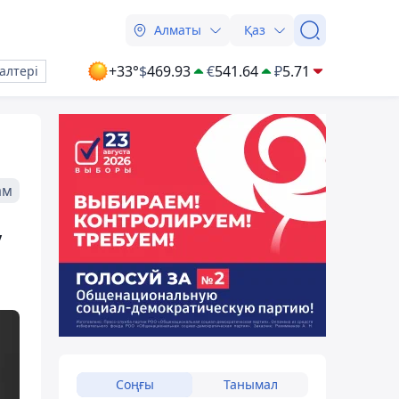
Алматы
Қаз
+33°
$
469.93
€
541.64
₽
5.71
алтері
ам
у
Соңғы
Танымал