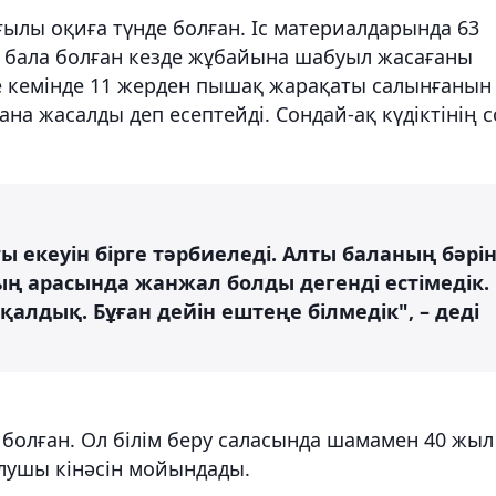
ылы оқиға түнде болған. Іс материалдарында 63
 бала болған кезде жұбайына шабуыл жасағаны
не кемінде 11 жерден пышақ жарақаты салынғанын
на жасалды деп есептейді. Сондай-ақ күдіктінің с
ғы екеуін бірге тәрбиеледі. Алты баланың бәрі
дың арасында жанжал болды дегенді естімедік.
қалдық. Бұған дейін ештеңе білмедік", – деді
 болған. Ол білім беру саласында шамамен 40 жыл
лушы кінәсін мойындады.