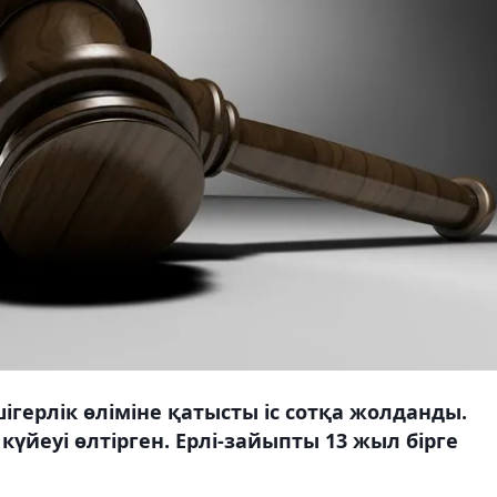
герлік өліміне қатысты іс сотқа жолданды.
күйеуі өлтірген. Ерлі-зайыпты 13 жыл бірге