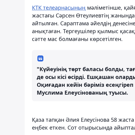
КТК телеарнасының
мәліметінше, қайғ
жастағы Сәрсен Өтеулиевтің жанында
айтылған. Сараптама әйелдің денесі
анықтаған. Тергеушілер қылмыс қасақа
сәтте мас болмағаны көрсетілген.
"Күйеуінің төрт баласы болды, та
де осы кісі өсірді. Ешқашан олар
Оқиғадан кейін бәріміз есеңгіреп 
Муслима Елеусінованың туысы.
Қаза тапқан Әлия Елеусінова 58 жаста
еңбек еткен. Сот отырысында айыпта