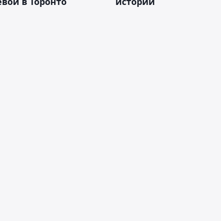
вой в Торонто
истории