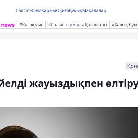
Саясат
Әлем
Қаржы
Оқиға
Құқық
Мақалалар
#Қазақмыс
#Салыстырмалы Қазақстан
#Халық бухг
Қоғ
йелді жауыздықпен өлтір