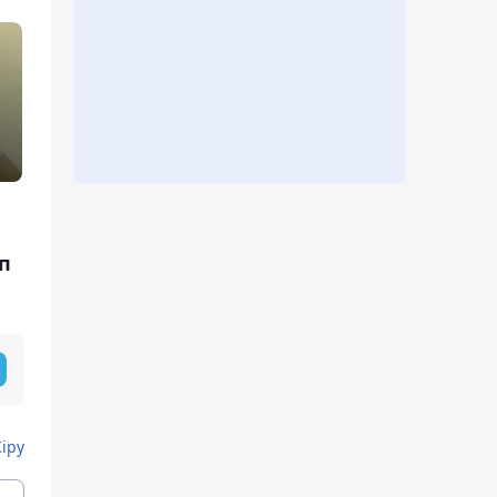
ап
Кіру