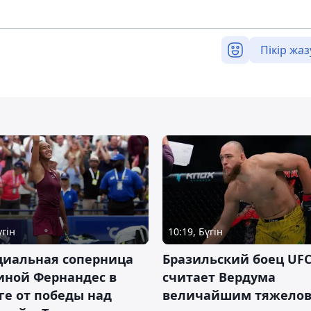
Пікір жаз
үгін
10:19, Бүгін
циальная соперница
Бразильский боец UFC
иной Фернандес в
считает Вердума
ге от победы над
величайшим тяжелов