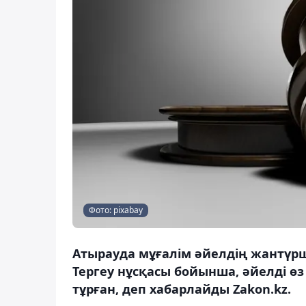
Фото: pixabay
Атырауда мұғалім әйелдің жантүрші
Тергеу нұсқасы бойынша, әйелді өз 
тұрған, деп хабарлайды Zakon.kz.