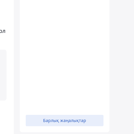
ол
н
Барлық жаңалықтар