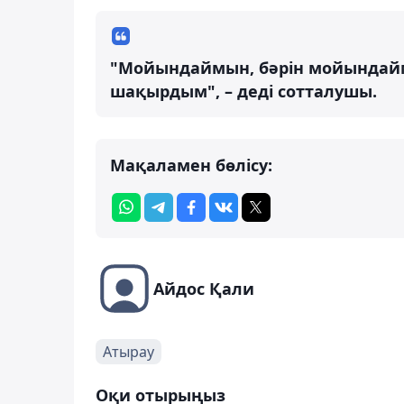
"Мойындаймын, бәрін мойындайм
шақырдым", – деді сотталушы.
Мақаламен бөлісу:
Айдос Қали
Атырау
Оқи отырыңыз