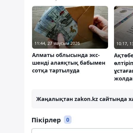
11:44, 27 маусым 2026
10:17, 
Алматы облысында экс-
Ақтөбе
шенді алаяқтық бабымен
өлтірі
сотқа тартылуда
ұстаған
жолда
Жаңалықтан zakon.kz сайтында х
Пікірлер
0