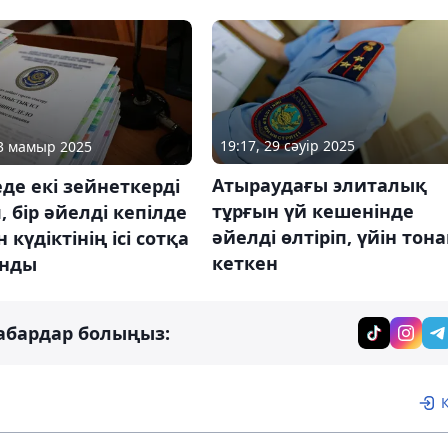
19:17, 29 сәуір 2025
13 мамыр 2025
Атыраудағы элиталық
де екі зейнеткерді
тұрғын үй кешенінде
п, бір әйелді кепілде
әйелді өлтіріп, үйін тон
 күдіктінің ісі сотқа
кеткен
нды
абардар болыңыз: