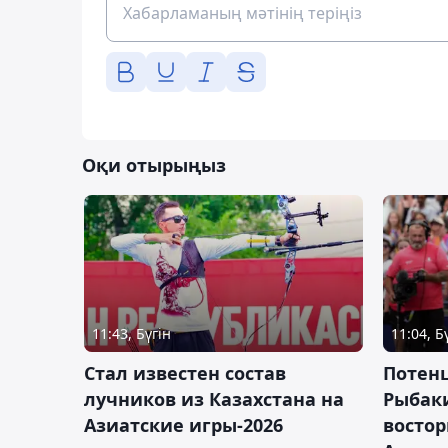
Оқи отырыңыз
11:43, Бүгін
11:04, Б
Стал известен состав
Потен
лучников из Казахстана на
Рыбак
Азиатские игры-2026
востор