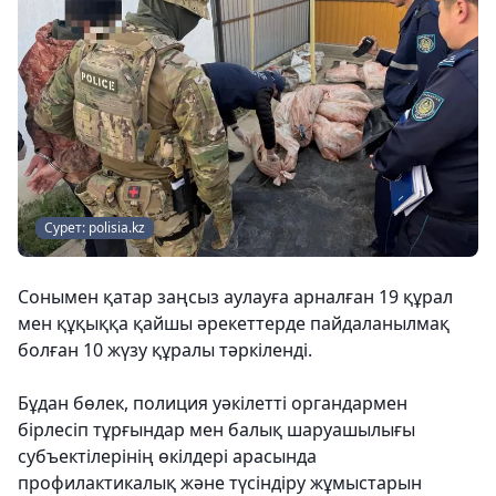
Сурет: polisia.kz
Сонымен қатар заңсыз аулауға арналған 19 құрал
мен құқыққа қайшы әрекеттерде пайдаланылмақ
болған 10 жүзу құралы тәркіленді.
Бұдан бөлек, полиция уәкілетті органдармен
бірлесіп тұрғындар мен балық шаруашылығы
субъектілерінің өкілдері арасында
профилактикалық және түсіндіру жұмыстарын