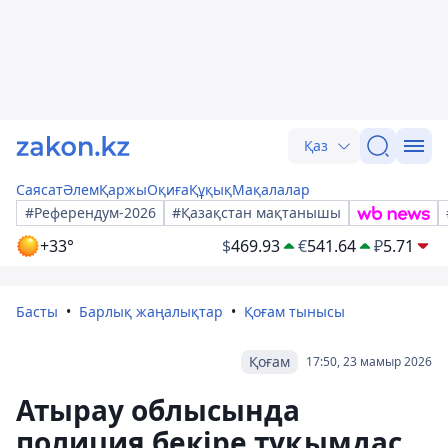
Қаз
Саясат
Әлем
Қаржы
Оқиға
Құқық
Мақалалар
#Референдум-2026
#Қазақстан мақтанышы
+33°
$
469.93
€
541.64
₽
5.71
Басты
Барлық жаңалықтар
Қоғам тынысы
Қоғам
17:50, 23 мамыр 2026
Атырау облысында
полиция бекіре тұқымдас