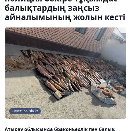
балықтардың заңсыз
айналымының жолын кесті
Сурет: polisia.kz
Атырау облысында браконьерлік пен балық