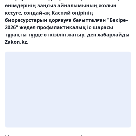
өнімдерінің заңсыз айналымының жолын
кесуге, сондай-ақ Каспий өңірінің
биоресурстарын қорғауға бағытталған "Бекіре–
2026" жедел-профилактикалық іс-шарасы
тұрақты түрде өткізіліп жатыр, деп хабарлайды
Zakon.kz.