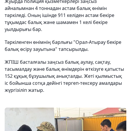
Жуырда полиция қызметкерлері заңсыз
айналымнан 4 тоннадан астам балық өнімін
тәркіледі. Оның ішінде 911 келіден астам бекіре
тұқымдас балық және шамамен 1 келі бекіре
уылдырығы бар.
Тәркіленген өнімнің барлығы "Орал-Атырау бекіре
балық өсіру зауытына" тапсырылды.
ЖПІШ басталғалы заңсыз балық аулау, сақтау,
тасымалдау және балық өнімдерін өткізуге қатысты
152 құқық бұзушылық анықталды. Жеті қылмыстық
іс бойынша сотқа дейінгі тергеп-тексеру амалдары
жүргізіліп жатыр.