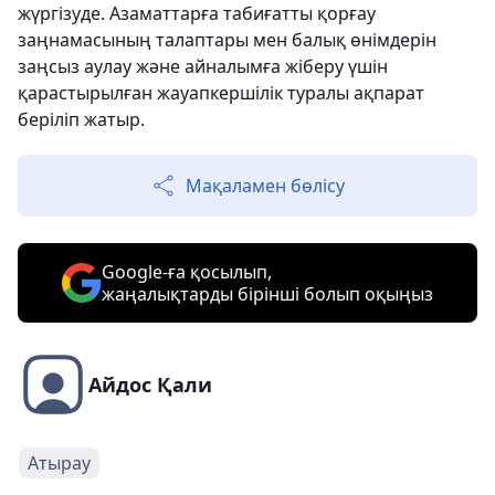
жүргізуде. Азаматтарға табиғатты қорғау
заңнамасының талаптары мен балық өнімдерін
заңсыз аулау және айналымға жіберу үшін
қарастырылған жауапкершілік туралы ақпарат
беріліп жатыр.
Мақаламен бөлісу
Google-ға қосылып,
жаңалықтарды бірінші болып оқыңыз
Айдос Қали
Атырау