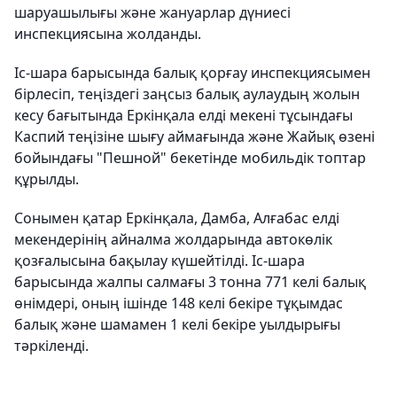
шаруашылығы және жануарлар дүниесі
инспекциясына жолданды.
Іс-шара барысында балық қорғау инспекциясымен
бірлесіп, теңіздегі заңсыз балық аулаудың жолын
кесу бағытында Еркінқала елді мекені тұсындағы
Каспий теңізіне шығу аймағында және Жайық өзені
бойындағы "Пешной" бекетінде мобильдік топтар
құрылды.
Сонымен қатар Еркінқала, Дамба, Алғабас елді
мекендерінің айналма жолдарында автокөлік
қозғалысына бақылау күшейтілді. Іс-шара
барысында жалпы салмағы 3 тонна 771 келі балық
өнімдері, оның ішінде 148 келі бекіре тұқымдас
балық және шамамен 1 келі бекіре уылдырығы
тәркіленді.