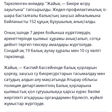
Тәркіленген өнімдер "Жайық — Бекіре өсіру
зауытына" тапсырылды. Жедел-профилактикалық іс-
шара басталғалы балықтың заңсыз айналымына
байланысты 152 құқық бұзушылық анықталды.
Оның ішінде 7 дерек бойынша күдіктілердің
әрекеттерінде қылмыс құрамы анықталып, сотқа
дейінгі тергеп-тексеру амалдары жүргізілуде.
Сондай-ақ 19 балық аулау құралы мен 10 су көлігі
тәркіленді.
Жайық — Каспий бассейнінде балық қорларын
қорғау, заңсыз су биоресурстарын тасымалдау мен
сатудың алдын алу мақсатында Атырау облысы
полиция департаментінің Балық қорларына
қылмыстық қол сұғушылыққа қарсы күрес бөлімі
жергілікті атқарушы органдармен бірлесіп, жүйелі
жұмыстар жүргізуде.