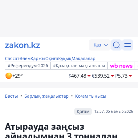
Қаз
Саясат
Әлем
Қаржы
Оқиға
Құқық
Мақалалар
#Референдум-2026
#Қазақстан мақтанышы
+29°
$
467.48
€
539.52
₽
5.73
Басты
Барлық жаңалықтар
Қоғам тынысы
Қоғам
12:57, 05 мамыр 2026
Атырауда заңсыз
айналымнан 3 тоннадан