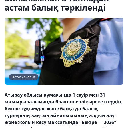
астам балық тәркіленді
Фото: Zakon.kz
Атырау облысы аумағында 1 сәуір мен 31
мамыр аралығында браконьерлік әрекеттердің,
бекіре тұқымдас және басқа да балық
түрлерінің заңсыз айналымының алдын алу
және жолын кесу мақсатында "Бекіре — 2026"