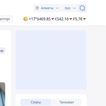
Алматы
Қаз
+17°
$
469.85
€
542.16
₽
5.78
алтері
ам
Соңғы
Танымал