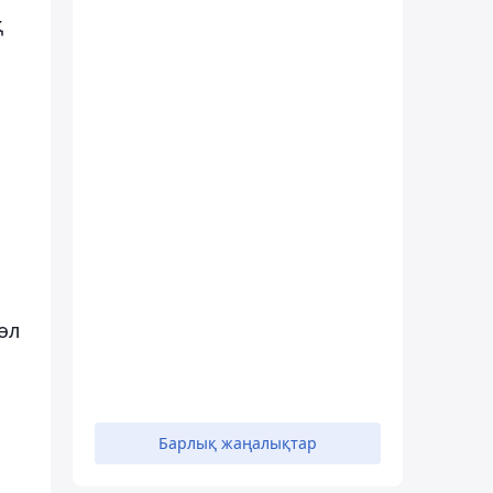
қ
1
өл
Барлық жаңалықтар