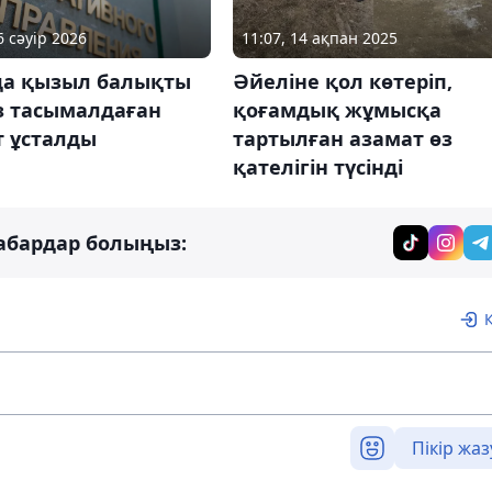
6 сәуір 2026
11:07, 14 ақпан 2025
да қызыл балықты
Әйеліне қол көтеріп,
з тасымалдаған
қоғамдық жұмысқа
т ұсталды
тартылған азамат өз
қателігін түсінді
абардар болыңыз:
Пікір жаз