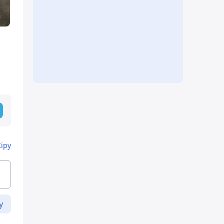
Кіру
у