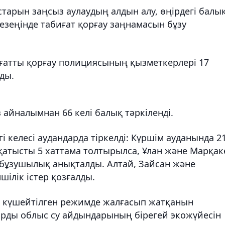
тарын заңсыз аулаудың алдын алу, өңірдегі балы
зеңінде табиғат қорғау заңнамасын бұзу
биғатты қорғау полициясының қызметкерлері 17
ды.
 айналымнан 66 келі балық тәркіленді.
і келесі аудандарда тіркелді: Күршім ауданында 2
қатысты 5 хаттама толтырылса, Ұлан және Марқак
бұзушылық анықталды. Алтай, Зайсан және
ілік істер қозғалды.
 күшейтілген режимде жалғасып жатқанын
тарды облыс су айдындарының бірегей экожүйесін