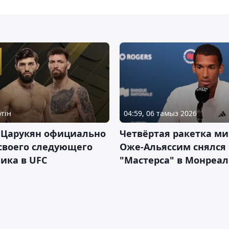
үгін
04:59, 06 тамыз 2026
 Царукян официально
Четвёртая ракетка ми
своего следующего
Оже-Альяссим снялся 
ика в UFC
"Мастерса" в Монреал