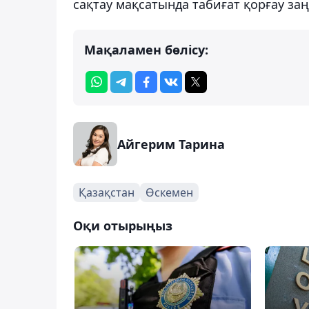
сақтау мақсатында табиғат қорғау за
Мақаламен бөлісу:
Айгерим Тарина
Қазақстан
Өскемен
Оқи отырыңыз