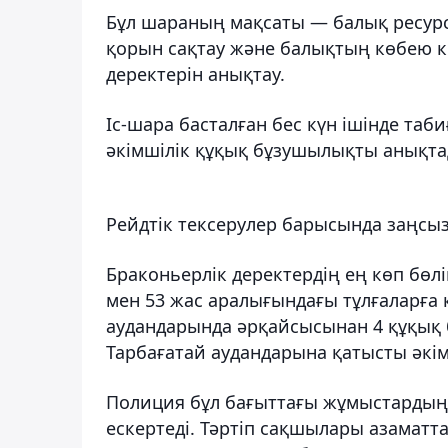
Бұл шараның мақсаты — балық ресурс
қорын сақтау және балықтың көбею ке
деректерін анықтау.
Іс-шара басталған бес күн ішінде та
әкімшілік құқық бұзушылықты анықта
Рейдтік тексерулер барысында заңсыз
Браконьерлік деректердің ең көп бөліг
мен 53 жас аралығындағы тұлғаларға 
аудандарында әрқайсысынан 4 құқық 
Тарбағатай аудандарына қатысты әкімш
Полиция бұл бағыттағы жұмыстардың
ескертеді. Тәртіп сақшылары азамат