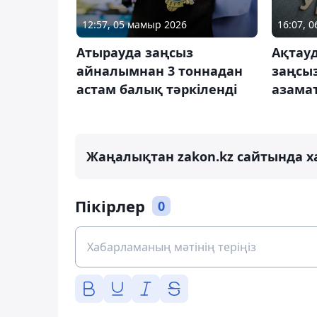
12:57, 05 мамыр 2026
16:07, 0
Атырауда заңсыз
Ақтау
айналымнан 3 тоннадан
заңсы
астам балық тәркіленді
азама
Жаңалықтан zakon.kz сайтында х
Пікірлер
0