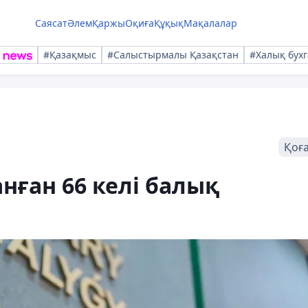
Саясат
Әлем
Қаржы
Оқиға
Құқық
Мақалалар
#Қазақмыс
#Салыстырмалы Қазақстан
#Халық бухг
Қоғ
нған 66 келі балық