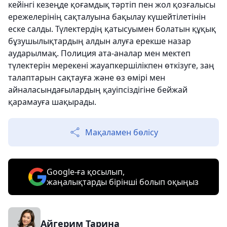
кейінгі кезеңде қоғамдық тәртіп пен жол қозғалысы
ережелерінің сақталуына бақылау күшейтілетінін
еске салды. Түлектердің қатысуымен болатын құқық
бұзушылықтардың алдын алуға ерекше назар
аударылмақ. Полиция ата-аналар мен мектеп
түлектерін мерекені жауапкершілікпен өткізуге, заң
талаптарын сақтауға және өз өмірі мен
айналасындағылардың қауіпсіздігіне бейжай
қарамауға шақырады.
Мақаламен бөлісу
Google-ға қосылып,
жаңалықтарды бірінші болып оқыңыз
Айгерим Тарина