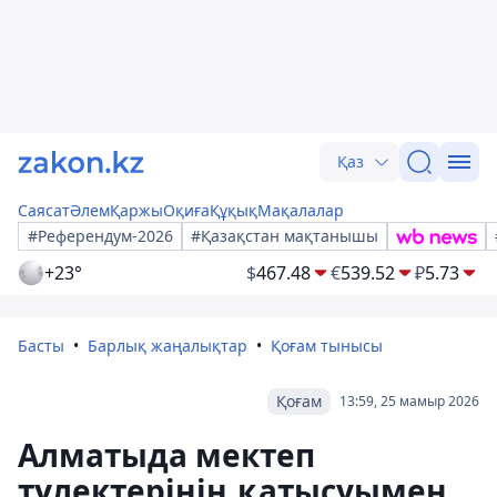
Қаз
Саясат
Әлем
Қаржы
Оқиға
Құқық
Мақалалар
#Референдум-2026
#Қазақстан мақтанышы
+23°
$
467.48
€
539.52
₽
5.73
Басты
Барлық жаңалықтар
Қоғам тынысы
Қоғам
13:59, 25 мамыр 2026
Алматыда мектеп
түлектерінің қатысуымен