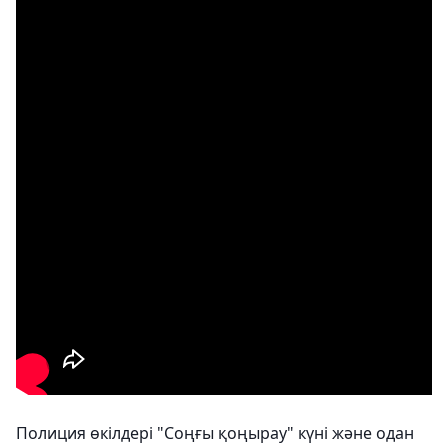
Полиция өкілдері "Соңғы қоңырау" күні және одан