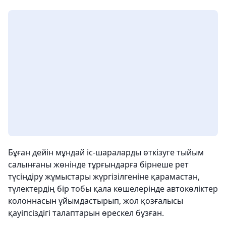
Бұған дейін мұндай іс-шараларды өткізуге тыйым
салынғаны жөнінде тұрғындарға бірнеше рет
түсіндіру жұмыстары жүргізілгеніне қарамастан,
түлектердің бір тобы қала көшелерінде автокөліктер
колоннасын ұйымдастырып, жол қозғалысы
қауіпсіздігі талаптарын өрескел бұзған.