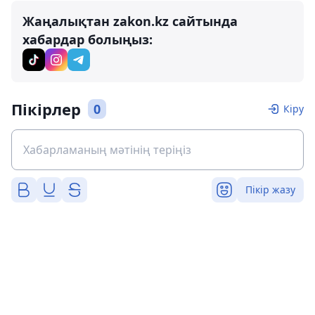
Жаңалықтан zakon.kz сайтында
хабардар болыңыз:
Пікірлер
0
Кіру
Пікір жазу