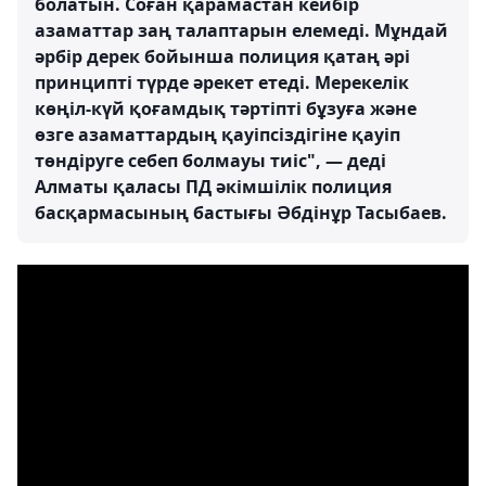
болатын. Соған қарамастан кейбір
азаматтар заң талаптарын елемеді. Мұндай
әрбір дерек бойынша полиция қатаң әрі
принципті түрде әрекет етеді. Мерекелік
көңіл-күй қоғамдық тәртіпті бұзуға және
өзге азаматтардың қауіпсіздігіне қауіп
төндіруге себеп болмауы тиіс", — деді
Алматы қаласы ПД әкімшілік полиция
басқармасының бастығы Әбдінұр Тасыбаев.