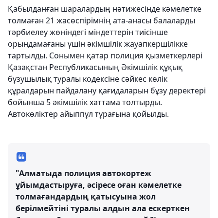
Қабылданған шаралардың нәтижесінде кәмелетке
толмаған 21 жасөспірімнің ата-анасы балаларды
тәрбиелеу жөніндегі міндеттерін тиісінше
орындамағаны үшін әкімшілік жауапкершілікке
тартылды. Сонымен қатар полиция қызметкерлері
Қазақстан Республикасының Әкімшілік құқық
бұзушылық туралы кодексіне сәйкес көлік
құралдарын пайдалану қағидаларын бұзу деректері
бойынша 5 әкімшілік хаттама толтырды.
Автокөліктер айыппұл тұрағына қойылды.
"Алматыда полиция автокортеж
ұйымдастыруға, әсіресе оған кәмелетке
толмағандардың қатысуына жол
берілмейтіні туралы алдын ала ескерткен