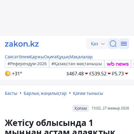
Қаз
Саясат
Әлем
Қаржы
Оқиға
Құқық
Мақалалар
#Референдум-2026
#Қазақстан мақтанышы
+31°
$
467.48
€
539.52
₽
5.73
Басты
Барлық жаңалықтар
Қоғам тынысы
Қоғам
15:02, 27 мамыр 2026
Жетісу облысында 1
мыңнан астам алаяқтық