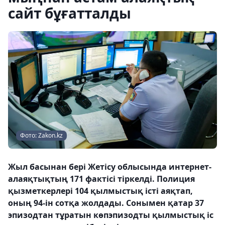
сайт бұғатталды
Фото: Zakon.kz
Жыл басынан бері Жетісу облысында интернет-
алаяқтықтың 171 фактісі тіркелді. Полиция
қызметкерлері 104 қылмыстық істі аяқтап,
оның 94-ін сотқа жолдады. Сонымен қатар 37
эпизодтан тұратын көпэпизодты қылмыстық іс