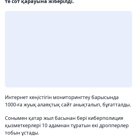
те сот қарауына жіберілді.
Интернет кеңістігін мониторингтеу барысында
1000-ға жуық алаяқтық сайт анықталып, бұғатталды.
Сонымен қатар жыл басынан бері киберполиция
қызметкерлері 10 адамнан тұратын екі дропперлер
тобын ұстады.