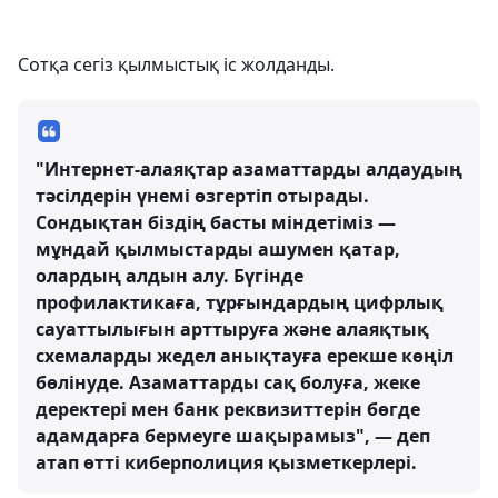
Сотқа сегіз қылмыстық іс жолданды.
"Интернет-алаяқтар азаматтарды алдаудың
тәсілдерін үнемі өзгертіп отырады.
Сондықтан біздің басты міндетіміз —
мұндай қылмыстарды ашумен қатар,
олардың алдын алу. Бүгінде
профилактикаға, тұрғындардың цифрлық
сауаттылығын арттыруға және алаяқтық
схемаларды жедел анықтауға ерекше көңіл
бөлінуде. Азаматтарды сақ болуға, жеке
деректері мен банк реквизиттерін бөгде
адамдарға бермеуге шақырамыз", — деп
атап өтті киберполиция қызметкерлері.