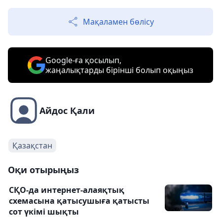
Мақаламен бөлісу
Google-ға қосылып,
жаңалықтарды бірінші болып оқыңыз
Айдос Қали
Қазақстан
Оқи отырыңыз
СҚО-да интернет-алаяқтық
схемасына қатысушыға қатысты
сот үкімі шықты