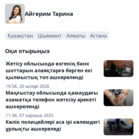
Айгерим Тарина
Қазақстан
Шымкент
Алматы
Астана
Оқи отырыңыз
Жетісу облысында өзгенің банк
шоттарын алаяқтарға берген екі
қылмыстық топ әшкереленді
19:58, 20 шілде 2026
Маңғыстау облысында қамаудағы
азаматқа телефон жеткізу әрекеті
әшкереленді
11:38, 07 қараша 2025
Көлік полицейлері аса ірі көлемдегі
ұрлықты әшкереледі