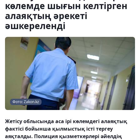
көлемде шығын келтірген
алаяқтың әрекеті
әшкереленді
Фото: Zakon.kz
Жетісу облысында аса ірі көлемдегі алаяқтық
фактісі бойынша қылмыстық істі тергеу
аяқталды. Полиция қызметкерлері әйелдің