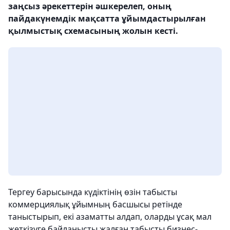
заңсыз әрекеттерін әшкерелеп, оның
пайдакүнемдік мақсатта ұйымдастырылған
қылмыстық схемасының жолын кесті.
Тергеу барысында күдіктінің өзін табысты
коммерциялық ұйымның басшысы ретінде
таныстырып, екі азаматты алдап, оларды ұсақ мал
жеткізуге байланысты жалған табысты бизнес-