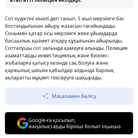
атап өтті полиция өкілдері.
Сот күдіктіні кінәлі деп танып, 5 жыл мерзімге бас
бостандығынан айыру жазасын тағайындады.
Сонымен қатар осы мерзімге жеке ұйымдарда
басшылық қызмет атқару құқығынан айырылды.
Сотталушы сот залында қамауға алынды. Полиция
азаматтарды инвестициялық және бизнес-
жобаларға қатысу кезінде сақ болуға және
қаржылық шешім қабылдар алдында барлық
ақпаратты мұқият тексеруге шақырады.
Мақаламен бөлісу
Google-ға қосылып,
жаңалықтарды бірінші болып оқыңыз