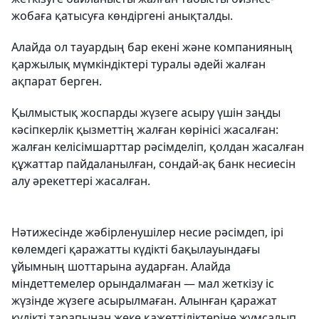
жобаға қатысуға көндіргені анықталды.
Алайда ол тауардың бар екені және компанияның
қаржылық мүмкіндіктері туралы әдейі жалған
ақпарат берген.
Қылмыстық жоспарды жүзеге асыру үшін заңды
кәсіпкерлік қызметтің жалған көрінісі жасалған:
жалған келісімшарттар рәсімделіп, қолдан жасалған
құжаттар пайдаланылған, сондай-ақ банк несиесін
алу әрекеттері жасалған.
Нәтижесінде жәбірленушілер несие рәсімдеп, ірі
көлемдегі қаражатты күдікті бақылауындағы
ұйымның шоттарына аударған. Алайда
міндеттемелер орындалмаған — мал жеткізу іс
жүзінде жүзеге асырылмаған. Алынған қаражат
күдікті тарапынан жеке қажеттіліктеріне жұмсалып,