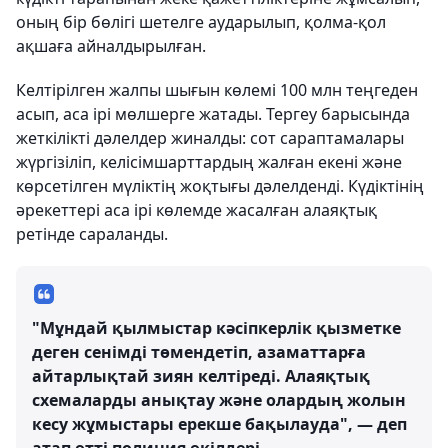
оның бір бөлігі шетелге аударылып, қолма-қол
ақшаға айналдырылған.
Келтірілген жалпы шығын көлемі 100 млн теңгеден
асып, аса ірі мөлшерге жатады. Тергеу барысында
жеткілікті дәлелдер жиналды: сот сараптамалары
жүргізіліп, келісімшарттардың жалған екені және
көрсетілген мүліктің жоқтығы дәлелденді. Күдіктінің
әрекеттері аса ірі көлемде жасалған алаяқтық
ретінде сараланды.
"Мұндай қылмыстар кәсіпкерлік қызметке
деген сенімді төмендетіп, азаматтарға
айтарлықтай зиян келтіреді. Алаяқтық
схемаларды анықтау және олардың жолын
кесу жұмыстары ерекше бақылауда", — деп