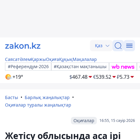
Қаз
Саясат
Әлем
Қаржы
Оқиға
Құқық
Мақалалар
#Референдум-2026
#Қазақстан мақтанышы
+19°
$
467.48
€
539.52
₽
5.73
Басты
Барлық жаңалықтар
Оқиғалар туралы жаңалықтар
Оқиғалар
16:55, 15 сәуір 2026
Жетісу облысында аса ірі