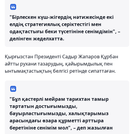
"Бірлескен күш-жігердің нәтижесінде екі
елдің стратегиялық серіктестігі мен
одақтастығы беки түсетініне сенімдімін", –
делінген жеделхатта.
Қырғызстан Президенті Садыр Жапаров Құрбан
айтты рухани тазарудың, қайырымдылық пен
ынтымақтастықтың белгісі ретінде сипаттаған.
"Бұл қастерлі мейрам тарихтан тамыр
тартатын достығымызды,
бауырластығымызды, халықтарымыз
арасындағы өзара құрметті арттыра
беретініне сенімім мол", – деп жазылған