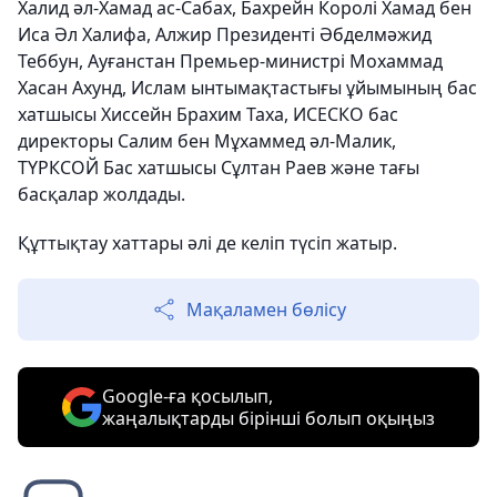
Халид әл-Хамад ас-Сабах, Бахрейн Королі Хамад бен
Иса Әл Халифа, Алжир Президенті Әбделмәжид
Теббун, Ауғанстан Премьер-министрі Мохаммад
Хасан Ахунд, Ислам ынтымақтастығы ұйымының бас
хатшысы Хиссейн Брахим Таха, ИСЕСКО бас
директоры Салим бен Мұхаммед әл-Малик,
ТҮРКСОЙ Бас хатшысы Сұлтан Раев және тағы
басқалар жолдады.
Құттықтау хаттары әлі де келіп түсіп жатыр.
Мақаламен бөлісу
Google-ға қосылып,
жаңалықтарды бірінші болып оқыңыз