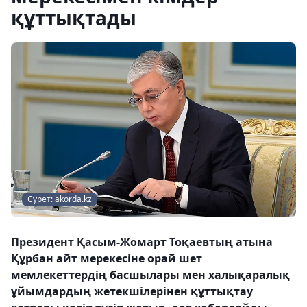
құттықтады
Сурет: akorda.kz
Президент Қасым-Жомарт Тоқаевтың атына
Құрбан айт мерекесіне орай шет
мемлекеттердің басшылары мен халықаралық
ұйымдардың жетекшілерінен құттықтау