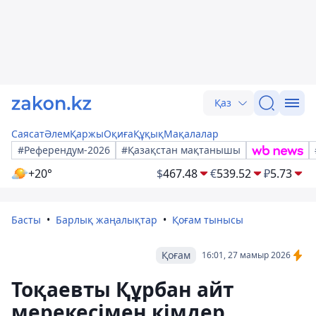
Қаз
Саясат
Әлем
Қаржы
Оқиға
Құқық
Мақалалар
#Референдум-2026
#Қазақстан мақтанышы
+20°
$
467.48
€
539.52
₽
5.73
Басты
Барлық жаңалықтар
Қоғам тынысы
Қоғам
16:01, 27 мамыр 2026
Тоқаевты Құрбан айт
мерекесімен кімдер