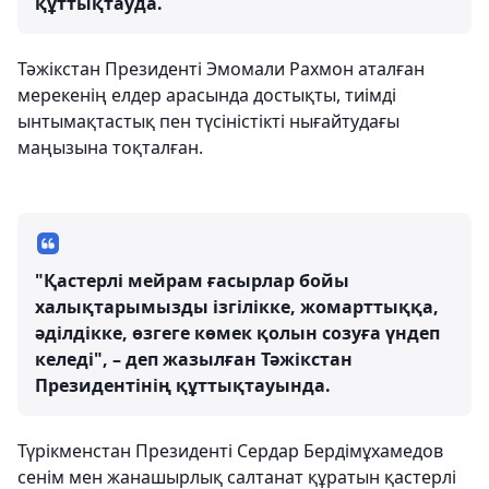
құттықтауда.
Тәжікстан Президенті Эмомали Рахмон аталған
мерекенің елдер арасында достықты, тиімді
ынтымақтастық пен түсіністікті нығайтудағы
маңызына тоқталған.
"Қастерлі мейрам ғасырлар бойы
халықтарымызды ізгілікке, жомарттыққа,
әділдікке, өзгеге көмек қолын созуға үндеп
келеді", – деп жазылған Тәжікстан
Президентінің құттықтауында.
Түрікменстан Президенті Сердар Бердімұхамедов
сенім мен жанашырлық салтанат құратын қастерлі