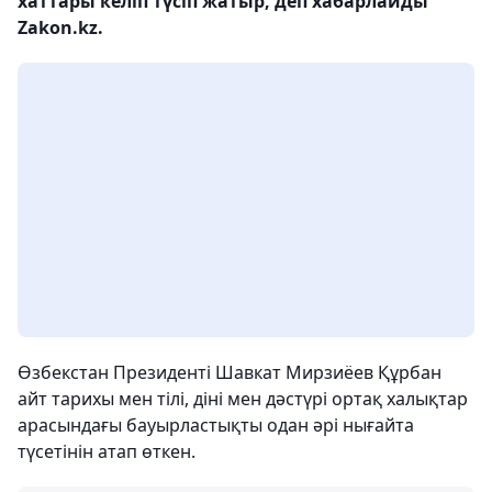
хаттары келіп түсіп жатыр, деп хабарлайды
Zakon.kz.
Өзбекстан Президенті Шавкат Мирзиёев Құрбан
айт тарихы мен тілі, діні мен дәстүрі ортақ халықтар
арасындағы бауырластықты одан әрі нығайта
түсетінін атап өткен.