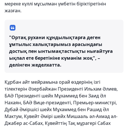
мереке күллі мұсылман үмбетін біріктіретінін
жазған.
"Ортақ рухани құндылықтарға деген
ұмтылыс халықтарымыз арасындағы
достық пен ынтымақтастықты нығайтуға
ықпал ете беретініне күмәнім жоқ", –
делінген жеделхатта.
Құрбан айт мейрамына орай өздерінің ізгі
тілектерін Әзербайжан Президенті Ильхам Әлиев,
БАӘ Президенті шейх Мұхаммед бен Заид Әл
Нахаян, БАӘ Вице-президенті, Премьер-министрі,
Дубай Әміршісі шейх Мұхаммед бен Рашид Әл
Мактум, Кувейт Әмірі шейх Мишааль әл-Ахмад әл-
Джабер ас-Сабах, Кувейттің Тақ мұрагері Сабах