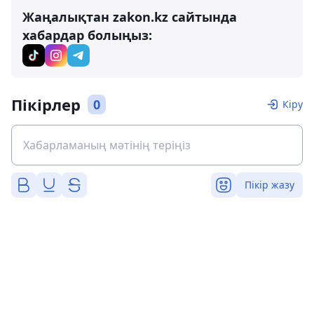
Жаңалықтан zakon.kz сайтында
хабардар болыңыз:
Пікірлер
0
Кіру
Пікір жазу