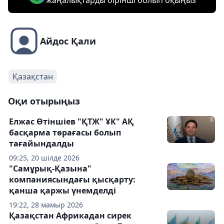
жаңалықтарды бірінші болып оқыңыз
Айдос Қали
Қазақстан
Оқи отырыңыз
Елжас Өтіншіев "ҚТЖ" ҰК" АҚ
басқарма төрағасы болып
тағайындалды
09:25, 20 шілде 2026
"Самұрық-Қазына"
компаниясындағы қысқарту:
қанша қаржы үнемделді
19:22, 28 мамыр 2026
Қазақстан Африкадан сирек