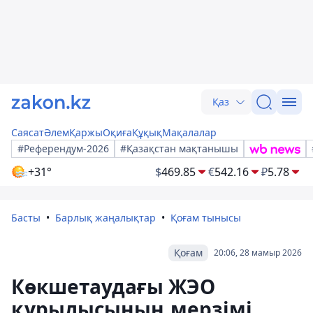
Қаз
Саясат
Әлем
Қаржы
Оқиға
Құқық
Мақалалар
#Референдум-2026
#Қазақстан мақтанышы
+31°
$
469.85
€
542.16
₽
5.78
Басты
Барлық жаңалықтар
Қоғам тынысы
Қоғам
20:06, 28 мамыр 2026
Көкшетаудағы ЖЭО
құрылысының мерзімі