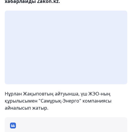
хабарлайды Zakon.kz.
Нұрлан Жақыповтың айтуынша, үш ЖЭО-ның
құрылысымен "Самұрық-Энерго" компаниясы
айналысып жатыр.