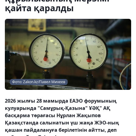
қайта қаралды
Фото: Zakon.kz/Павел Михеев
2026 жылғы 28 мамырда ЕАЭО форумының
кулуарында "Самұрық-Қазына" ҰӘҚ" АҚ
басқарма төрағасы Нұрлан Жақыпов
Қазақстанда салынатын үш жаңа ЖЭО-ның
қашан пайдалануға берілетінін айтты, деп