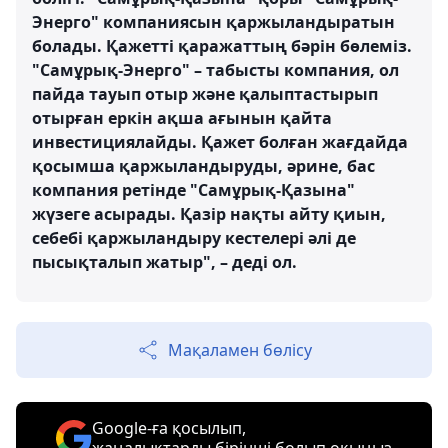
Энерго" компаниясын қаржыландыратын
болады. Қажетті қаражаттың бәрін бөлеміз.
"Самұрық-Энерго" – табысты компания, ол
пайда тауып отыр және қалыптастырып
отырған еркін ақша ағынын қайта
инвестициялайды. Қажет болған жағдайда
қосымша қаржыландыруды, әрине, бас
компания ретінде "Самұрық-Қазына"
жүзеге асырады. Қазір нақты айту қиын,
себебі қаржыландыру кестелері әлі де
пысықталып жатыр", – деді ол.
Мақаламен бөлісу
Google-ға қосылып,