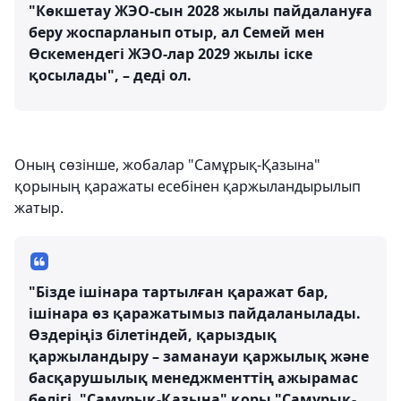
"Көкшетау ЖЭО-сын 2028 жылы пайдалануға
беру жоспарланып отыр, ал Семей мен
Өскемендегі ЖЭО-лар 2029 жылы іске
қосылады", – деді ол.
Оның сөзінше, жобалар "Самұрық-Қазына"
қорының қаражаты есебінен қаржыландырылып
жатыр.
"Бізде ішінара тартылған қаражат бар,
ішінара өз қаражатымыз пайдаланылады.
Өздеріңіз білетіндей, қарыздық
қаржыландыру – заманауи қаржылық және
басқарушылық менеджменттің ажырамас
бөлігі. "Самұрық-Қазына" қоры "Самұрық-