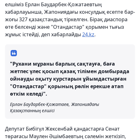
елшіміз Ерлан Баударбек-Қожатаевтың
хабарлауынша, Жапониядағы консулдық есепте бар-
жоғы 327 қазақстандық тіркелген. Бірақ диаспора
өте белсенді және "Отандастар" қорымен тығыз
жұмыс істейді, деп хабарлайды
24.kz
.
"Рухани мұраны барлық сақтауға, баға
жетпес үлес қосып қазақ тілімен домбырада
ойнауды оқыту курстарын ұйымдастырған
"Отандастар" қорының рөлін ерекше атап
өткім келеді".
Ерлан Баударбек-Қожатаев, Жапониядағы
Қазақстанның елшісі
Депутат Бибігүл Жексенбай қандастарға Сенат
төрағасы Мәулен Әшімбаевтың сәлемін жеткізіп,