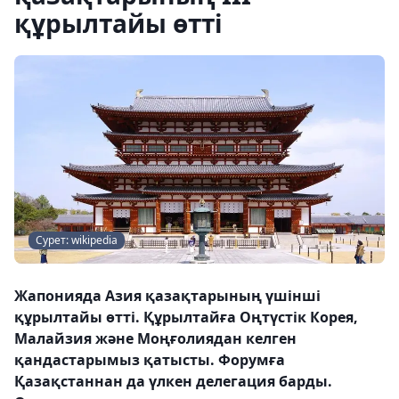
құрылтайы өтті
Сурет: wikipedia
Жапонияда Азия қазақтарының үшінші
құрылтайы өтті. Құрылтайға Оңтүстік Корея,
Малайзия және Моңғолиядан келген
қандастарымыз қатысты. Форумға
Қазақстаннан да үлкен делегация барды.