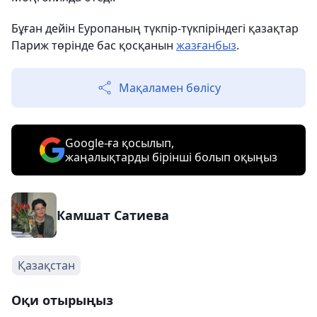
Бұған дейін Еуропаның түкпір-түкпіріндегі қазақтар
Париж төрінде бас қосқанын
жазғанбыз
.
Мақаламен бөлісу
Google-ға қосылып,
жаңалықтарды бірінші болып оқыңыз
Камшат Сатиева
Қазақстан
Оқи отырыңыз