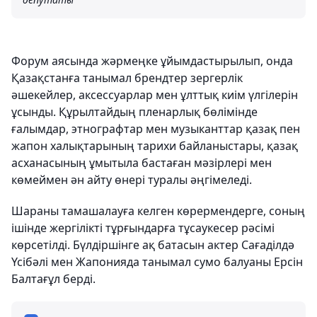
Форум аясында жәрмеңке ұйымдастырылып, онда
Қазақстанға танымал брендтер зергерлік
әшекейлер, аксессуарлар мен ұлттық киім үлгілерін
ұсынды. Құрылтайдың пленарлық бөлімінде
ғалымдар, этнографтар мен музыканттар қазақ пен
жапон халықтарының тарихи байланыстары, қазақ
асханасының ұмытыла бастаған мәзірлері мен
көмеймен ән айту өнері туралы әңгімеледі.
Шараны тамашалауға келген көрермендерге, соның
ішінде жергілікті тұрғындарға тұсаукесер рәсімі
көрсетілді. Бүлдіршінге ақ батасын актер Сағаділдә
Үсібәлі мен Жапонияда танымал сумо балуаны Ерсін
Балтағұл берді.