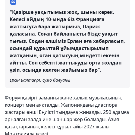
"Қазірше уақытымыз жоқ, шыны керек.
Келесі айдың 10-ында біз Францияға
жаттығуға бара жатырмыз, Париж
қаласына. Соған байланысты бізде уақыт
тығыз. Содан елшіміз Ерлан аға хабарласып,
осындай құрылтай ұйымдастырылып
жатқанын, оған қатысуың міндетті екенін
айтты. Сол себепті жаттығуды орта жолдан
үзіп, осында келген жайымыз бар".
Ерсін Балтағұл, сумо балуаны
Форум қазіргі заманғы және халық музыкасының
концертімен аяқталды. Жапониядағы диаспора
жастары әнші Еңлікті тыңдауға жиналды. 250 адамға
арналған залда ине шаншар жер болмады. Азия
қазақтарының келесі құрылтайы 2027 жылы
Моңғолияда өтеді.