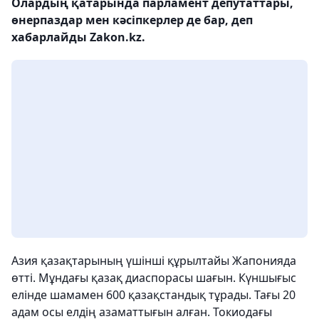
Олардың қатарында парламент депутаттары,
өнерпаздар мен кәсіпкерлер де бар, деп
хабарлайды Zakon.kz.
Азия қазақтарының үшінші құрылтайы Жапонияда
өтті. Мұндағы қазақ диаспорасы шағын. Күншығыс
елінде шамамен 600 қазақстандық тұрады. Тағы 20
адам осы елдің азаматтығын алған. Токиодағы