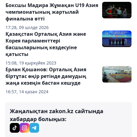
Боксшы Мадира Жұмақан U19 Азия
чемпионатының жартылай
финалына өтті
17:28, 09 шілде 2026
Қазақстан Орталық Азия және
Корея парламенттері
басшыларының кездесуіне
қатысты
15:08, 19 қыркүйек 2023
Ерлан Қошанов: Орталық Азия
біртұтас өңір ретінде дамудың
жаңа кезеңін бастан кешуде
16:57, 14 қазан 2024
Жаңалықтан zakon.kz сайтында
хабардар болыңыз: