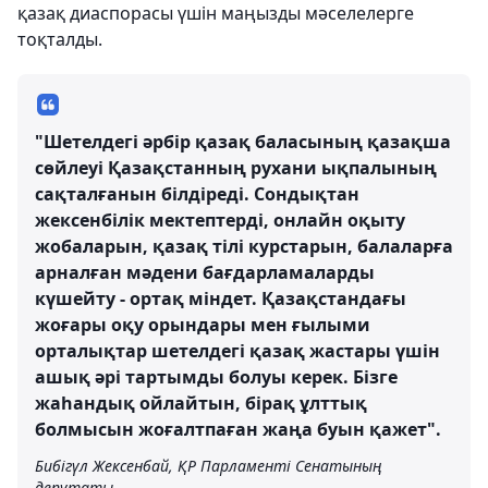
қазақ диаспорасы үшін маңызды мәселелерге
тоқталды.
"Шетелдегі әрбір қазақ баласының қазақша
сөйлеуі Қазақстанның рухани ықпалының
сақталғанын білдіреді. Сондықтан
жексенбілік мектептерді, онлайн оқыту
жобаларын, қазақ тілі курстарын, балаларға
арналған мәдени бағдарламаларды
күшейту - ортақ міндет. Қазақстандағы
жоғары оқу орындары мен ғылыми
орталықтар шетелдегі қазақ жастары үшін
ашық әрі тартымды болуы керек. Бізге
жаһандық ойлайтын, бірақ ұлттық
болмысын жоғалтпаған жаңа буын қажет".
Бибігүл Жексенбай, ҚР Парламенті Сенатының
депутаты