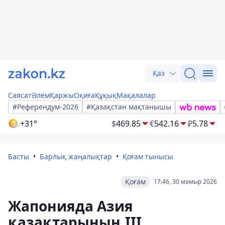
Қаз
Саясат
Әлем
Қаржы
Оқиға
Құқық
Мақалалар
#Референдум-2026
#Қазақстан мақтанышы
+31°
$
469.85
€
542.16
₽
5.78
Басты
Барлық жаңалықтар
Қоғам тынысы
Қоғам
17:46, 30 мамыр 2026
Жапонияда Азия
қазақтарының ІІІ