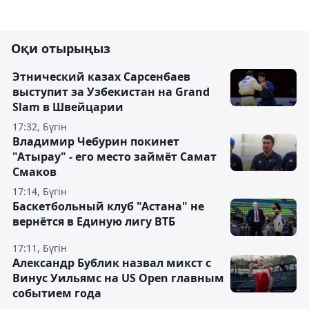
Оқи отырыңыз
Этнический казах Сарсенбаев
выступит за Узбекистан на Grand
Slam в Швейцарии
17:32, Бүгін
Владимир Чебурин покинет
"Атырау" - его место займёт Самат
Смаков
17:14, Бүгін
Баскетбольный клуб "Астана" не
вернётся в Единую лигу ВТБ
17:11, Бүгін
Александр Бублик назвал микст с
Винус Уильямс на US Open главным
событием года