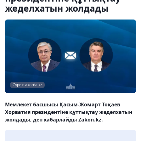
жеделхатын жолдады
Сурет: akorda.kz
Мемлекет басшысы Қасым-Жомарт Тоқаев
Хорватия президентіне құттықтау жеделхатын
жолдады, деп хабарлайды Zakon.kz.