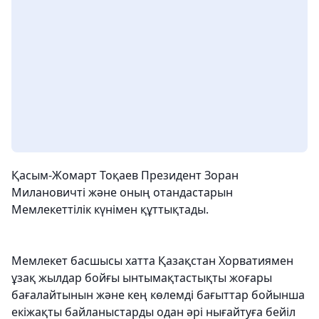
Қасым-Жомарт Тоқаев Президент Зоран
Милановичті және оның отандастарын
Мемлекеттілік күнімен құттықтады.
Мемлекет басшысы хатта Қазақстан Хорватиямен
ұзақ жылдар бойғы ынтымақтастықты жоғары
бағалайтынын және кең көлемді бағыттар бойынша
екіжақты байланыстарды одан әрі нығайтуға бейіл