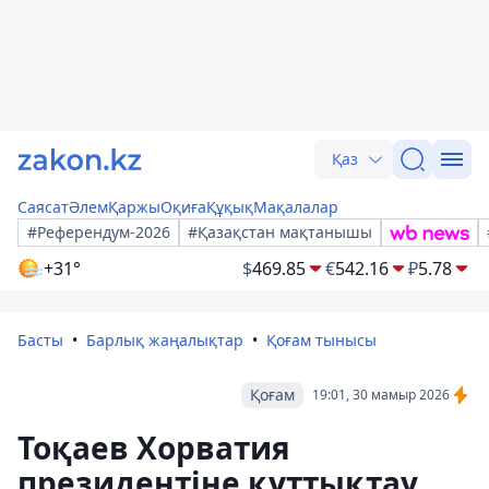
Қаз
Саясат
Әлем
Қаржы
Оқиға
Құқық
Мақалалар
#Референдум-2026
#Қазақстан мақтанышы
+31°
$
469.85
€
542.16
₽
5.78
Басты
Барлық жаңалықтар
Қоғам тынысы
Қоғам
19:01, 30 мамыр 2026
Тоқаев Хорватия
президентіне құттықтау