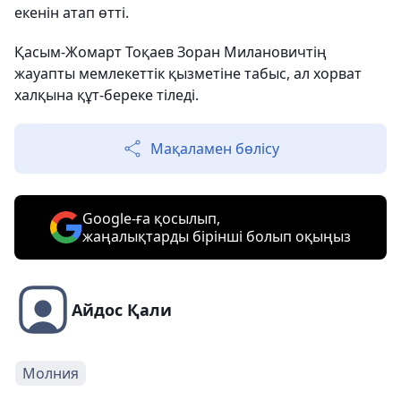
екенін атап өтті.
Қасым-Жомарт Тоқаев Зоран Милановичтің
жауапты мемлекеттік қызметіне табыс, ал хорват
халқына құт-береке тіледі.
Мақаламен бөлісу
Google-ға қосылып,
жаңалықтарды бірінші болып оқыңыз
Айдос Қали
Молния