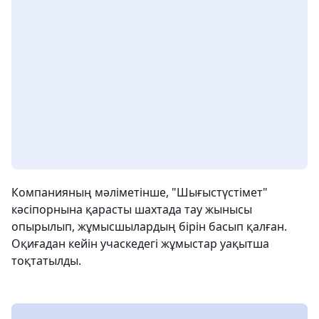
Компанияның мәліметінше, "Шығыстүстімет"
кәсіпорнына қарасты шахтада тау жынысы
опырылып, жұмысшылардың бірін басып қалған.
Оқиғадан кейін учаскедегі жұмыстар уақытша
тоқтатылды.