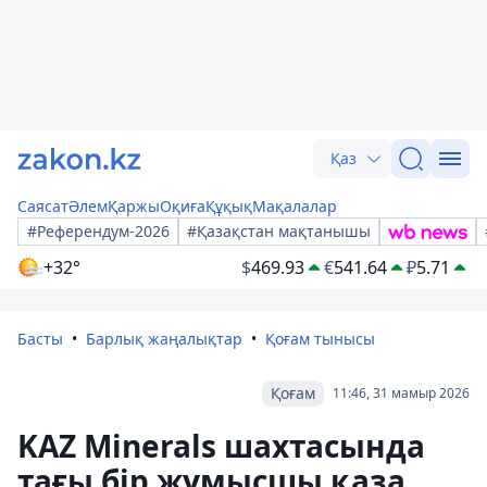
Қаз
Саясат
Әлем
Қаржы
Оқиға
Құқық
Мақалалар
#Референдум-2026
#Қазақстан мақтанышы
+32°
$
469.93
€
541.64
₽
5.71
Басты
Барлық жаңалықтар
Қоғам тынысы
Қоғам
11:46, 31 мамыр 2026
KAZ Minerals шахтасында
тағы бір жұмысшы қаза