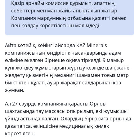
Қазір арнайы комиссия құрылып, апаттың
себептері мен мән-жайы анықталып жатыр.
Компания марқұмның отбасына қажетті көмек
пен қолдау көрсетілетінін мәлімдеді.
Айта кетейік, кейінгі айларда KAZ Minerals
компаниясының өндірістік нысандарында адам
өліміне әкелген бірнеше оқиға тіркелді. 9 мамыр
күні жөндеу жұмыстарын жүргізу кезінде шаң және
желдету қызметінің механигі шамамен тоғыз метр
биіктіктен құлап, ауыр жарақат салдарынан көз
жұмған.
Ал 27 сәуірде компанияға қарасты Орлов
шахтасында тау массасы опырылып, екі жұмысшы
үйінді астында қалған. Олардың бірі оқиға орнында
қаза тапса, екіншісіне медициналық көмек
көрсетілген.