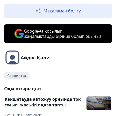
Мақаламен бөлісу
Google-ға қосылып,
жаңалықтарды бірінші болып оқыңыз
Айдос Қали
Қазақстан
Оқи отырыңыз
Көкшетауда автожуу орнында ток
соғып, жас жігіт қаза тапты
12:13, 26 шілде 2026