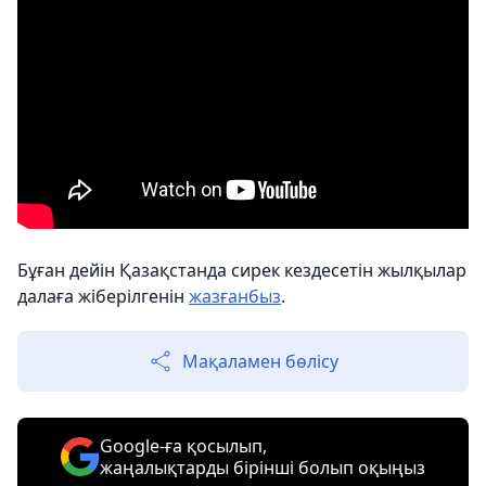
Бұған дейін Қазақстанда сирек кездесетін жылқылар
далаға жіберілгенін
жазғанбыз
.
Мақаламен бөлісу
Google-ға қосылып,
жаңалықтарды бірінші болып оқыңыз