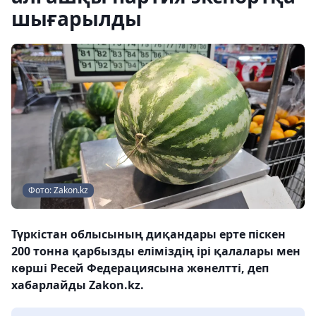
шығарылды
Фото: Zakon.kz
Түркістан облысының диқандары ерте піскен
200 тонна қарбызды еліміздің ірі қалалары мен
көрші Ресей Федерациясына жөнелтті, деп
хабарлайды Zakon.kz.