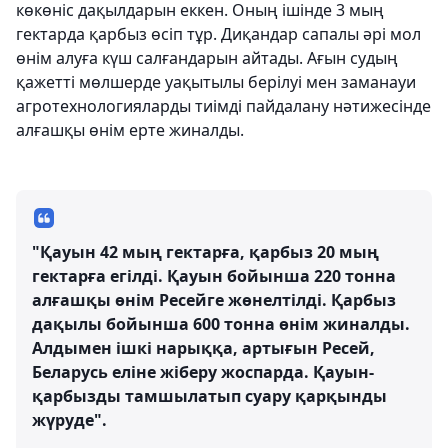
көкөніс дақылдарын еккен. Оның ішінде 3 мың
гектарда қарбыз өсіп тұр. Диқандар сапалы әрі мол
өнім алуға күш салғандарын айтады. Ағын судың
қажетті мөлшерде уақытылы берілуі мен заманауи
агротехнологияларды тиімді пайдалану нәтижесінде
алғашқы өнім ерте жиналды.
"Қауын 42 мың гектарға, қарбыз 20 мың
гектарға егілді. Қауын бойынша 220 тонна
алғашқы өнім Ресейге жөнелтілді. Қарбыз
дақылы бойынша 600 тонна өнім жиналды.
Алдымен ішкі нарыққа, артығын Ресей,
Беларусь еліне жіберу жоспарда. Қауын-
қарбызды тамшылатып суару қарқынды
жүруде".