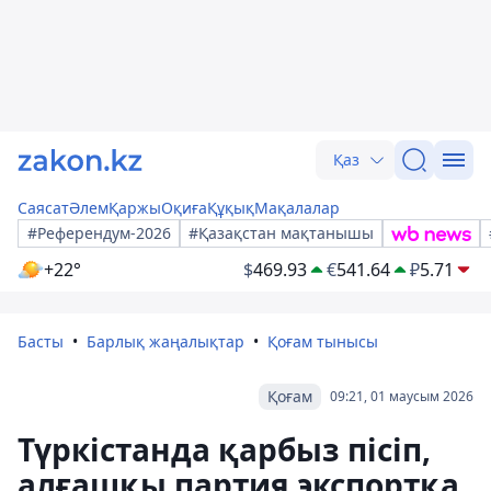
Қаз
Саясат
Әлем
Қаржы
Оқиға
Құқық
Мақалалар
#Референдум-2026
#Қазақстан мақтанышы
+22°
$
469.93
€
541.64
₽
5.71
Басты
Барлық жаңалықтар
Қоғам тынысы
Қоғам
09:21, 01 маусым 2026
Түркістанда қарбыз пісіп,
алғашқы партия экспортқа