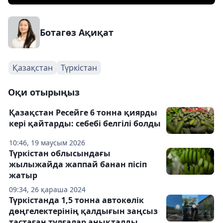
Ботагөз Ақиқат
Қазақстан
Түркістан
Оқи отырыңыз
Қазақстан Ресейге 6 тонна қиярды
кері қайтарды: себебі белгілі болды
10:46, 19 маусым 2026
Түркістан облысындағы
жылыжайда жаппай банан пісіп
жатыр
09:34, 26 қараша 2024
Түркістанда 1,5 тонна автокөлік
дөңгелектерінің қалдығын заңсыз
тастаған тұлғалар анықталды