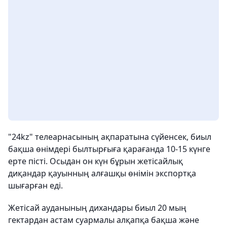
"24kz" телеарнасының ақпаратына сүйенсек, биыл
бақша өнімдері былтырғыға қарағанда 10-15 күнге
ерте пісті. Осыдан он күн бұрын жетісайлық
диқандар қауынның алғашқы өнімін экспортқа
шығарған еді.
Жетісай ауданының дихандары биыл 20 мың
гектардан астам суармалы алқапқа бақша және