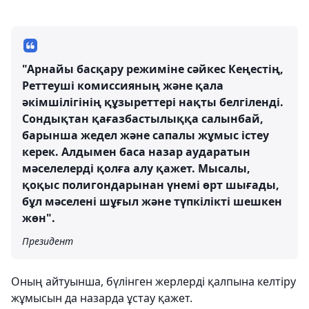
"Арнайы басқару режиміне сәйкес Кеңестің,
Реттеуші комиссияның және қала
әкімшілігінің құзыреттері нақты белгіленді.
Сондықтан қағазбастылыққа салынбай,
барынша жедел және сапалы жұмыс істеу
керек. Алдымен баса назар аударатын
мәселелерді қолға алу қажет. Мысалы,
қоқыс полигондарынан үнемі өрт шығады,
бұл мәселені шұғыл және түпкілікті шешкен
жөн".
Президент
Оның айтуынша, бүлінген жерлерді қалпына келтіру
жұмысын да назарда ұстау қажет.