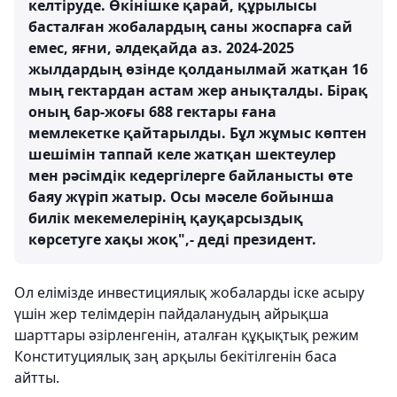
келтіруде. Өкінішке қарай, құрылысы
басталған жобалардың саны жоспарға сай
емес, яғни, әлдеқайда аз. 2024-2025
жылдардың өзінде қолданылмай жатқан 16
мың гектардан астам жер анықталды. Бірақ
оның бар-жоғы 688 гектары ғана
мемлекетке қайтарылды. Бұл жұмыс көптен
шешімін таппай келе жатқан шектеулер
мен рәсімдік кедергілерге байланысты өте
баяу жүріп жатыр. Осы мәселе бойынша
билік мекемелерінің қауқарсыздық
көрсетуге хақы жоқ",- деді президент.
Ол елімізде инвестициялық жобаларды іске асыру
үшін жер телімдерін пайдаланудың айрықша
шарттары әзірленгенін, аталған құқықтық режим
Конституциялық заң арқылы бекітілгенін баса
айтты.