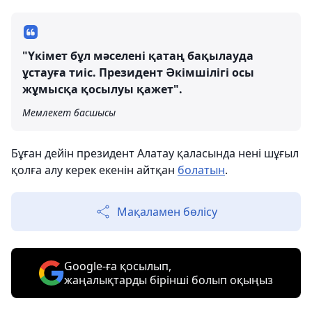
"Үкімет бұл мәселені қатаң бақылауда
ұстауға тиіс. Президент Әкімшілігі осы
жұмысқа қосылуы қажет".
Мемлекет басшысы
Бұған дейін президент Алатау қаласында нені шұғыл
қолға алу керек екенін айтқан
болатын
.
Мақаламен бөлісу
Google-ға қосылып,
жаңалықтарды бірінші болып оқыңыз