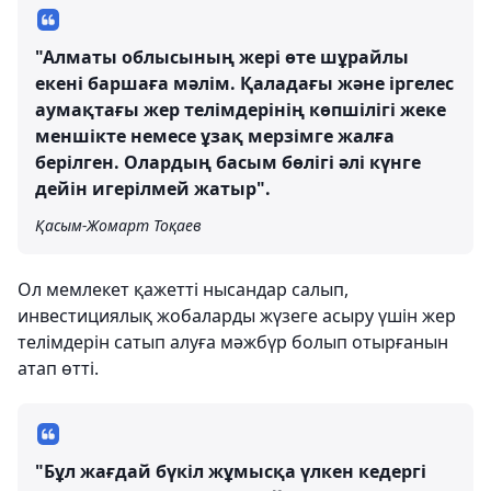
"Алматы облысының жері өте шұрайлы
екені баршаға мәлім. Қаладағы және іргелес
аумақтағы жер телімдерінің көпшілігі жеке
меншікте немесе ұзақ мерзімге жалға
берілген. Олардың басым бөлігі әлі күнге
дейін игерілмей жатыр".
Қасым-Жомарт Тоқаев
Ол мемлекет қажетті нысандар салып,
инвестициялық жобаларды жүзеге асыру үшін жер
телімдерін сатып алуға мәжбүр болып отырғанын
атап өтті.
"Бұл жағдай бүкіл жұмысқа үлкен кедергі