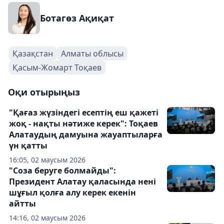
Ботагөз Ақиқат
Қазақстан
Алматы облысы
Қасым-Жомарт Тоқаев
Оқи отырыңыз
"Қағаз жүзіндегі есептің еш қажеті
жоқ - нақты нәтиже керек": Тоқаев
Алатаудың дамуына жауаптыларға
үн қатты
16:05, 02 маусым 2026
"Соза беруге болмайды":
Президент Алатау қаласында нені
шұғыл қолға алу керек екенін
айтты
14:16, 02 маусым 2026