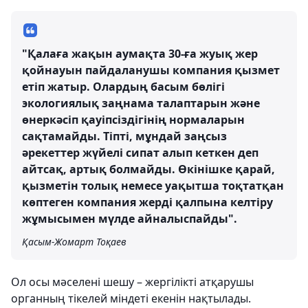
"Қалаға жақын аумақта 30-ға жуық жер
қойнауын пайдаланушы компания қызмет
етіп жатыр. Олардың басым бөлігі
экологиялық заңнама талаптарын және
өнеркәсіп қауіпсіздігінің нормаларын
сақтамайды. Тіпті, мұндай заңсыз
әрекеттер жүйелі сипат алып кеткен деп
айтсақ, артық болмайды. Өкінішке қарай,
қызметін толық немесе уақытша тоқтатқан
көптеген компания жерді қалпына келтіру
жұмысымен мүлде айналыспайды".
Қасым-Жомарт Тоқаев
Ол осы мәселені шешу – жергілікті атқарушы
органның тікелей міндеті екенін нақтылады.