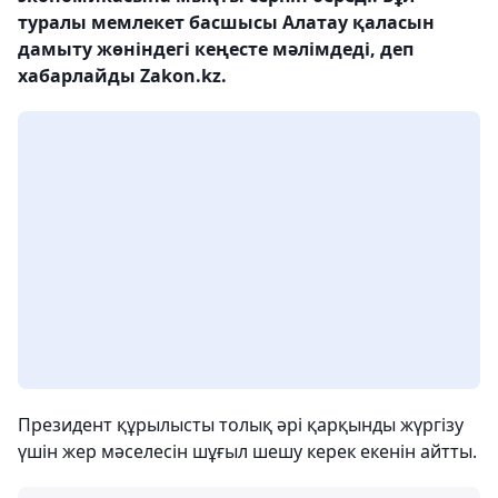
туралы мемлекет басшысы Алатау қаласын
дамыту жөніндегі кеңесте мәлімдеді, деп
хабарлайды Zakon.kz.
Президент құрылысты толық әрі қарқынды жүргізу
үшін жер мәселесін шұғыл шешу керек екенін айтты.