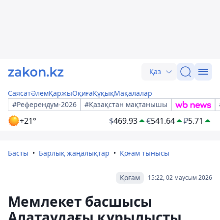
Қаз
Саясат
Әлем
Қаржы
Оқиға
Құқық
Мақалалар
#Референдум-2026
#Қазақстан мақтанышы
+21°
$
469.93
€
541.64
₽
5.71
Басты
Барлық жаңалықтар
Қоғам тынысы
Қоғам
15:22, 02 маусым 2026
Мемлекет басшысы
Алатаудағы құрылысты