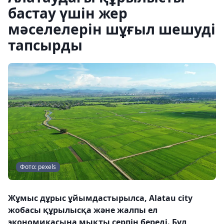
бастау үшін жер
мәселелерін шұғыл шешуді
тапсырды
Фото: pexels
Жұмыс дұрыс ұйымдастырылса, Alatau city
жобасы құрылысқа және жалпы ел
экономикасына мықты серпін береді. Бұл