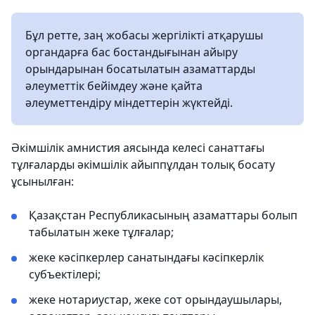
Бұл ретте, заң жобасы жергілікті атқарушы
органдарға бас бостандығынан айыру
орындарынан босатылатын азаматтарды
әлеуметтік бейімдеу және қайта
әлеуметтендіру міндеттерін жүктейді.
Әкімшілік амнистия аясында келесі санаттағы
тұлғаларды әкімшілік айыппұлдан толық босату
ұсынылған:
Қазақстан Республикасының азаматтары болып
табылатын жеке тұлғалар;
жеке кәсіпкерлер санатындағы кәсіпкерлік
субъектілері;
жеке нотариустар, жеке сот орындаушылары,