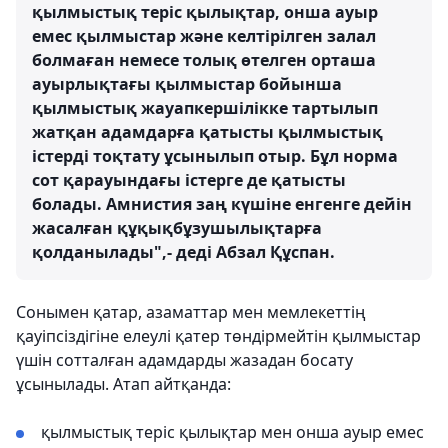
қылмыстық теріс қылықтар, онша ауыр
емес қылмыстар және келтірілген залал
болмаған немесе толық өтелген орташа
ауырлықтағы қылмыстар бойынша
қылмыстық жауапкершілікке тартылып
жатқан адамдарға қатысты қылмыстық
істерді тоқтату ұсынылып отыр. Бұл норма
сот қарауындағы істерге де қатысты
болады. Амнистия заң күшіне енгенге дейін
жасалған құқықбұзушылықтарға
қолданылады",- деді Абзал Құспан.
Сонымен қатар, азаматтар мен мемлекеттің
қауіпсіздігіне елеулі қатер төндірмейтін қылмыстар
үшін сотталған адамдарды жазадан босату
ұсынылады. Атап айтқанда:
қылмыстық теріс қылықтар мен онша ауыр емес