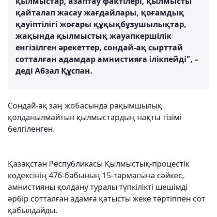
қылмыстар, азаптау фактілері, қылмысты
қайталап жасау жағдайлары, қоғамдық
қауіптілігі жоғары құқықбұзушылықтар,
жақында қылмыстық жауапкершілік
енгізілген әрекеттер, сондай-ақ сырттай
сотталған адамдар амнистияға ілікпейді", –
деді Абзал Құспан.
Сондай-ақ заң жобасында рақымшылық
қолданылмайтын қылмыстардың нақты тізімі
белгіленген.
Қазақстан Республикасы Қылмыстық-процестік
кодексінің 476-бабының 15-тармағына сәйкес,
амнистияны қолдану туралы түпкілікті шешімді
әрбір сотталған адамға қатысты жеке тәртіппен сот
қабылдайды.