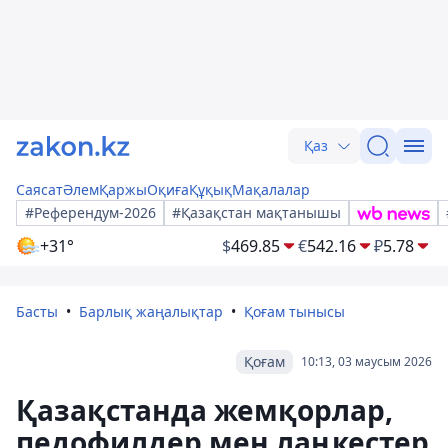
Қаз
Саясат
Әлем
Қаржы
Оқиға
Құқық
Мақалалар
#Референдум-2026
#Қазақстан мақтанышы
+31°
$
469.85
€
542.16
₽
5.78
Басты
Барлық жаңалықтар
Қоғам тынысы
Қоғам
10:13, 03 маусым 2026
Қазақстанда жемқорлар,
педофилдер мен лаңкестер