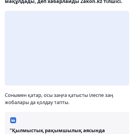
мақұлдады, деп хабарлайды Zakon.kz тілшісі.
Сонымен қатар, осы заңға қатысты ілеспе заң
жобалары да қолдау тапты.
"Қылмыстық рақымшылық аясында