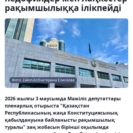
рақымшылыққа ілікпейді
Фото: Zakon.kz/Екатерина Елисеева
2026 жылғы 3 маусымда Мәжіліс депутаттары
пленарлық отырыста "Қазақстан
Республикасының жаңа Конституциясының
қабылдануына байланысты рақымшылық
туралы" заң жобасын бірінші оқылымда