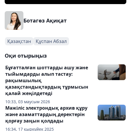
Ботагөз Ақиқат
Қазақстан
Құспан Абзал
Оқи отырыңыз
Бұғатталған шоттарды ашу және
тыйымдарды алып тастау:
рақымшылық
қазақстандықтардың тұрмысын
қалай жеңілдетеді
10:33, 03 маусым 2026
Мәжіліс электрондық архив құру
және азаматтардың деректерін
қорғау заңын қолдады
16:34, 17 қыркүйек 2025