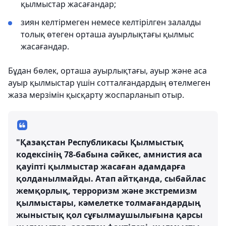
қылмыстар жасағандар;
зиян келтірмеген немесе келтірілген залалды
толық өтеген орташа ауырлықтағы қылмыс
жасағандар.
Бұдан бөлек, орташа ауырлықтағы, ауыр және аса
ауыр қылмыстар үшін сотталғандардың өтелмеген
жаза мерзімін қысқарту жоспарланып отыр.
"Қазақстан Республикасы Қылмыстық
кодексінің 78-бабына сәйкес, амнистия аса
қауіпті қылмыстар жасаған адамдарға
қолданылмайды. Атап айтқанда, сыбайлас
жемқорлық, терроризм және экстремизм
қылмыстары, кәмелетке толмағандардың
жыныстық қол сұғылмаушылығына қарсы