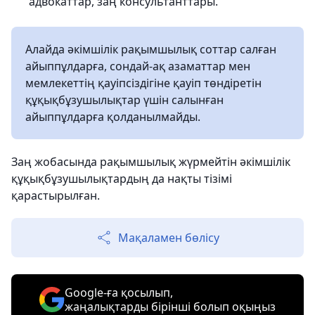
адвокаттар, заң консультанттары.
Алайда әкімшілік рақымшылық соттар салған
айыппұлдарға, сондай-ақ азаматтар мен
мемлекеттің қауіпсіздігіне қауіп төндіретін
құқықбұзушылықтар үшін салынған
айыппұлдарға қолданылмайды.
Заң жобасында рақымшылық жүрмейтін әкімшілік
құқықбұзушылықтардың да нақты тізімі
қарастырылған.
Мақаламен бөлісу
Google-ға қосылып,
жаңалықтарды бірінші болып оқыңыз