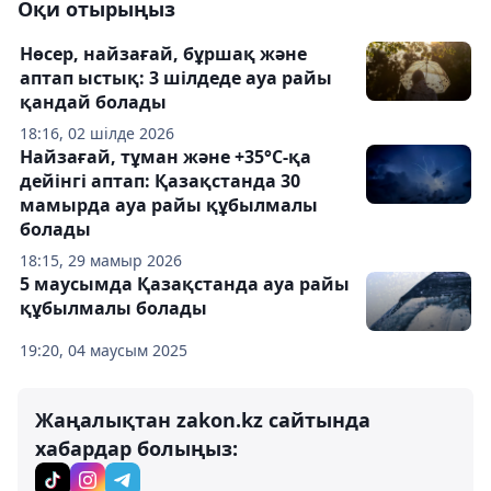
Оқи отырыңыз
Нөсер, найзағай, бұршақ және
аптап ыстық: 3 шілдеде ауа райы
қандай болады
18:16, 02 шілде 2026
Найзағай, тұман және +35°С-қа
дейінгі аптап: Қазақстанда 30
мамырда ауа райы құбылмалы
болады
18:15, 29 мамыр 2026
5 маусымда Қазақстанда ауа райы
құбылмалы болады
19:20, 04 маусым 2025
Жаңалықтан zakon.kz сайтында
хабардар болыңыз: