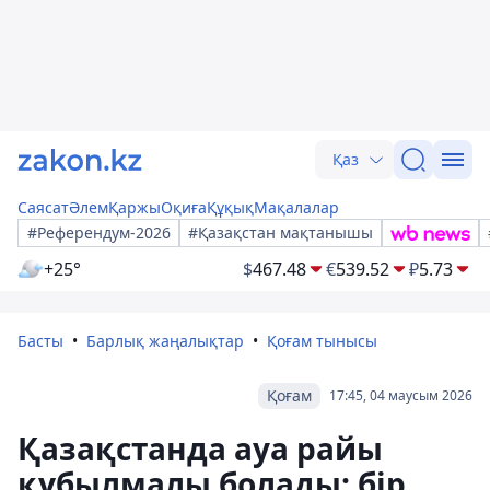
Қаз
Саясат
Әлем
Қаржы
Оқиға
Құқық
Мақалалар
#Референдум-2026
#Қазақстан мақтанышы
+25°
$
467.48
€
539.52
₽
5.73
Басты
Барлық жаңалықтар
Қоғам тынысы
Қоғам
17:45, 04 маусым 2026
Қазақстанда ауа райы
құбылмалы болады: бір