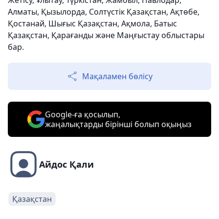
Жетісу, Ұлытау, Түркістан, Жамбыл, Павлодар,
Алматы, Қызылорда, Солтүстік Қазақстан, Ақтөбе,
Қостанай, Шығыс Қазақстан, Ақмола, Батыс
Қазақстан, Қарағанды және Маңғыстау облыстары
бар.
Мақаламен бөлісу
Google-ға қосылып,
жаңалықтарды бірінші болып оқыңыз
Айдос Қали
Қазақстан