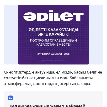
Синоптиктердің айтуынша, еліміздің басым бөлігіне
солтүстік-батыс циклоны мен оған байланысты
атмосфералық фронттардың әсері сақталады.
"Көп өңірде жаңбыр жауып, найзағай