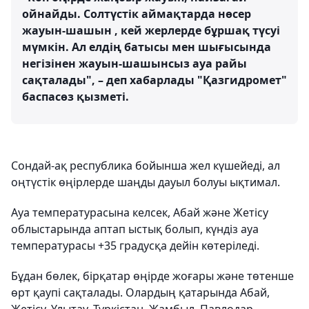
ойнайды. Солтүстік аймақтарда нөсер
жауын-шашын , кей жерлерде бұршақ түсуі
мүмкін. Ал елдің батысы мен шығысында
негізінен жауын-шашынсыз ауа райы
сақталады", – деп хабарлады "Қазгидромет"
баспасөз қызметі.
Сондай-ақ республика бойынша жел күшейеді, ал
оңтүстік өңірлерде шаңды дауыл болуы ықтимал.
Ауа температурасына келсек, Абай және Жетісу
облыстарында аптап ыстық болып, күндіз ауа
температурасы +35 градусқа дейін көтеріледі.
Бұдан бөлек, бірқатар өңірде жоғары және төтенше
өрт қаупі сақталады. Олардың қатарында Абай,