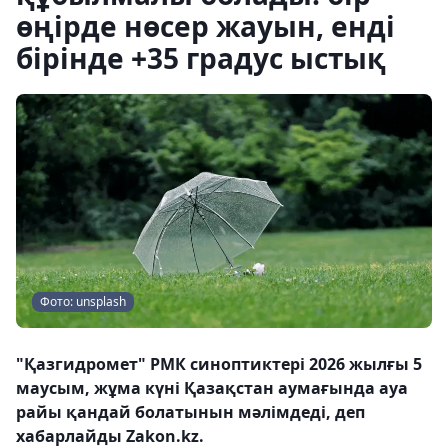
өңірде нөсер жауын, енді
бірінде +35 градус ыстық
Фото: unsplash
"Қазгидромет" РМК синоптиктері 2026 жылғы 5
маусым, жұма күні Қазақстан аумағында ауа
райы қандай болатынын мәлімдеді, деп
хабарлайды Zakon.kz.