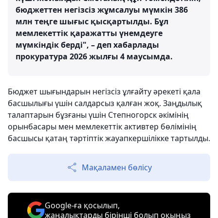
бюджеттен негізсіз жұмсалуы мүмкін 386
млн теңге шығыс қысқартылды. Бұл
мемлекеттік қаражатты үнемдеуге
мүмкіндік берді", – деп хабарлады
прокуратура 2026 жылғы 4 маусымда.
Бюджет шығындарын негізсіз ұлғайту әрекеті қала
басшылығы үшін салдарсыз қалған жоқ. Заңдылық
талаптарын бұзғаны үшін Степногорск әкімінің
орынбасары мен мемлекеттік активтер бөлімінің
басшысы қатаң тәртіптік жауапкершілікке тартылды.
Мақаламен бөлісу
Google-ға қосылып,
жаңалықтарды бірінші болып оқыңыз