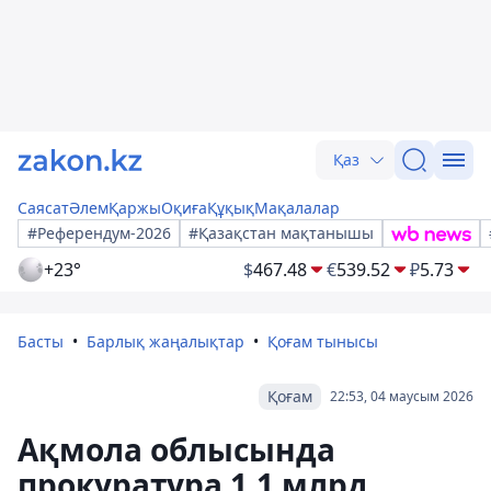
Қаз
Саясат
Әлем
Қаржы
Оқиға
Құқық
Мақалалар
#Референдум-2026
#Қазақстан мақтанышы
+23°
$
467.48
€
539.52
₽
5.73
Басты
Барлық жаңалықтар
Қоғам тынысы
Қоғам
22:53, 04 маусым 2026
Ақмола облысында
прокуратура 1,1 млрд