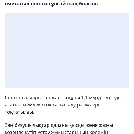
сметасын негізсіз ұлғайтпақ болған.
Соның салдарынан жалпы құны 1,1 млрд теңгеден
асатын мемлекеттік сатып алу рәсімдері
тоқтатылды.
Заң бұзушылықтар қаланы қысқы және жазғы
кезеңде күтіп-ұстау жұмыстарының көлемін