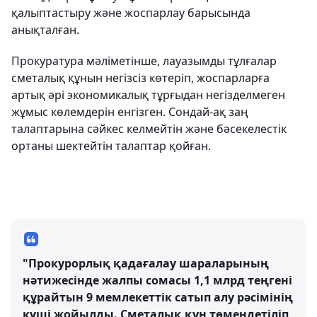
қалыптастыру және жоспарлау барысында
анықталған.
Прокуратура мәліметінше, лауазымды тұлғалар
сметалық құнын негізсіз көтеріп, жоспарларға
артық әрі экономикалық тұрғыдан негізделмеген
жұмыс көлемдерін енгізген. Сондай-ақ заң
талаптарына сәйкес келмейтін және бәсекелестік
ортаны шектейтін талаптар қойған.
"Прокурорлық қадағалау шараларының
нәтижесінде жалпы сомасы 1,1 млрд теңгені
құрайтын 9 мемлекеттік сатып алу рәсімінің
күші жойылды. Сметалық құн төмендетіліп,