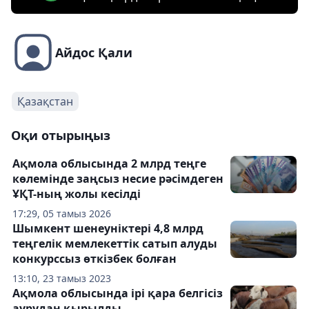
Айдос Қали
Қазақстан
Оқи отырыңыз
Ақмола облысында 2 млрд теңге
көлемінде заңсыз несие рәсімдеген
ҰҚТ-ның жолы кесілді
17:29, 05 тамыз 2026
Шымкент шенеуніктері 4,8 млрд
теңгелік мемлекеттік сатып алуды
конкурссыз өткізбек болған
13:10, 23 тамыз 2023
Ақмола облысында ірі қара белгісіз
аурудан қырылды