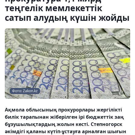
теңгелік мемлекеттік
сатып алудың күшін жойды
Фото: Zakon.kz
Ақмола облысының прокурорлары жергілікті
билік тарапынан жіберілген ірі бюджеттік заң
бұзушылықтардың жолын кесті. Степногорск
әкімдігі қаланы күтіп-ұстауға арналған шығын