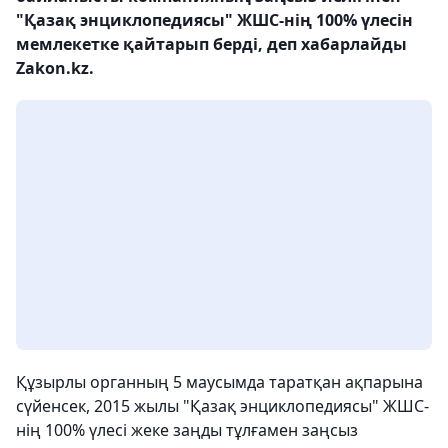
"Қазақ энциклопедиясы" ЖШС-нің 100% үлесін
мемлекетке қайтарып берді, деп хабарлайды
Zakon.kz.
Құзырлы органның 5 маусымда таратқан ақпарына
сүйенсек, 2015 жылы "Қазақ энциклопедиясы" ЖШС-
нің 100% үлесі жеке заңды тұлғамен заңсыз