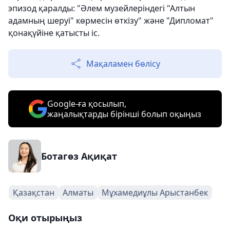
эпизод қаралды: "Әлем музейлеріндегі "Алтын
адамның шеруі" көрмесін өткізу" және "Дипломат"
қонақүйіне қатысты іс.
Мақаламен бөлісу
Google-ға қосылып,
жаңалықтарды бірінші болып оқыңыз
Ботагөз Ақиқат
Қазақстан
Алматы
Мұхамедиұлы Арыстанбек
Оқи отырыңыз