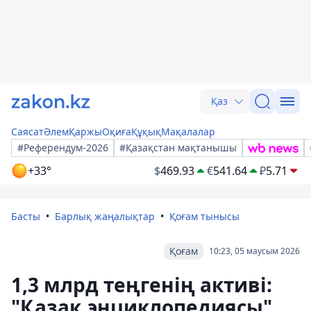
Қаз
Саясат
Әлем
Қаржы
Оқиға
Құқық
Мақалалар
#Референдум-2026
#Қазақстан мақтанышы
+33°
$
469.93
€
541.64
₽
5.71
Басты
Барлық жаңалықтар
Қоғам тынысы
Қоғам
10:23, 05 маусым 2026
1,3 млрд теңгенің активі:
"Қазақ энциклопедиясы"