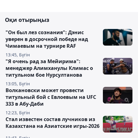
Оқи отырыңыз
"Он был лез сознания": Дэнис
уверен в досрочной победе над
Чимаевым на турнире RAF
13:45, Бүгін
"Я очень рад за Мейирима":
менеджер Алимханулы Климас о
титульном бое Нурсултанова
13:05, Бүгін
Волкановски может провести
титульный бой с Евлоевым на UFC
333 в Абу-Даби
12:23, Бүгін
Стал известен состав лучников из
Казахстана на Азиатские игры-2026
11:43, Бүгін