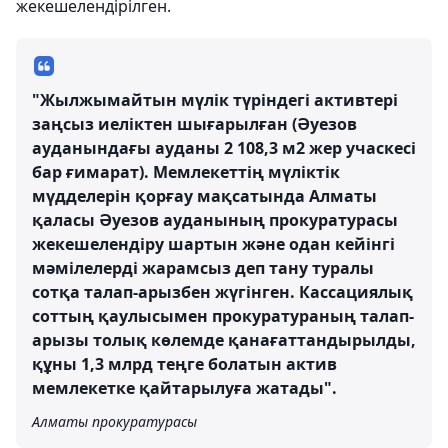
жекешелендірілген.
"Жылжымайтын мүлік түріндегі активтері
заңсыз иеліктен шығарылған (Әуезов
ауданындағы ауданы 2 108,3 м2 жер учаскесі
бар ғимарат). Мемлекеттің мүліктік
мүдделерін қорғау мақсатында Алматы
қаласы Әуезов ауданының прокуратурасы
жекешелендіру шартын және одан кейінгі
мәмілелерді жарамсыз деп тану туралы
сотқа талап-арызбен жүгінген. Кассациялық
соттың қаулысымен прокуратураның талап-
арызы толық көлемде қанағаттандырылды,
құны 1,3 млрд теңге болатын актив
мемлекетке қайтарылуға жатады".
Алматы прокуратурасы