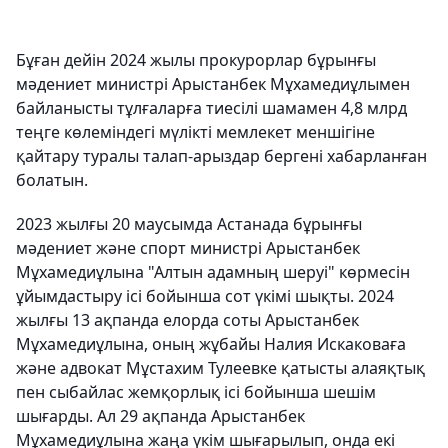
Бұған дейін 2024 жылы прокурорлар бұрынғы
мәдениет министрі Арыстанбек Мұхамедиұлымен
байланысты тұлғаларға тиесілі шамамен 4,8 млрд
теңге көлеміндегі мүлікті мемлекет меншігіне
қайтару туралы талап-арыздар бергені хабарланған
болатын.
2023 жылғы 20 маусымда Астанада бұрынғы
мәдениет және спорт министрі Арыстанбек
Мұхамедиұлына "Алтын адамның шеруі" көрмесін
ұйымдастыру ісі бойынша сот үкімі шықты. 2024
жылғы 13 ақпанда елорда соты Арыстанбек
Мұхамедиұлына, оның жұбайы Налия Искаковаға
және адвокат Мұстахим Тулеевке қатысты алаяқтық
пен сыбайлас жемқорлық ісі бойынша шешім
шығарды. Ал 29 ақпанда Арыстанбек
Мұхамедиұлына жаңа үкім шығарылып, онда екі