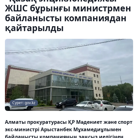
ЖШС бұрынғы министрмен
байланысты компаниядан
қайтарылды
Сурет: gov.kz
Алматы прокуратурасы ҚР Мәдениет және спорт
экс-министрі Арыстанбек Мұхамедиұлымен
байланысты компанияның заңсыз иелігінен