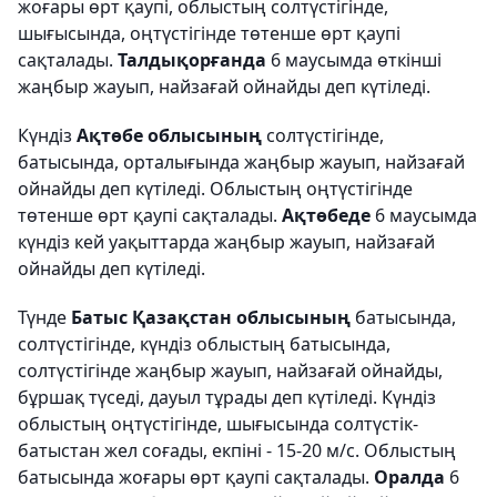
жоғары өрт қаупі, облыстың солтүстігінде,
шығысында, оңтүстігінде төтенше өрт қаупі
сақталады.
Талдықорғанда
6 маусымда өткінші
жаңбыр жауып, найзағай ойнайды деп күтіледі.
Күндіз
Ақтөбе облысының
солтүстігінде,
батысында, орталығында жаңбыр жауып, найзағай
ойнайды деп күтіледі. Облыстың оңтүстігінде
төтенше өрт қаупі сақталады.
Ақтөбеде
6 маусымда
күндіз кей уақыттарда жаңбыр жауып, найзағай
ойнайды деп күтіледі.
Түнде
Батыс Қазақстан облысының
батысында,
солтүстігінде, күндіз облыстың батысында,
солтүстігінде жаңбыр жауып, найзағай ойнайды,
бұршақ түседі, дауыл тұрады деп күтіледі. Күндіз
облыстың оңтүстігінде, шығысында солтүстік-
батыстан жел соғады, екпіні - 15-20 м/с. Облыстың
батысында жоғары өрт қаупі сақталады.
Оралда
6