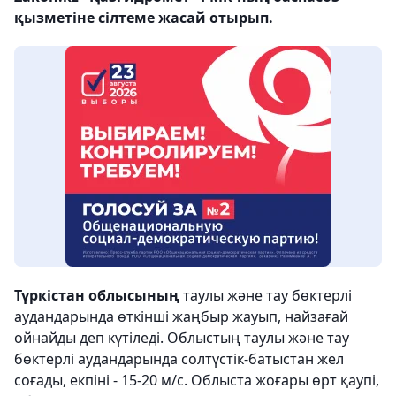
қызметіне сілтеме жасай отырып.
Түркістан облысының
таулы және тау бөктерлі
аудандарында өткінші жаңбыр жауып, найзағай
ойнайды деп күтіледі. Облыстың таулы және тау
бөктерлі аудандарында солтүстік-батыстан жел
соғады, екпіні - 15-20 м/с. Облыста жоғары өрт қаупі,