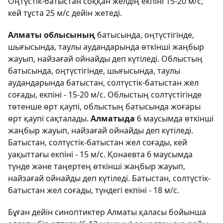
Оңтүстік-батыстан соққан желдің екпіні 15-20 м/с,
кей тұста 25 м/с дейін жетеді.
Алматы облысының
батысында, оңтүстігінде,
шығысында, таулы аудандарында өткінші жаңбыр
жауып, найзағай ойнайды деп күтіледі. Облыстың
батысында, оңтүстігінде, шығысында, таулы
аудандарында батыстан, солтүстік-батыстан жел
соғады, екпіні - 15-20 м/с. Облыстың солтүстігінде
төтенше өрт қаупі, облыстың батысында жоғары
өрт қаупі сақталады.
Алматыда
6 маусымда өткінші
жаңбыр жауып, найзағай ойнайды деп күтіледі.
Батыстан, солтүстік-батыстан жел соғады, кей
уақыттағы екпіні - 15 м/с. Қонаевта 6 маусымда
түнде және таңертең өткінші жаңбыр жауып,
найзағай ойнайды деп күтіледі. Батыстан, солтүстік-
батыстан жел соғады, түндегі екпіні - 18 м/с.
Бұған дейін синоптиктер Алматы қаласы бойынша