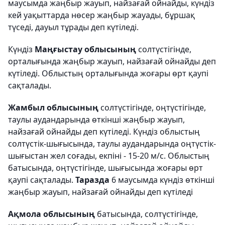
маусымда жаңбыр жауып, найзағай ойнайды, күндіз
кей уақыттарда нөсер жаңбыр жауады, бұршақ
түседі, дауыл тұрады деп күтіледі.
Күндіз
Маңғыстау облысының
солтүстігінде,
орталығында жаңбыр жауып, найзағай ойнайды деп
күтіледі. Облыстың орталығында жоғары өрт қаупі
сақталады.
Жамбыл облысының
солтүстігінде, оңтүстігінде,
таулы аудандарында өткінші жаңбыр жауып,
найзағай ойнайды деп күтіледі. Күндіз облыстың
солтүстік-шығысында, таулы аудандарында оңтүстік-
шығыстан жел соғады, екпіні - 15-20 м/с. Облыстың
батысында, оңтүстігінде, шығысында жоғары өрт
қаупі сақталады.
Таразда
6 маусымда күндіз өткінші
жаңбыр жауып, найзағай ойнайды деп күтіледі
Ақмола облысының
батысында, солтүстігінде,