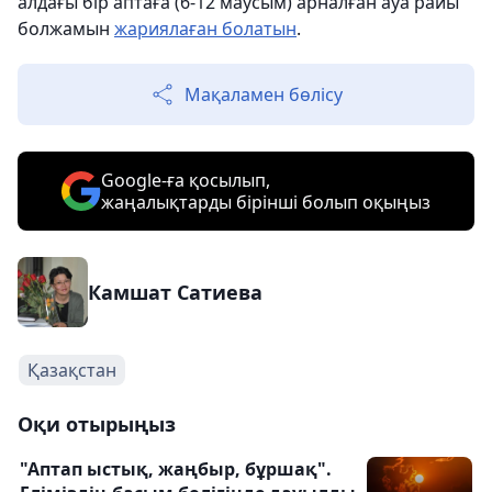
алдағы бір аптаға (6-12 маусым) арналған ауа райы
болжамын
жариялаған болатын
.
Мақаламен бөлісу
Google-ға қосылып,
жаңалықтарды бірінші болып оқыңыз
Камшат Сатиева
Қазақстан
Оқи отырыңыз
"Аптап ыстық, жаңбыр, бұршақ".