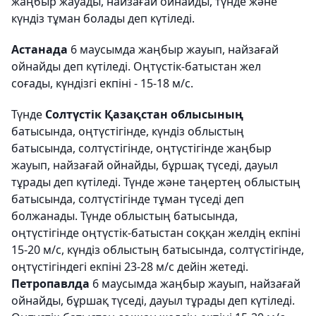
жаңбыр жауады, найзағай ойнайды, түнде және
күндіз тұман болады деп күтіледі.
Астанада
6 маусымда жаңбыр жауып, найзағай
ойнайды деп күтіледі. Оңтүстік-батыстан жел
соғады, күндізгі екпіні - 15-18 м/с.
Түнде
Солтүстік Қазақстан облысының
батысында, оңтүстігінде, күндіз облыстың
батысында, солтүстігінде, оңтүстігінде жаңбыр
жауып, найзағай ойнайды, бұршақ түседі, дауыл
тұрады деп күтіледі. Түнде және таңертең облыстың
батысында, солтүстігінде тұман түседі деп
болжанады. Түнде облыстың батысында,
оңтүстігінде оңтүстік-батыстан соққан желдің екпіні
15-20 м/с, күндіз облыстың батысында, солтүстігінде,
оңтүстігіндегі екпіні 23-28 м/с дейін жетеді.
Петропавлда
6 маусымда жаңбыр жауып, найзағай
ойнайды, бұршақ түседі, дауыл тұрады деп күтіледі.