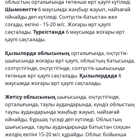
облыстың орталығында төтенше өрт қаупі күтіледі.
Шымкентте
6 маусымда жаңбыр жауып, найзағай
ойнайды деп күтіледі. Солтүстік-батыстан жел
соғады, екпіні - 15-20 м/с. Жоғары өрт қаупі
сақталады.
Түркістанда
6 маусымда жоғары өрт
қаупі сақталады.
Қызылорда облысының
орталығында, оңтүстік-
шығысында жоғары өрт қаупі, облыстың батысында,
солтүстігінде, оңтүстігінде, солтүстік-шығысында
төтенше өрт қаупі сақталады.
Қызылордада
6
маусымда жоғары өрт қаупі сақталады.
Жетісу облысының
шығысында, оңтүстігінде,
орталығында, таулы аудандарында, күндіз облыстың
таулы аудандарында жаңбыр жауып, найзағай
ойнайды, бұршақ түседі деп күтіледі. Облыстың
шығысында, таулы аудандарында батыстан соққан
желдің екпіні 15-20 м/с құрайды. Облыс бойынша