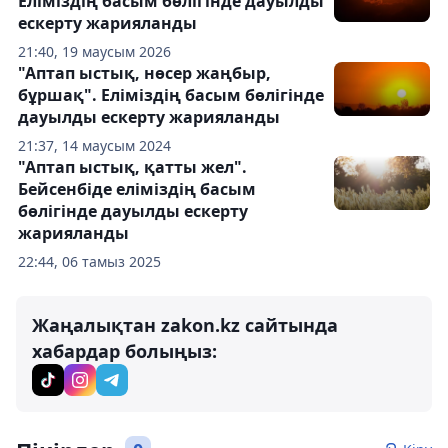
Еліміздің басым бөлігінде дауылды
ескерту жарияланды
21:40, 19 маусым 2026
"Аптап ыстық, нөсер жаңбыр,
бұршақ". Еліміздің басым бөлігінде
дауылды ескерту жарияланды
21:37, 14 маусым 2024
"Аптап ыстық, қатты жел".
Бейсенбіде еліміздің басым
бөлігінде дауылды ескерту
жарияланды
22:44, 06 тамыз 2025
Жаңалықтан zakon.kz сайтында
хабардар болыңыз: