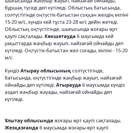
шығысында жаңбыр жауып, найзағай ойнайды,
бұршақ түседі деп күтіледі. Облыстың батысында,
солтүстігінде оңтүстік-батыстан соққан желдің екпіні
15-20 м/с, күндіз кей тұста 23-28 м/с дейін жетеді.
Облыстың оңтүстігінде, шығысында жоғары өрт
қаупі сақталады.
Көкшетауда
6 маусымда кей
уақыттарда жаңбыр жауып, найзағай ойнайды деп
күтіледі. Оңтүстік-батыстан жел соғады, екпіні - 15-20
м/с.
Күндіз
Атырау облысының
солтүстігінде,
батысында, оңтүстігінде жаңбыр жауып, найзағай
ойнайды деп күтіледі.
Атырауда
6 маусымда күндіз
аздап жаңбыр жауады, найзағай ойнайды деп
күтіледі.
Ұлытау облысында
жоғары өрт қаупі сақталады.
Жезқазғанда
6 маусымда жоғары өрт қаупі