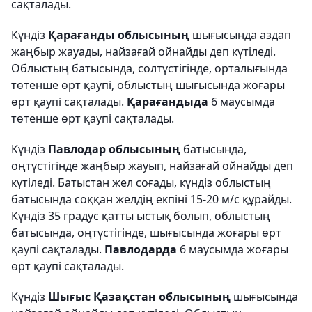
сақталады.
Күндіз
Қарағанды облысының
шығысында аздап
жаңбыр жауады, найзағай ойнайды деп күтіледі.
Облыстың батысында, солтүстігінде, орталығында
төтенше өрт қаупі, облыстың шығысында жоғары
өрт қаупі сақталады.
Қарағандыда
6 маусымда
төтенше өрт қаупі сақталады.
Күндіз
Павлодар облысының
батысында,
оңтүстігінде жаңбыр жауып, найзағай ойнайды деп
күтіледі. Батыстан жел соғады, күндіз облыстың
батысында соққан желдің екпіні 15-20 м/с құрайды.
Күндіз 35 градус қатты ыстық болып, облыстың
батысында, оңтүстігінде, шығысында жоғары өрт
қаупі сақталады.
Павлодарда
6 маусымда жоғары
өрт қаупі сақталады.
Күндіз
Шығыс Қазақстан облысының
шығысында