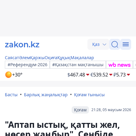
Қаз
Саясат
Әлем
Қаржы
Оқиға
Құқық
Мақалалар
#Референдум-2026
#Қазақстан мақтанышы
+30°
$
467.48
€
539.52
₽
5.73
Басты
Барлық жаңалықтар
Қоғам тынысы
Қоғам
21:28, 05 маусым 2026
"Аптап ыстық, қатты жел,
нөсер жаңбыр". Сенбіде