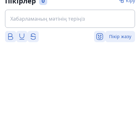
Пікірлер
0
Кіру
Пікір жазу