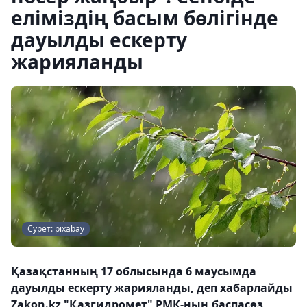
еліміздің басым бөлігінде
дауылды ескерту
жарияланды
Сурет: pixabay
Қазақстанның 17 облысында 6 маусымда
дауылды ескерту жарияланды, деп хабарлайды
Zakon.kz "Қазгидромет" РМК-ның баспасөз