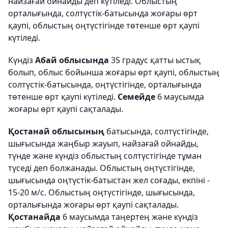
найзағай ойнайды деп күтіледі. Облыстың
орталығында, солтүстік-батысында жоғары өрт
қаупі, облыстың оңтүстігінде төтенше өрт қаупі
күтіледі.
Күндіз
Абай облысында
35 градус қатты ыстық
болып, облыс бойынша жоғары өрт қаупі, облыстың
солтүстік-батысында, оңтүстігінде, орталығында
төтенше өрт қаупі күтіледі.
Семейде
6 маусымда
жоғары өрт қаупі сақталады.
Қостанай облысының
батысында, солтүстігінде,
шығысында жаңбыр жауып, найзағай ойнайды,
түнде және күндіз облыстың солтүстігінде тұман
түседі деп болжанады. Облыстың оңтүстігінде,
шығысында оңтүстік-батыстан жел соғады, екпіні -
15-20 м/с. Облыстың оңтүстігінде, шығысында,
орталығында жоғары өрт қаупі сақталады.
Қостанайда
6 маусымда таңертең және күндіз