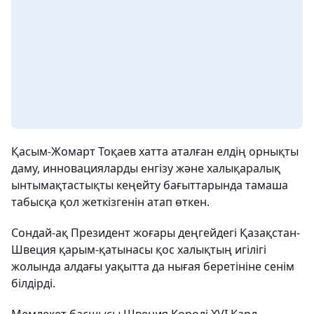
Қасым-Жомарт Тоқаев хатта аталған елдің орнықты
даму, инновацияларды енгізу және халықаралық
ынтымақтастықты кеңейту бағыттарында тамаша
табысқа қол жеткізгенін атап өткен.
Сондай-ақ Президент жоғары деңгейдегі Қазақстан-
Швеция қарым-қатынасы қос халықтың игілігі
жолында алдағы уақытта да нығая беретініне сенім
білдірді.
Мемлекет басшысы Швеция Королі XVI Карл