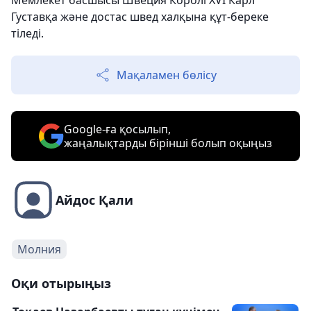
Густавқа және достас швед халқына құт-береке
тіледі.
Мақаламен бөлісу
Google-ға қосылып,
жаңалықтарды бірінші болып оқыңыз
Айдос Қали
Молния
Оқи отырыңыз