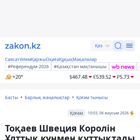
Қаз
Саясат
Әлем
Қаржы
Оқиға
Құқық
Мақалалар
#Референдум-2026
#Қазақстан мақтанышы
+20°
$
467.48
€
539.52
₽
5.73
Басты
Барлық жаңалықтар
Қоғам тынысы
Қоғам
10:03, 06 маусым 2026
Тоқаев Швеция Королін
Ұлттық күнмен құттықтады