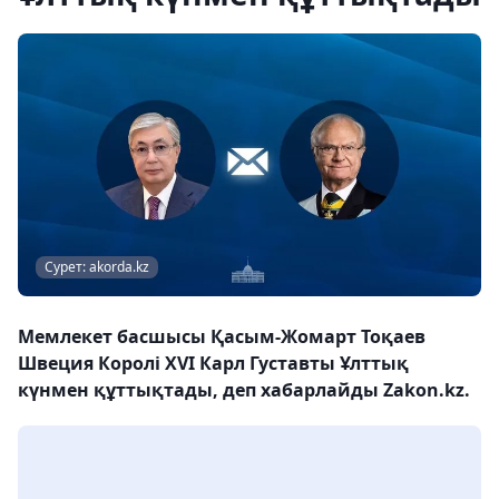
Сурет: akorda.kz
Мемлекет басшысы Қасым-Жомарт Тоқаев
Швеция Королі XVI Карл Густавты Ұлттық
күнмен құттықтады, деп хабарлайды Zakon.kz.