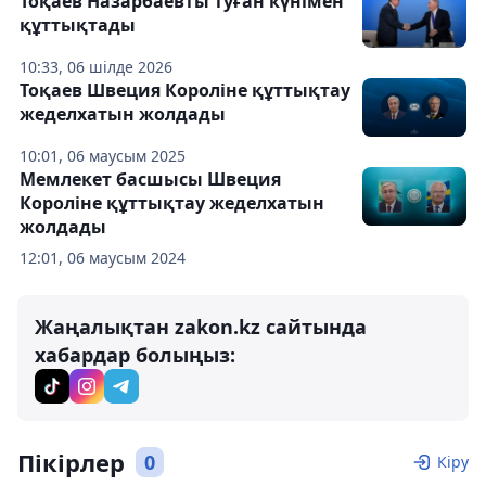
Тоқаев Назарбаевты туған күнімен
құттықтады
10:33, 06 шілде 2026
Тоқаев Швеция Короліне құттықтау
жеделхатын жолдады
10:01, 06 маусым 2025
Мемлекет басшысы Швеция
Короліне құттықтау жеделхатын
жолдады
12:01, 06 маусым 2024
Жаңалықтан zakon.kz сайтында
хабардар болыңыз:
Пікірлер
0
Кіру