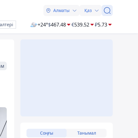
Алматы
Қаз
+24°
$
467.48
€
539.52
₽
5.73
алтері
ам
Соңғы
Танымал