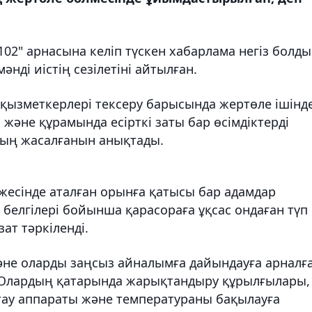
02" арнасына келіп түскен хабарлама негіз болды
әнді иістің сезілетіні айтылған.
қызметкерлері тексеру барысында жертөле ішінд
әне құрамында есірткі заты бар өсімдіктерді
дың жасалғанын анықтады.
жесінде аталған орынға қатысы бар адамдар
белгілері бойынша қарасораға ұқсас ондаған түп
зат тәркіленді.
және оларды заңсыз айналымға дайындауға арналғ
 Олардың қатарында жарықтандыру құрылғылары,
тау аппараты және температураны бақылауға