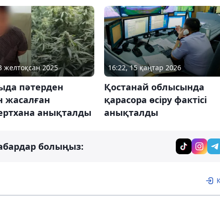
13 желтоқсан 2025
16:22, 15 қаңтар 2026
ыда пәтерден
Қостанай облысында
н жасалған
қарасора өсіру фактісі
ертхана анықталды
анықталды
абардар болыңыз: