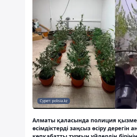
Сурет: polisia.kz
Алматы қаласында полиция қызметк
өсімдіктерді заңсыз өсіру дерегін 
көпқабатты тұрғын үйлердің бірін