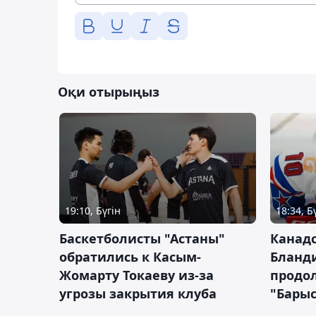
Оқи отырыңыз
19:10, Бүгін
18:34, Б
Баскетболисты "Астаны"
Канад
обратились к Касым-
Бланд
Жомарту Токаеву из-за
продол
угрозы закрытия клуба
"Барыс