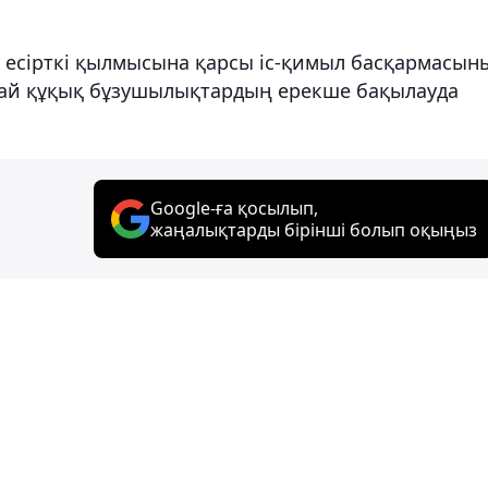
 есірткі қылмысына қарсы іс-қимыл басқармасын
ай құқық бұзушылықтардың ерекше бақылауда
Google-ға қосылып,
жаңалықтарды бірінші болып оқыңыз