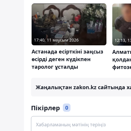
17:40, 11 маусым 2026
12:13, 
Астанада есірткіні заңсыз
Алмат
өсірді деген күдікпен
қолда
таролог ұсталды
фитоз
Жаңалықтан zakon.kz сайтында х
Пікірлер
0