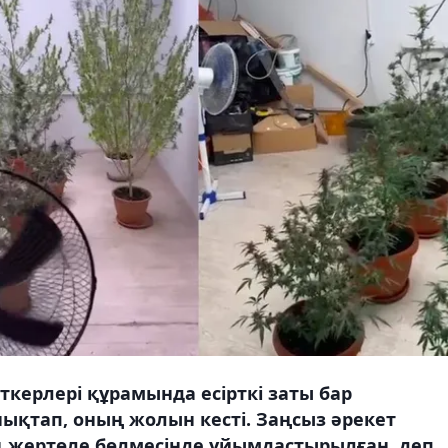
ерлері құрамында есірткі заты бар
анықтап, оның жолын кесті. Заңсыз әрекет
ің жертөле бөлмесінде ұйымдастырылған, деп