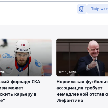
Пікір жаз
үгін
18:11, Бүгін
ский форвард СКА
Норвежская футбольн
изи может
ассоциация требует
жить карьеру в
немедленной отставк
е"
Инфантино