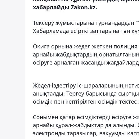
хабарлайды Zakon.kz.
Тексеру жұмыстарына тұрғындардан "1
Хабарламада есірткі заттарына тән күм
Оқиға орнына жедел жеткен полиция 
арнайы жабдықтардың орнатылғанын ж
өсіруге арналған жасанды жағдайлар
Жедел-іздестіру іс-шараларының нәти
анықталды. Тергеу барысында сыртқы 
өсімдік пен кептірілген өсімдік тектес 
Сонымен қатар өсімдіктерді өсіруге 
арнайы құрал-жабдықтар да алынды.
электронды таразылар, вакуумды қап