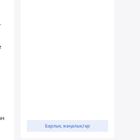
.
е
ан
Барлық жаңалықтар