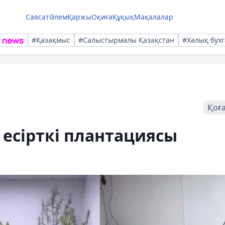
Саясат
Әлем
Қаржы
Оқиға
Құқық
Мақалалар
#Қазақмыс
#Салыстырмалы Қазақстан
#Халық бухг
Қоғ
есірткі плантациясы