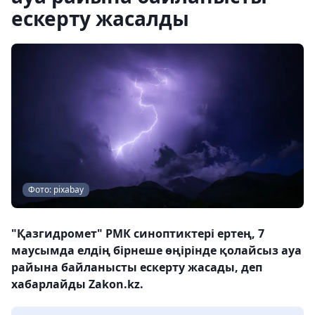
ескерту жасалды
Фото: pixabay
"Қазгидромет" РМК синоптиктері ертең, 7
маусымда елдің бірнеше өңірінде қолайсыз ауа
райына байланысты ескерту жасады, деп
хабарлайды Zakon.kz.