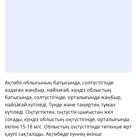
Ақтөбе облысының батысында, солтүстігінде
аздаған жаңбыр, найзағай, күндіз облыстың
батысында, солтүстігінде, орталығында жаңбыр,
найзағай күтіледі. Түнде және таңертең тұман
күтіледі. Оңтүстіктен, оңтүстік-шығыстан жел
соғады, күндіз облыстың оңтүстігінде, орталығында
екпіні 15-18 м/с. Облыстың оңтүстігінде төтенше өрт
қаупі сақталады. Ақтөбеде күннің екінші