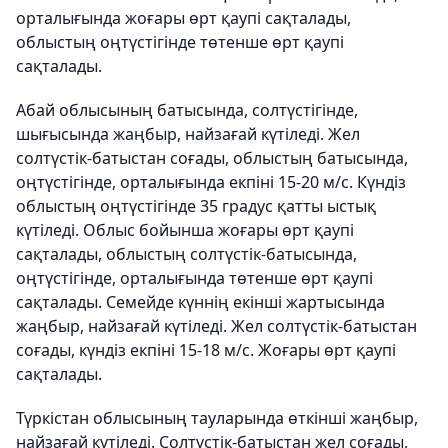
орталығында жоғары өрт қаупі сақталады,
облыстың оңтүстігінде төтенше өрт қаупі
сақталады.
Абай облысының батысында, солтүстігінде,
шығысында жаңбыр, найзағай күтіледі. Жел
солтүстік-батыстан соғады, облыстың батысында,
оңтүстігінде, орталығында екпіні 15-20 м/с. Күндіз
облыстың оңтүстігінде 35 градус қатты ыстық
күтіледі. Облыс бойынша жоғары өрт қаупі
сақталады, облыстың солтүстік-батысында,
оңтүстігінде, орталығында төтенше өрт қаупі
сақталады. Семейде күннің екінші жартысында
жаңбыр, найзағай күтіледі. Жел солтүстік-батыстан
соғады, күндіз екпіні 15-18 м/с. Жоғары өрт қаупі
сақталады.
Түркістан облысының тауларында өткінші жаңбыр,
найзағай күтіледі. Солтүстік-батыстан жел соғады,