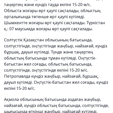
таңертең және күндіз тауда екпіні 15-20 м/с.
Облыста жоғары өрт қаупі сақталады, облыстың
орталығында төтенше өрт қаупі күтіледі.
Шымкентте жоғары өрт қаупі сақталады. Түркістан
қ.: 07 маусымда жоғары өрт қаупі сақталады.
Солтүстік Қазақстан облысының батысында,
солтүстігінде, оңтүстігінде жаңбыр, найзағай, күндіз
бұршақ, дауыл күтіледі. Түнде және таңертең
облыстың батысында тұман күтіледі. Оңтүстік-
батыстан жел соғады, облыстың батысында,
солтүстігінде, оңтүстігінде екпіні 15-20 м/с.
Петропавлда күндіз жаңбыр, найзағай, бұршақ,
дауыл күтіледі. Оңтүстік-батыстан жел соғады, күндіз
екпіні 15-20 м/с.
Ақмола облысының батысында аздаған жаңбыр,
найзағай, күндіз облыстың батысында, солтүстігінде,
шығысында өткінші жаңбыр, найзағай күтіледі.