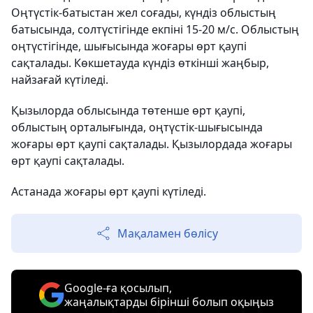
Оңтүстік-батыстан жел соғады, күндіз облыстың
батысында, солтүстігінде екпіні 15-20 м/с. Облыстың
оңтүстігінде, шығысында жоғары өрт қаупі
сақталады. Көкшетауда күндіз өткінші жаңбыр,
найзағай күтіледі.
Қызылорда облысында төтенше өрт қаупі,
облыстың орталығында, оңтүстік-шығысында
жоғары өрт қаупі сақталады. Қызылордада жоғары
өрт қаупі сақталады.
Астанада жоғары өрт қаупі күтіледі.
Мақаламен бөлісу
Google-ға қосылып,
жаңалықтарды бірінші болып оқыңыз