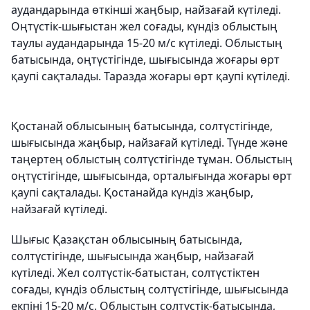
аудандарында өткінші жаңбыр, найзағай күтіледі.
Оңтүстік-шығыстан жел соғады, күндіз облыстың
таулы аудандарында 15-20 м/с күтіледі. Облыстың
батысында, оңтүстігінде, шығысында жоғары өрт
қаупі сақталады. Таразда жоғары өрт қаупі күтіледі.
Қостанай облысының батысында, солтүстігінде,
шығысында жаңбыр, найзағай күтіледі. Түнде және
таңертең облыстың солтүстігінде тұман. Облыстың
оңтүстігінде, шығысында, орталығында жоғары өрт
қаупі сақталады. Қостанайда күндіз жаңбыр,
найзағай күтіледі.
Шығыс Қазақстан облысының батысында,
солтүстігінде, шығысында жаңбыр, найзағай
күтіледі. Жел солтүстік-батыстан, солтүстіктен
соғады, күндіз облыстың солтүстігінде, шығысында
екпіні 15-20 м/с. Облыстың солтүстік-батысында,