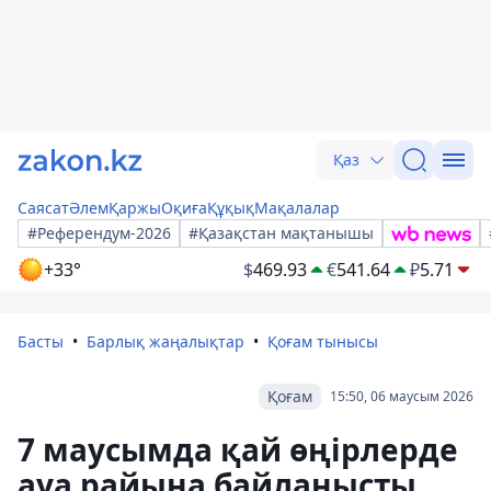
Қаз
Саясат
Әлем
Қаржы
Оқиға
Құқық
Мақалалар
#Референдум-2026
#Қазақстан мақтанышы
+33°
$
469.93
€
541.64
₽
5.71
Басты
Барлық жаңалықтар
Қоғам тынысы
Қоғам
15:50, 06 маусым 2026
7 маусымда қай өңірлерде
ауа райына байланысты