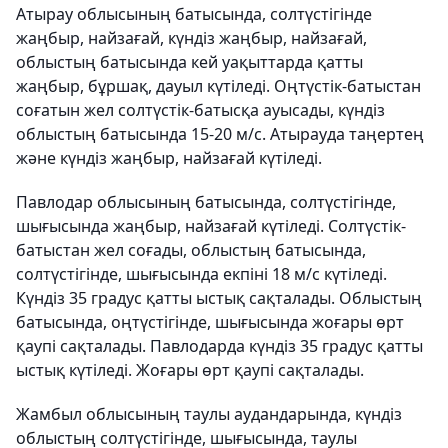
Атырау облысының батысында, солтүстігінде
жаңбыр, найзағай, күндіз жаңбыр, найзағай,
облыстың батысында кей уақыттарда қатты
жаңбыр, бұршақ, дауыл күтіледі. Оңтүстік-батыстан
соғатын жел солтүстік-батысқа ауысады, күндіз
облыстың батысында 15-20 м/с. Атырауда таңертең
және күндіз жаңбыр, найзағай күтіледі.
Павлодар облысының батысында, солтүстігінде,
шығысында жаңбыр, найзағай күтіледі. Солтүстік-
батыстан жел соғады, облыстың батысында,
солтүстігінде, шығысында екпіні 18 м/с күтіледі.
Күндіз 35 градус қатты ыстық сақталады. Облыстың
батысында, оңтүстігінде, шығысында жоғары өрт
қаупі сақталады. Павлодарда күндіз 35 градус қатты
ыстық күтіледі. Жоғары өрт қаупі сақталады.
Жамбыл облысының таулы аудандарында, күндіз
облыстың солтүстігінде, шығысында, таулы