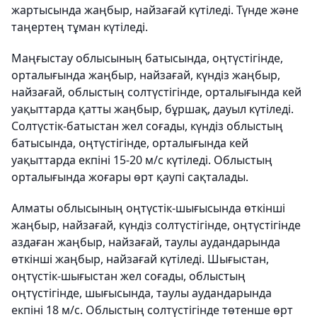
жартысында жаңбыр, найзағай күтіледі. Түнде және
таңертең тұман күтіледі.
Маңғыстау облысының батысында, оңтүстігінде,
орталығында жаңбыр, найзағай, күндіз жаңбыр,
найзағай, облыстың солтүстігінде, орталығында кей
уақыттарда қатты жаңбыр, бұршақ, дауыл күтіледі.
Солтүстік-батыстан жел соғады, күндіз облыстың
батысында, оңтүстігінде, орталығында кей
уақыттарда екпіні 15-20 м/с күтіледі. Облыстың
орталығында жоғары өрт қаупі сақталады.
Алматы облысының оңтүстік-шығысында өткінші
жаңбыр, найзағай, күндіз солтүстігінде, оңтүстігінде
аздаған жаңбыр, найзағай, таулы аудандарында
өткінші жаңбыр, найзағай күтіледі. Шығыстан,
оңтүстік-шығыстан жел соғады, облыстың
оңтүстігінде, шығысында, таулы аудандарында
екпіні 18 м/с. Облыстың солтүстігінде төтенше өрт