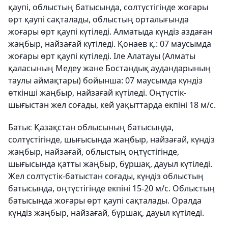
қаупі, облыстың батысында, солтүстігінде жоғары
өрт қаупі сақталады, облыстың орталығында
жоғары өрт қаупі күтіледі. Алматыда күндіз аздаған
жаңбыр, найзағай күтіледі. Қонаев қ.: 07 маусымда
жоғары өрт қаупі күтіледі. Іле Алатауы (Алматы
қаласының Медеу және Бостандық аудандарының
таулы аймақтары) бойынша: 07 маусымда күндіз
өткінші жаңбыр, найзағай күтіледі. Оңтүстік-
шығыстан жел соғады, кей уақыттарда екпіні 18 м/с.
Батыс Қазақстан облысының батысында,
солтүстігінде, шығысында жаңбыр, найзағай, күндіз
жаңбыр, найзағай, облыстың оңтүстігінде,
шығысында қатты жаңбыр, бұршақ, дауыл күтіледі.
Жел солтүстік-батыстан соғады, күндіз облыстың
батысында, оңтүстігінде екпіні 15-20 м/с. Облыстың
батысында жоғары өрт қаупі сақталады. Оралда
күндіз жаңбыр, найзағай, бұршақ, дауыл күтіледі.