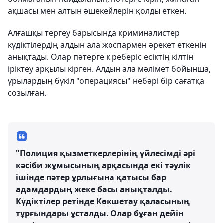
ақшасы мен алтын әшекейлерін қолды еткен.
Алғашқы тергеу барысында криминалистер
күдіктілердің алдын ала жоспармен әрекет еткенін
анықтады. Олар пәтерге кіреберіс есіктің кілтін
іріктеу арқылы кірген. Алдын ала мәлімет бойынша,
ұрылардың бүкіл "операциясы" небәрі бір сағатқа
созылған.
"Полиция қызметкерлерінің үйлесімді әрі
кәсіби жұмысының арқасында екі тәулік
ішінде пәтер ұрлығына қатысы бар
адамдардың жеке басы анықталды.
Күдіктілер ретінде Көкшетау қаласының
тұрғындары ұсталды. Олар бұған дейін