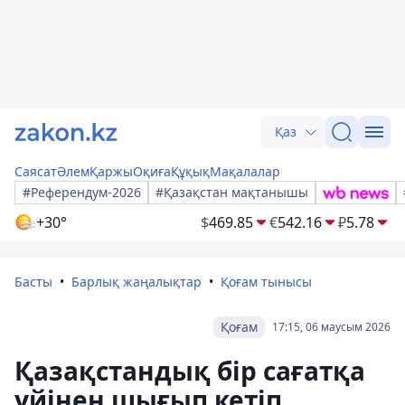
Қаз
Саясат
Әлем
Қаржы
Оқиға
Құқық
Мақалалар
#Референдум-2026
#Қазақстан мақтанышы
+30°
$
469.85
€
542.16
₽
5.78
Басты
Барлық жаңалықтар
Қоғам тынысы
Қоғам
17:15, 06 маусым 2026
Қазақстандық бір сағатқа
үйінен шығып кетіп,