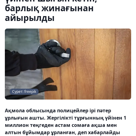
барлық жинағынан
айырылды
Сурет: freepik
Ақмола облысында полицейлер ірі пәтер
ұрлығын ашты. Жергілікті тұрғынның үйінен 1
миллион теңгеден астам сомаға ақша мен
алтын бұйымдар ұрланған, деп хабарлайды