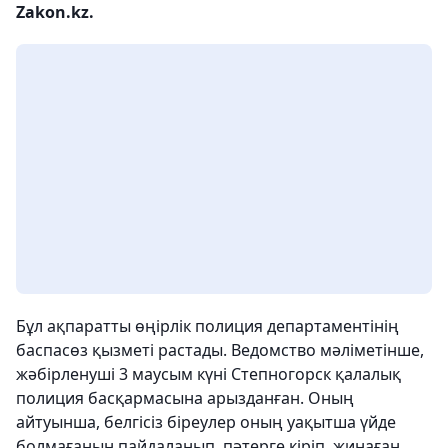
Zakon.kz.
Бұл ақпаратты өңірлік полиция департаментінің
баспасөз қызметі растады. Ведомство мәліметінше,
жәбірленуші 3 маусым күні Степногорск қалалық
полиция басқармасына арызданған. Оның
айтуынша, белгісіз біреулер оның уақытша үйде
болмағанын пайдаланып, пәтерге кіріп, жинаған