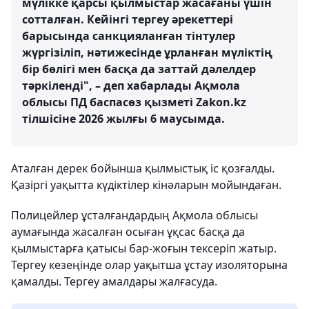
мүлікке қарсы қылмыстар жасағаны үшін
сотталған. Кейінгі тергеу әрекеттері
барысында санкцияланған тінтулер
жүргізіліп, нәтижесінде ұрланған мүліктің
бір бөлігі мен басқа да заттай дәлелдер
тәркіленді", – деп хабарлады Ақмола
облысы ПД баспасөз қызметі Zakon.kz
тілшісіне 2026 жылғы 6 маусымда.
Аталған дерек бойынша қылмыстық іс қозғалды.
Қазіргі уақытта күдіктілер кінәларын мойындаған.
Полицейлер ұсталғандардың Ақмола облысы
аумағында жасалған осыған ұқсас басқа да
қылмыстарға қатысы бар-жоғын тексеріп жатыр.
Тергеу кезеңінде олар уақытша ұстау изоляторына
қамалды. Тергеу амалдары жалғасуда.