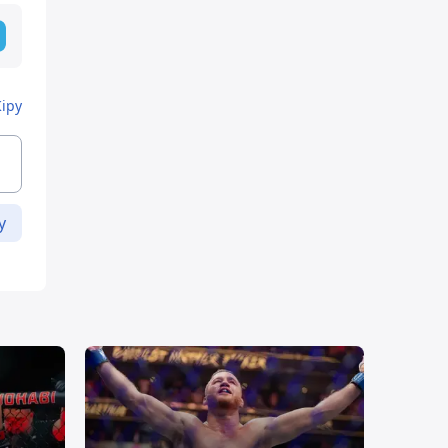
Кіру
у