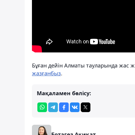
Бұған дейін Алматы тауларында жас ж
жазғанбыз
.
Мақаламен бөлісу:
Ботагөз Ақиқат