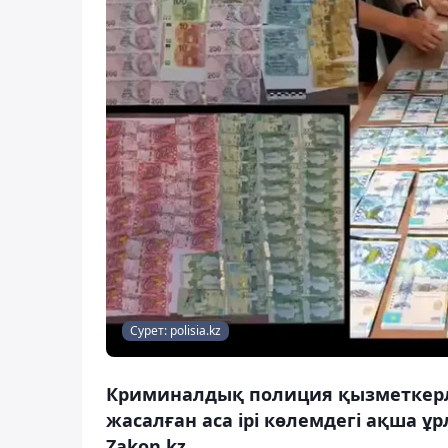
Сурет: polisia.kz
Криминалдық полиция қызметкерле
жасалған аса ірі көлемдегі ақша ұ
Zakon.kz.