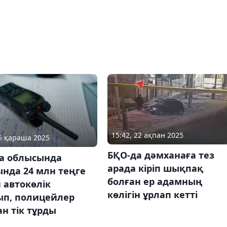
15:42, 22 ақпан 2025
25 қараша 2025
БҚО-да дәмханаға тез
а облысында
арада кіріп шықпақ
нда 24 млн теңге
болған ер адамның
 автокөлік
көлігін ұрлап кетті
ып, полицейлер
н тік тұрды