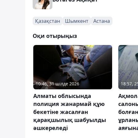
Қазақстан
Шымкент
Астана
Оқи отырыңыз
10:46, 31 шілде 2026
18:57, 
Алматы облысында
Ақмол
полиция жанармай құю
салоны
бекетіне жасалған
болған
қарақшылық шабуылды
ұрлан
әшкереледі
аяғына