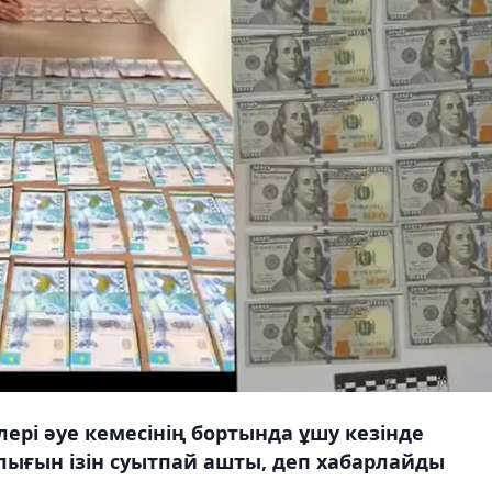
рі әуе кемесінің бортында ұшу кезінде
рлығын ізін суытпай ашты, деп хабарлайды