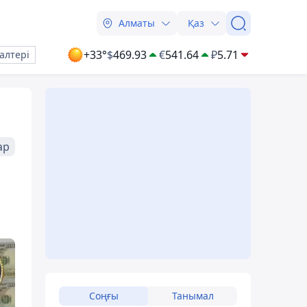
Алматы
Қаз
+33°
$
469.93
€
541.64
₽
5.71
алтері
ар
Соңғы
Танымал