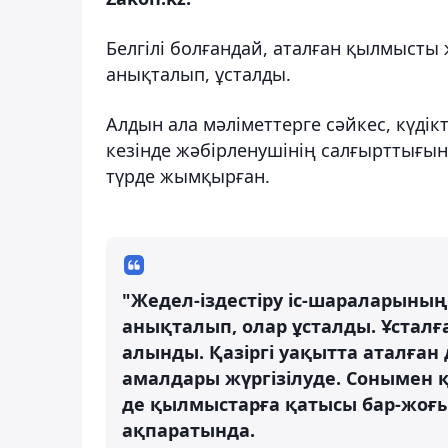
Белгілі болғандай, аталған қылмысты 
анықталып, ұсталды.
Алдын ала мәліметтерге сәйкес, күдік
кезінде жәбірленушінің салғырттығын 
түрде жымқырған.
"Жедел-іздестіру іс-шараларының
анықталып, олар ұсталды. Ұсталғ
алынды. Қазіргі уақытта аталған 
амалдары жүргізілуде. Сонымен 
де қылмыстарға қатысы бар-жоғы 
ақпаратында.