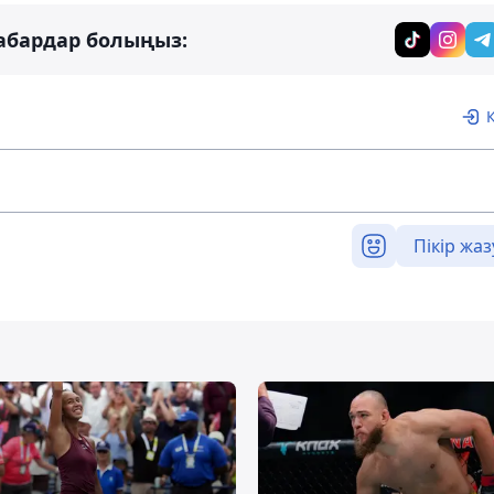
абардар болыңыз:
Пікір жаз