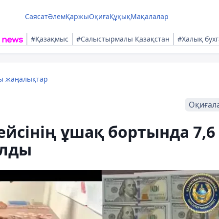
Саясат
Әлем
Қаржы
Оқиға
Құқық
Мақалалар
#Қазақмыс
#Салыстырмалы Қазақстан
#Халық бухг
лы жаңалықтар
Оқиғал
ейсінің ұшақ бортында 7,6
олды