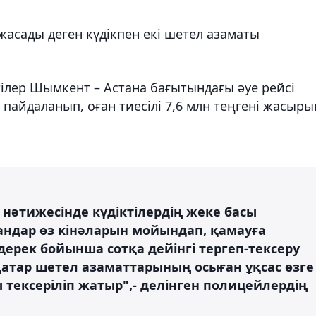
жасады деген күдікпен екі шетел азаматы
тілер Шымкент – Астана бағытындағы әуе рейсі
пайдаланып, оған тиесілі 7,6 млн теңгені жасыры
 нәтижесінде күдіктілердің жеке басы
андар өз кінәларын мойындап, қамауға
дерек бойынша сотқа дейінгі тергеп-тексеру
қатар шетел азаматтарының осыған ұқсас өзге
тексеріліп жатыр",- делінген полицейлердің