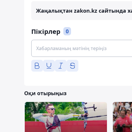
Жаңалықтан zakon.kz сайтында х
Пікірлер
0
Оқи отырыңыз