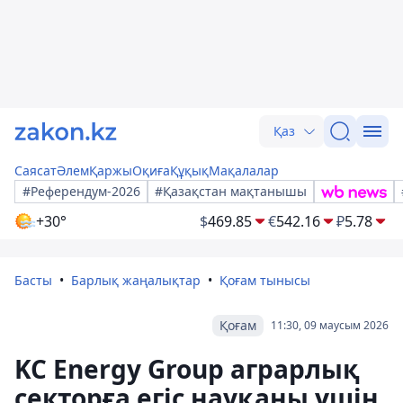
Қаз
Саясат
Әлем
Қаржы
Оқиға
Құқық
Мақалалар
#Референдум-2026
#Қазақстан мақтанышы
+30°
$
469.85
€
542.16
₽
5.78
Басты
Барлық жаңалықтар
Қоғам тынысы
Қоғам
11:30, 09 маусым 2026
KC Energy Group аграрлық
секторға егіс науқаны үшін