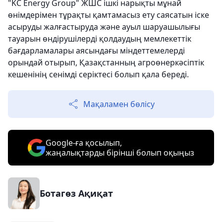
"KC Energy Group" ЖШС ішкі нарықты мұнай
өнімдерімен тұрақты қамтамасыз ету саясатын іске
асыруды жалғастыруда және ауыл шаруашылығы
тауарын өндірушілерді қолдаудың мемлекеттік
бағдарламалары аясындағы міндеттемелерді
орындай отырып, Қазақстанның агроөнеркәсіптік
кешенінің сенімді серіктесі болып қала береді.
Мақаламен бөлісу
Google-ға қосылып,
жаңалықтарды бірінші болып оқыңыз
Ботагөз Ақиқат