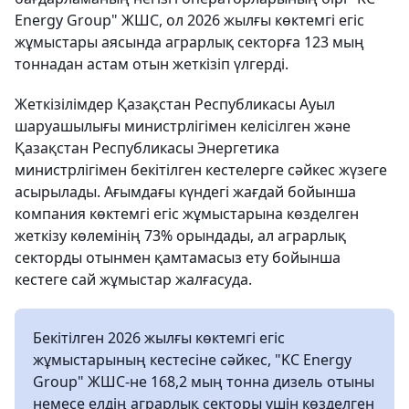
Energy Group" ЖШС, ол 2026 жылғы көктемгі егіс
жұмыстары аясында аграрлық секторға 123 мың
тоннадан астам отын жеткізіп үлгерді.
Жеткізілімдер Қазақстан Республикасы Ауыл
шаруашылығы министрлігімен келісілген және
Қазақстан Республикасы Энергетика
министрлігімен бекітілген кестелерге сәйкес жүзеге
асырылады. Ағымдағы күндегі жағдай бойынша
компания көктемгі егіс жұмыстарына көзделген
жеткізу көлемінің 73% орындады, ал аграрлық
секторды отынмен қамтамасыз ету бойынша
кестеге сай жұмыстар жалғасуда.
Бекітілген 2026 жылғы көктемгі егіс
жұмыстарының кестесіне сәйкес, "KC Energy
Group" ЖШС-не 168,2 мың тонна дизель отыны
немесе елдің аграрлық секторы үшін көзделген