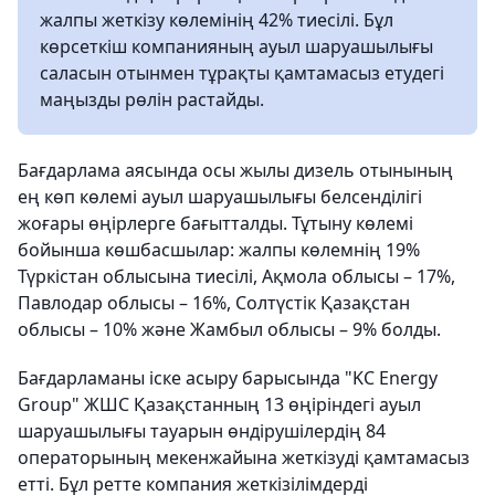
жалпы жеткізу көлемінің 42% тиесілі. Бұл
көрсеткіш компанияның ауыл шаруашылығы
саласын отынмен тұрақты қамтамасыз етудегі
маңызды рөлін растайды.
Бағдарлама аясында осы жылы дизель отынының
ең көп көлемі ауыл шаруашылығы белсенділігі
жоғары өңірлерге бағытталды. Тұтыну көлемі
бойынша көшбасшылар: жалпы көлемнің 19%
Түркістан облысына тиесілі, Ақмола облысы – 17%,
Павлодар облысы – 16%, Солтүстік Қазақстан
облысы – 10% және Жамбыл облысы – 9% болды.
Бағдарламаны іске асыру барысында "KC Energy
Group" ЖШС Қазақстанның 13 өңіріндегі ауыл
шаруашылығы тауарын өндірушілердің 84
операторының мекенжайына жеткізуді қамтамасыз
етті. Бұл ретте компания жеткізілімдерді