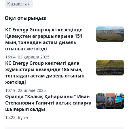
Қазақстан
Оқи отырыңыз
KC Energy Group күзгі кезеңінде
Қазақстан аграршыларына 151
мың тоннадан астам дизель
отынын жеткізді
15:04, 03 қараша 2025
KC Energy Group көктемгі дала
жұмыстары кезеңінде 186 мың
тоннадан астам дизель отынын
жеткізді
10:19, 22 шілде 2025
Оралда "Халық Қаһарманы" Иван
Степанович Гапичті ақтық сапарға
шығарып салды
15:23, Бүгін