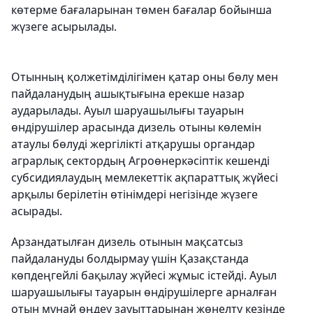
көтерме бағаларынан төмен бағалар бойынша
жүзеге асырылады.
Отынның қолжетімділігімен қатар оны бөлу мен
пайдаланудың ашықтығына ерекше назар
аударылады. Ауыл шаруашылығы тауарын
өндірушілер арасында дизель отыны көлемін
атаулы бөлуді жергілікті атқарушы органдар
аграрлық сектордың Агроөнеркәсіптік кешенді
субсидиялаудың мемлекеттік ақпараттық жүйесі
арқылы берілетін өтінімдері негізінде жүзеге
асырады.
Арзандатылған дизель отынын мақсатсыз
пайдалануды болдырмау үшін Қазақстанда
көпдеңгейлі бақылау жүйесі жұмыс істейді. Ауыл
шаруашылығы тауарын өндірушілерге арналған
отын мұнай өңдеу зауыттарынан жөнелту кезінде