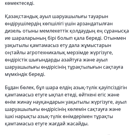
көмектеседі.
Қазақстандық ауыл шаруашылығы тауарын
өндірушілердің көпшілігі үшін арзандатылған
дизель отыны мемлекеттік қолдаудың ең сұранысқа
ие шараларының бірі болып қала береді. Отынмен
уақытылы қамтамасыз ету дала жұмыстарын
оңтайлы агротехникалық мерзімде жүргізуге,
өндірістік шығындарды азайтуға және ауыл
шаруашылығы өндірісінің тұрақтылығын сақтауға
мүмкіндік береді.
Бұдан бөлек, бұл шара елдің азық-түлік қауіпсіздігін
қамтамасыз етуге ықпал етеді, өйткені егіс және
өнім жинау науқандарын уақытылы жүргізуге, ауыл
шаруашылығы өндірісінің көлемін сақтауға және
ішкі нарықты азық-түлік өнімдерімен тұрақты
қамтамасыз етуге жағдай жасайды.