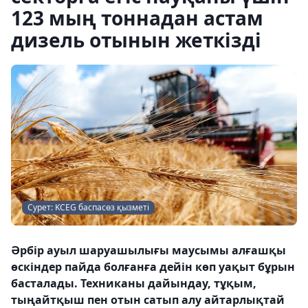
123 мың тоннадан астам
дизель отынын жеткізді
Сурет: KCEG баспасөз қызметі
Әрбір ауыл шаруашылығы маусымы алғашқы
өскіндер пайда болғанға дейін көп уақыт бұрын
басталады. Техниканы дайындау, тұқым,
тыңайтқыш пен отын сатып алу айтарлықтай