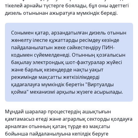
тікелей арнайы түстерге боялады, бұл оны әдеттегі
дизель отынынан ажыратуға мүмкіндік береді.
Сонымен қатар, арзандатылған дизель отынын
жөнелту ілеспе құжаттарды ресімдеу кезінде
пайдаланылатын жеке сәйкестендіру ПИН-
кодымен сүйемелденеді. Отынның қозғалысын
бақылау электрондық шот-фактуралар жүйесі
және барлық кезеңдерде нақты уақыт
режимінде мақсатты жеткізілімдерді
қадағалауға мүмкіндік беретін "Виртуалды
қойма" механизмі арқылы жүзеге асырылады.
Мұндай шаралар процестердің ашықтығын
қамтамасыз етеді және аграрлық секторды қолдауға
арналған отынның қатаң түрде өз мақсаты
бойынша пайдаланылуына кепілдік беруге