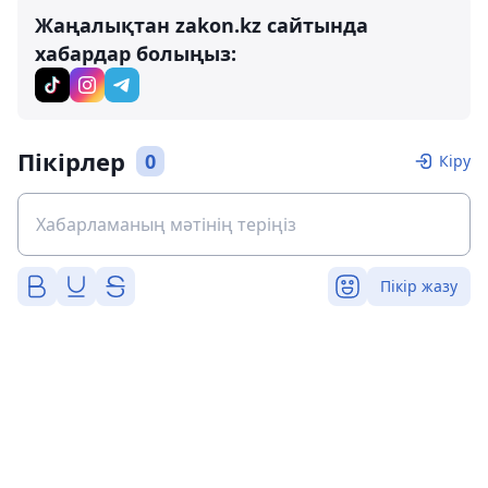
Жаңалықтан zakon.kz сайтында
хабардар болыңыз:
Пікірлер
0
Кіру
Пікір жазу