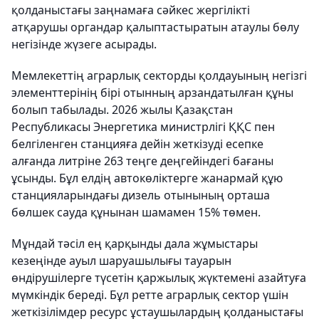
қолданыстағы заңнамаға сәйкес жергілікті
атқарушы органдар қалыптастыратын атаулы бөлу
негізінде жүзеге асырады.
Мемлекеттің аграрлық секторды қолдауының негізгі
элементтерінің бірі отынның арзандатылған құны
болып табылады. 2026 жылы Қазақстан
Республикасы Энергетика министрлігі ҚҚС пен
белгіленген станцияға дейін жеткізуді есепке
алғанда литріне 263 теңге деңгейіндегі бағаны
ұсынды. Бұл елдің автокөліктерге жанармай құю
станцияларындағы дизель отынының орташа
бөлшек сауда құнынан шамамен 15% төмен.
Мұндай тәсіл ең қарқынды дала жұмыстары
кезеңінде ауыл шаруашылығы тауарын
өндірушілерге түсетін қаржылық жүктемені азайтуға
мүмкіндік береді. Бұл ретте аграрлық сектор үшін
жеткізілімдер ресурс ұстаушылардың қолданыстағы