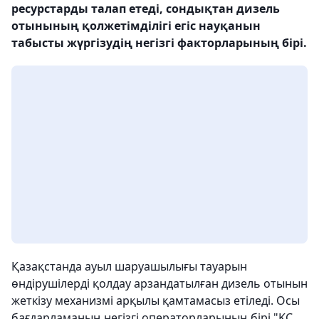
ресурстарды талап етеді, сондықтан дизель
отынының қолжетімділігі егіс науқанын
табысты жүргізудің негізгі факторларының бірі.
Қазақстанда ауыл шаруашылығы тауарын
өндірушілерді қолдау арзандатылған дизель отынын
жеткізу механизмі арқылы қамтамасыз етіледі. Осы
бағдарламаның негізгі операторларының бірі "KC