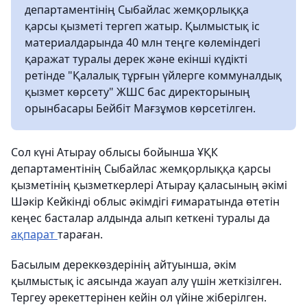
департаментінің Сыбайлас жемқорлыққа
қарсы қызметі тергеп жатыр. Қылмыстық іс
материалдарында 40 млн теңге көлеміндегі
қаражат туралы дерек және екінші күдікті
ретінде "Қалалық тұрғын үйлерге коммуналдық
қызмет көрсету" ЖШС бас директорының
орынбасары Бейбіт Мағзұмов көрсетілген.
Сол күні Атырау облысы бойынша ҰҚК
департаментінің Сыбайлас жемқорлыққа қарсы
қызметінің қызметкерлері Атырау қаласының әкімі
Шәкір Кейкінді облыс әкімдігі ғимаратында өтетін
кеңес басталар алдында алып кеткені туралы да
ақпарат
тараған.
Басылым дереккөздерінің айтуынша, әкім
қылмыстық іс аясында жауап алу үшін жеткізілген.
Тергеу әрекеттерінен кейін ол үйіне жіберілген.