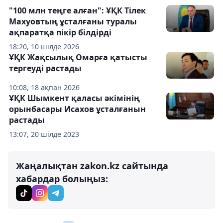
"100 млн теңге алған": ҰҚК Тілек
Махуовтың ұсталғаны туралы
ақпаратқа пікір білдірді
18:20, 10 шілде 2026
ҰҚК Жақсылық Омарға қатысты
тергеуді растады
10:08, 18 ақпан 2026
ҰҚК Шымкент қаласы әкімінің
орынбасары Исахов ұсталғанын
растады
13:07, 20 шілде 2023
Жаңалықтан zakon.kz сайтында
хабардар болыңыз: