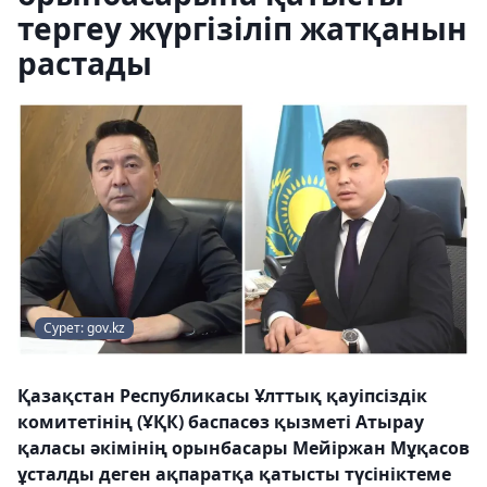
тергеу жүргізіліп жатқанын
растады
Сурет: gov.kz
Қазақстан Республикасы Ұлттық қауіпсіздік
комитетінің (ҰҚК) баспасөз қызметі Атырау
қаласы әкімінің орынбасары Мейіржан Мұқасов
ұсталды деген ақпаратқа қатысты түсініктеме