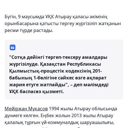
Бүгін, 9 маусымда ҰҚК Атырау қаласы әкімінің
орынбасарына қатысты тергеу жүргізіліп жатқанын
ресми түрде растады.
"Сотқа дейінгі тергеп-тексеру амалдары
жүргізілуде. Қазақстан Республикасы
Қылмыстық-процестік кодексінің 201-
бабының 1-бөлігіне сәйкес өзге ақпарат
жария етуге жатпайды", – деп мәлімдеді
ҰҚК баспасөз қызметі.
Мейіржан Мұқасов
1994 жылы Атырау облысында
дүниеге келген. Еңбек жолын 2013 жылы Атырау
қалалық тұрғын үй-коммуналдық шаруашылығы,