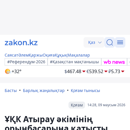
Қаз
Саясат
Әлем
Қаржы
Оқиға
Құқық
Мақалалар
#Референдум-2026
#Қазақстан мақтанышы
+32°
$
467.48
€
539.52
₽
5.73
Басты
Барлық жаңалықтар
Қоғам тынысы
Қоғам
14:28, 09 маусым 2026
ҰҚК Атырау әкімінің
орынбасарына қатысты