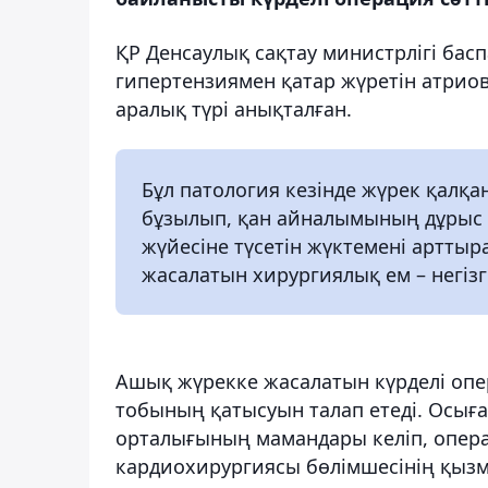
ҚР Денсаулық сақтау министрлігі бас
гипертензиямен қатар жүретін атриов
аралық түрі анықталған.
Бұл патология кезінде жүрек қал
бұзылып, қан айналымының дұрыс ж
жүйесіне түсетін жүктемені арттыр
жасалатын хирургиялық ем – негізг
Ашық жүрекке жасалатын күрделі оп
тобының қатысуын талап етеді. Осығ
орталығының мамандары келіп, опер
кардиохирургиясы бөлімшесінің қызме