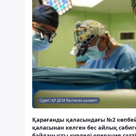
Сурет: ҚР ДСМ баспасөз қызметі
Қарағанды қаласындағы №2 көпбей
қаласынан келген бес айлық сәбиге 
байланысты күрделі операция сәтті