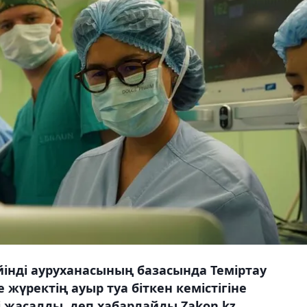
інді ауруханасының базасында Теміртау
жүректің ауыр туа біткен кемістігіне
 жасалды, деп хабарлайды Zakon.kz.