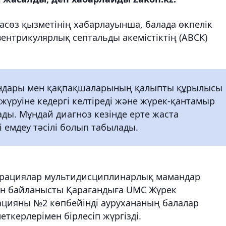
пасөз қызметінің хабарлауынша, балада өкпелік
ентрикулярлық септальды акемістіктің (АВСК)
қандары мен қақпақшаларының қалыпты құрылысы
үруіне кедергі келтіреді және жүрек-қантамыр
ады. Мұндай диагноз кезінде ерте жаста
і емдеу тәсілі болып табылады.
ерациялар мультидисциплинарлық мамандар
ан байланысты Қарағандыға UMC Жүрек
ацияны №2 көпбейінді аурухананың балалар
ткерлерімен бірлесіп жүргізді.