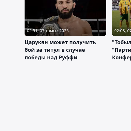
02:51, 07 тамыз 2026
02:08, 
Царукян может получить
"Тобыл
бой за титул в случае
"Парти
победы над Руффи
Конфе