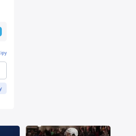
Кіру
у