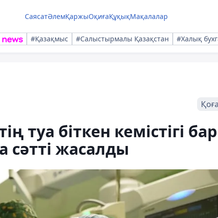
Саясат
Әлем
Қаржы
Оқиға
Құқық
Мақалалар
#Қазақмыс
#Салыстырмалы Қазақстан
#Халық бухг
Қоғ
ң туа біткен кемістігі бар
а сәтті жасалды