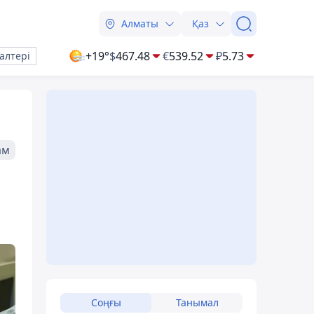
Алматы
Қаз
+19°
$
467.48
€
539.52
₽
5.73
алтері
ам
Соңғы
Танымал