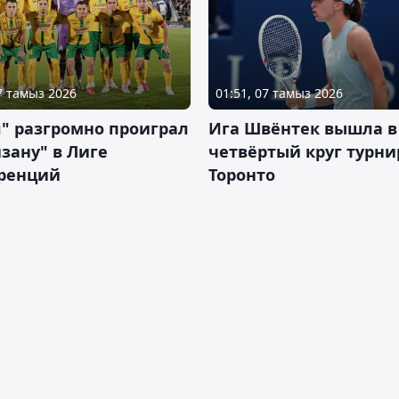
07 тамыз 2026
01:51, 07 тамыз 2026
" разгромно проиграл
Ига Швёнтек вышла в
зану" в Лиге
четвёртый круг турни
ренций
Торонто