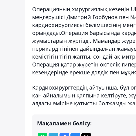
Операцияның хирургиялық кезеңін U
меңгерушісі Дмитрий Горбунов пен №
кардиохирургиясы бөлімшесінің меңг
орындады.Операция барысында кардиох
жұмыстарын жүргізді. Мамандар жүрек
перикард тінінен дайындалған жамау
кемістігін тігіп жапты, сондай-ақ мит
Операция қатар жүретін өкпелік гипер
кезеңдерінде ерекше дәлдік пен мұқия
Кардиохирургтердің айтуынша, бұл о
қан айналымын қалпына келтіруге, жү
алдағы өміріне қатысты болжамды жақ
Мақаламен бөлісу: