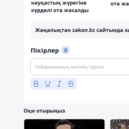
науқастың жүрегіне
ота ж
күрделі ота жасалды
Жаңалықтан zakon.kz сайтында х
Пікірлер
0
Оқи отырыңыз