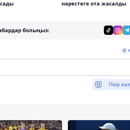
асады
нәрестеге ота жасалды
абардар болыңыз:
Пікір жаз