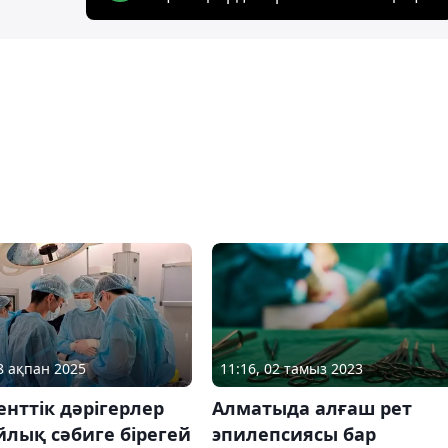
18 ақпан 2025
11:16, 02 тамыз 2023
нттік дәрігерлер
Алматыда алғаш рет
йлық сәбиге бірегей
эпилепсиясы бар