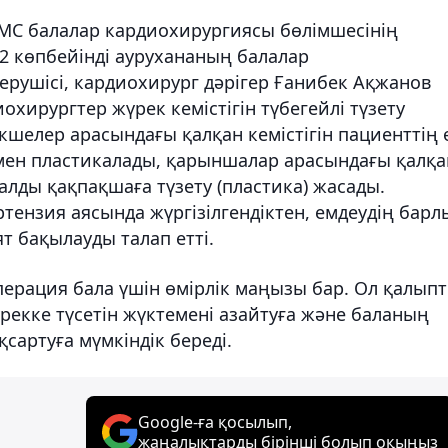
MC балалар кардиохирургиясы бөлімшесінің
2 көпбейінді аурухананың балалар
ерушісі, кардиохирург дәрігер Ғанибек Ақжанов
ирургтер жүрек кемістігін түбегейлі түзету
шелер арасындағы қалқан кемістігін пациенттің 
мен пластикалады, қарыншалар арасындағы қалқа
ралды қақпақшаға түзету (пластика) жасады.
тензия аясында жүргізілгендіктен, емдеудің барл
т бақылауды талап етті.
перация бала үшін өмірлік маңызы бар. Ол қалып
рекке түсетін жүктемені азайтуға және баланың
сартуға мүмкіндік береді.
Google-ға қосылып,
жаңалықтарды бірінші болып оқыңыз