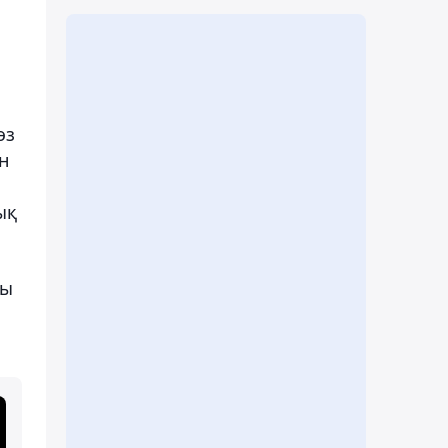
өз
н
ық
ты