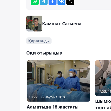
Камшат Сатиева
Қарағанды
Оқи отырыңыз
17:53, 
18:22, 06 наурыз 2026
Шымке
Алматыда 18 жастағы
төрт а