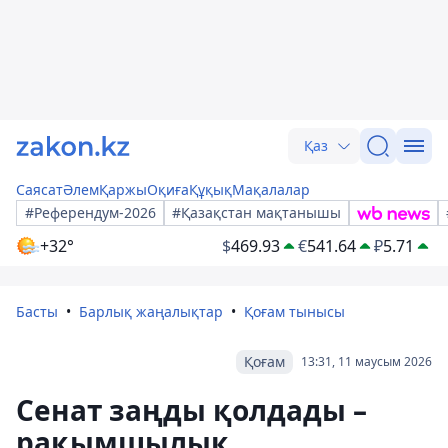
Қаз
Саясат
Әлем
Қаржы
Оқиға
Құқық
Мақалалар
#Референдум-2026
#Қазақстан мақтанышы
+32°
$
469.93
€
541.64
₽
5.71
Басты
Барлық жаңалықтар
Қоғам тынысы
Қоғам
13:31, 11 маусым 2026
Сенат заңды қолдады –
рақымшылық