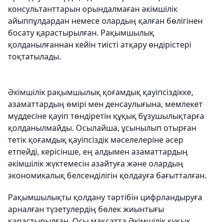
консультанттарын орындалмаған әкімшілік
айыппұлдардан немесе олардың қалған бөлігінен
босату қарастырылған. Рақымшылық
қолданылғаннан кейін тиісті атқару өндірістері
тоқтатылады.
Әкімшілік рақымшылық қоғамдық қауіпсіздікке,
азаматтардың өмірі мен денсаулығына, мемлекет
мүддесіне қауіп төндіретін құқық бұзушылықтарға
қолданылмайды. Осылайша, ұсынылып отырған
тетік қоғамдық қауіпсіздік мәселелеріне әсер
етпейді, керісінше, ең алдымен азаматтардың
әкімшілік жүктемесін азайтуға және олардың
экономикалық белсенділігін қолдауға бағытталған.
Рақымшылықты қолдану тәртібін цифрландыруға
арналған түзетулердің бөлек жиынтығы
қарастырылған. Осы мақсатта Әкімшілік құқық