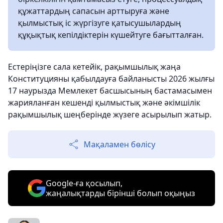
құжаттардың сапасын арттыруға және
қылмыстық іс жүргізуге қатысушылардың
құқықтық кепілдіктерін күшейтуге бағытталған.
Естеріңізге сала кетейік, рақымшылық жаңа
Конституцияны қабылдауға байланысты 2026 жылғы
17 наурызда Мемлекет басшысының бастамасымен
жарияланған кешенді қылмыстық және әкімшілік
рақымшылық шеңберінде жүзеге асырылып жатыр.
Мақаламен бөлісу
Google-ға қосылып,
жаңалықтарды бірінші болып оқыңыз