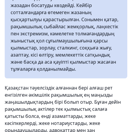
жазадан босатуды көздейді. Кейбір
сотталғандарға өтемеген жазаның
қысқартылуы қарастырылған. Сонымен қатар,
рақымшылық сыбайлас жемқорлық, лаңкестік
пен экстремизм, кәмелетке толмағандардың
жыныстық қол сұғылмаушылығына қарсы
қылмыстар, зорлау, сталкинг, соққыға жығу,
азаптау, кісі өлтіру, мемлекеттік сатқындық
және басқа да аса қауіпті қылмыстар жасаған
тұлғаларға қолданылмайды.
Қазақстан тәуелсіздік алғаннан бері алғаш рет
енгізілген әкімшілік рақымшылық ең маңызды
жаңашылдықтардың бірі болып отыр. Бұған дейін
рақымшылық актілер тек қылмыстық салаға
қатысты болса, енді азаматтарды, жеке
кәсіпкерлерді, жеке нотариустарды, жеке
орындаушыларды, адвокаттар мен заң