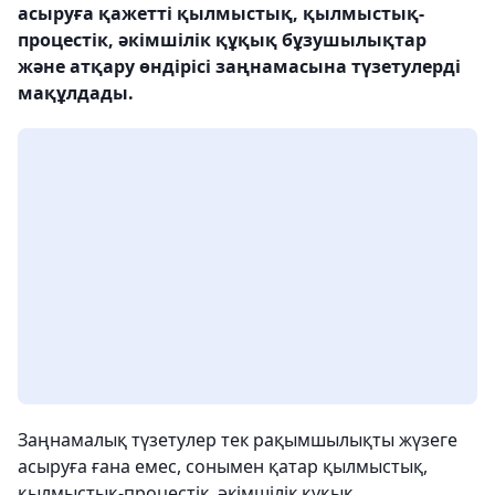
асыруға қажетті қылмыстық, қылмыстық-
процестік, әкімшілік құқық бұзушылықтар
және атқару өндірісі заңнамасына түзетулерді
мақұлдады.
Заңнамалық түзетулер тек рақымшылықты жүзеге
асыруға ғана емес, сонымен қатар қылмыстық,
қылмыстық-процестік, әкімшілік құқық