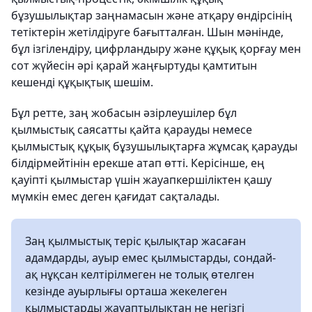
бұзушылықтар заңнамасын және атқару өндірсінің
тетіктерін жетілдіруге бағытталған. Шын мәнінде,
бұл ізгілендіру, цифрландыру және құқық қорғау мен
сот жүйесін әрі қарай жаңғыртуды қамтитын
кешенді құқықтық шешім.
Бұл ретте, заң жобасын әзірлеушілер бұл
қылмыстық саясатты қайта қарауды немесе
қылмыстық құқық бұзушылықтарға жұмсақ қарауды
білдірмейтінін ерекше атап өтті. Керісінше, ең
қауіпті қылмыстар үшін жауапкершіліктен қашу
мүмкін емес деген қағидат сақталады.
Заң қылмыстық теріс қылықтар жасаған
адамдарды, ауыр емес қылмыстарды, сондай-
ақ нұқсан келтірілмеген не толық өтелген
кезінде ауырлығы орташа жекелеген
қылмыстарды жауаптылықтан не негізгі