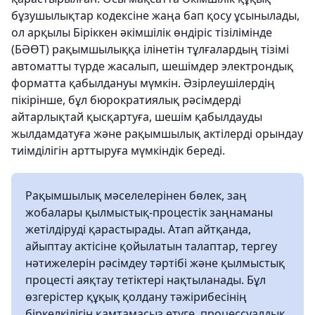
бұзушылықтар кодексіне жаңа бап қосу ұсынылады,
ол арқылы Біріккен әкімшілік өндіріс тізілімінде
(БӘӨТ) рақымшылыққа ілінетін тұлғалардың тізімі
автоматты түрде жасалып, шешімдер электрондық
форматта қабылдануы мүмкін. Әзірлеушілердің
пікірінше, бұл бюрократиялық рәсімдерді
айтарлықтай қысқартуға, шешім қабылдауды
жылдамдатуға және рақымшылық актілерді орындау
тиімділігін арттыруға мүмкіндік береді.
Рақымшылық мәселелерінен бөлек, заң
жобалары қылмыстық-процестік заңнаманы
жетілдіруді қарастырады. Атап айтқанда,
айыптау актісіне қойылатын талаптар, тергеу
нәтижелерін рәсімдеу тәртібі және қылмыстық
процесті аяқтау тетіктері нақтыланады. Бұл
өзгерістер құқық қолдану тәжірибесінің
біркелкілігін қамтамасыз етуге, процессуалдық