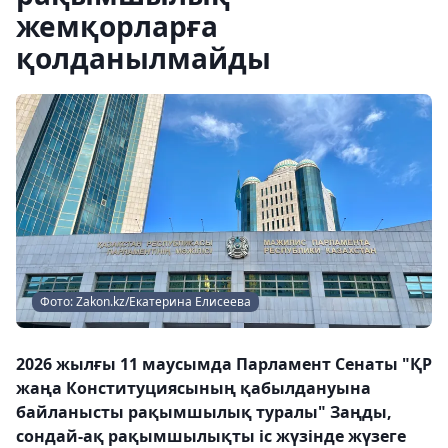
жемқорларға
қолданылмайды
Фото: Zakon.kz/Екатерина Елисеева
2026 жылғы 11 маусымда Парламент Сенаты "ҚР
жаңа Конституциясының қабылдануына
байланысты рақымшылық туралы" Заңды,
сондай-ақ рақымшылықты іс жүзінде жүзеге