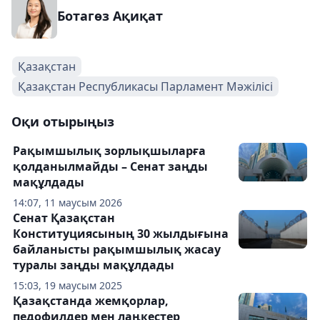
Ботагөз Ақиқат
Қазақстан
Қазақстан Республикасы Парламент Мәжілісі
Оқи отырыңыз
Рақымшылық зорлықшыларға
қолданылмайды – Сенат заңды
мақұлдады
14:07, 11 маусым 2026
Сенат Қазақстан
Конституциясының 30 жылдығына
байланысты рақымшылық жасау
туралы заңды мақұлдады
15:03, 19 маусым 2025
Қазақстанда жемқорлар,
педофилдер мен лаңкестер