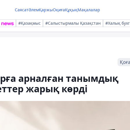
Саясат
Әлем
Қаржы
Оқиға
Құқық
Мақалалар
#Қазақмыс
#Салыстырмалы Қазақстан
#Халық бухг
Қоғ
арға арналған танымдық
ттер жарық көрді