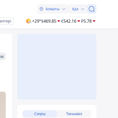
Алматы
Қаз
+29°
$
469.85
€
542.16
₽
5.78
алтері
ам
Соңғы
Танымал