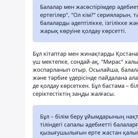
Балалар мен жасөспірімдер әдебие
ертегілер", "Ол кім?" серияларын, т
балаларды әдептілікке, ізгілікке 
жарық көруіне қолдау көрсетті.
Бұл кітаптар мен жинақтарды Қостан
үш мектепке, сондай-ақ, "Мирас" ха
жоспарланып отыр. Осылайша, балалар
және тәрбие үдерісінде пайдалана ала
де қолдау көрсеткен. Бұл бастама – б
серіктестіктің заңды жалғасы.
Бұл – білім беру ұйымдарының нақ
тіліндегі сапалы әдебиетті балалар
қызығушылығын ерте жастан қалып