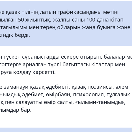
 қазақ тілінің латын графикасындағы мәтіні
нылған 50 жиынтық, жалпы саны 100 дана кітап
ң тағылымы мен терең ойларын жаңа буынға және
ндік берді.
 түскен сұраныстарды ескере отырып, балалар м
гогтерге арналған түрлі бағыттағы кітаптар мен
ға қолдау көрсетті.
заманауи қазақ әдебиеті, қазақ поэзиясы, әлем
нымдық әдебиет, өмірбаян, психология, тұлғалық
ық пен салауатты өмір салты, ғылыми-танымдық
лымдар бар.