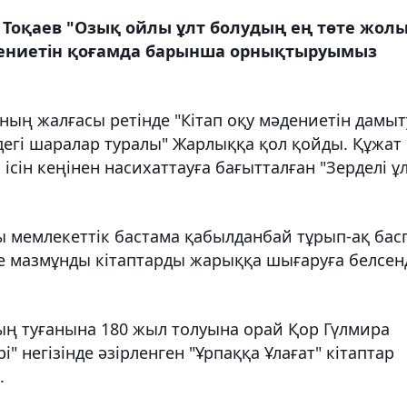
оқаев "Озық ойлы ұлт болудың ең төте жолы
әдениетін қоғамда барынша орнықтыруымыз
ың жалғасы ретінде "Кітап оқу мәдениетін дамыт
дегі шаралар туралы" Жарлыққа қол қойды. Құжат
 ісін кеңінен насихаттауға бағытталған "Зерделі ұл
ы мемлекеттік бастама қабылданбай тұрып-ақ бас
не мазмұнды кітаптарды жарыққа шығаруға белсен
ң туғанына 180 жыл толуына орай Қор Гүлмира
 негізінде әзірленген "Ұрпаққа Ұлағат" кітаптар
.