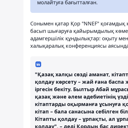
молайтуға бағытталған.
Сонымен қатар Қор "NNEF" қоғамдық 
басып шығаруға қайырымдылық көмек к
адамгершілік құндылықтар: оқыту мен
халықаралық конференциясы аясынд
"Қазақ халқы сөзді аманат, кітапт
қолдау көрсету – жай ғана басп
іргесін бекіту. Былтыр Абай мұра
қазақ және әлем әдебиетінің үзд
кітаптарды оқырманға ұсынуға қо
кітап – бала санасына себілген бі
Кітапты қолдау – ұрпақты, ал ұр
қолдау", – деді Қордың бас дире