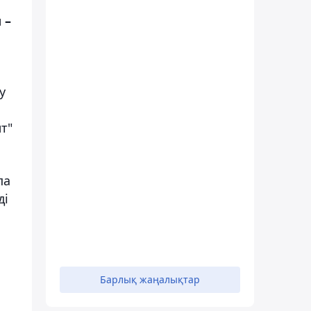
 –
у
т"
па
ді
Барлық жаңалықтар