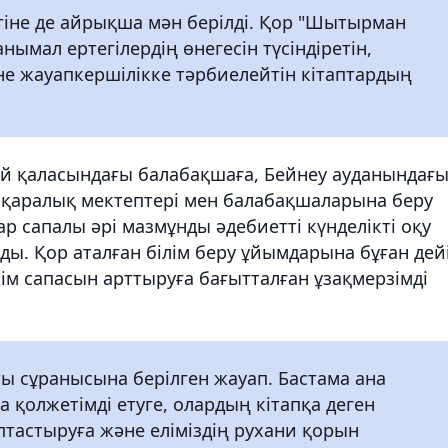
тіне де айрықша мән берілді. Қор "Шытырман
анымал ертегілердің өнегесін түсіндіретін,
және жауапкершілікке тәрбиелейтін кітаптардың
ай қаласындағы балабақшаға, Бейнеу ауданындағ
лықаралық мектептері мен балабақшаларына беру
 сапалы әрі мазмұнды әдебиетті күнделікті оқу
ды. Қор аталған білім беру ұйымдарына бұған дей
ілім сапасын арттыруға бағытталған ұзақмерзімді
ты сұранысына берілген жауап. Бастама ана
ға қолжетімді етуге, олардың кітапқа деген
тастыруға және еліміздің рухани қорын