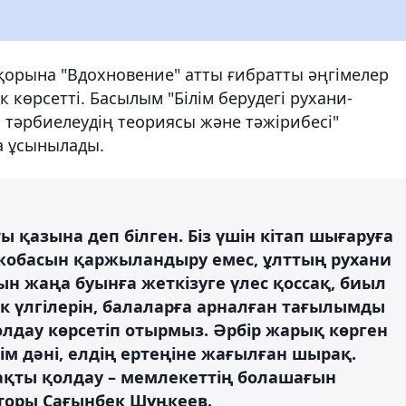
қорына "Вдохновение" атты ғибратты әңгімелер
өрсетті. Басылым "Білім берудегі рухани-
 тәрбиелеудің теориясы және тәжірибесі"
а ұсынылады.
ы қазына деп білген. Біз үшін кітап шығаруға
а жобасын қаржыландыру емес, ұлттың рухани
сын жаңа буынға жеткізуге үлес қоссақ, биыл
ік үлгілерін, балаларға арналған тағылымды
лдау көрсетіп отырмыз. Әрбір жарық көрген
лім дәні, елдің ертеңіне жағылған шырақ.
пақты қолдау – мемлекеттің болашағын
кторы Сағынбек Шүңкеев.