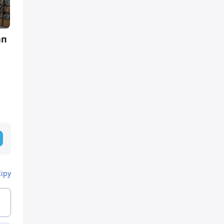
ап
Кіру