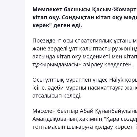
Мемлекет басшысы Қасым-Жомарт Т
кітап оқу. Сондықтан кітап оқу м
керек" деген еді.
Президент осы стратегиялық ұстанымн
және зерделі ұлт қалыптастыру жөнін
аясында кітап оқу мәдениеті мен кітап
тұжырымдамасын әзірлеу көзделген.
Осы ұлттық мұратпен үндес Halyk қор
ісіне, әдеби мұраны насихаттауға жә
атсалысып келеді.
Мәселен былтыр Абай Құнанбайұлыны
Амандықованың хакімнің "Қара сөздері"
топтамасын шығаруға қолдау көрсетті