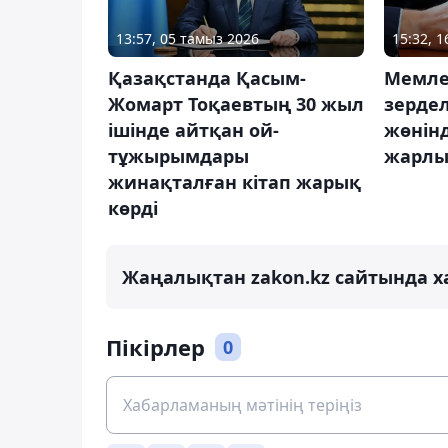
13:57, 05 тамыз 2026
15:32, 
Қазақстанда Қасым-
Мемле
Жомарт Тоқаевтың 30 жыл
зердел
ішінде айтқан ой-
жөнінд
тұжырымдары
жарлы
жинақталған кітап жарық
көрді
Жаңалықтан zakon.kz сайтында х
Пікірлер
0