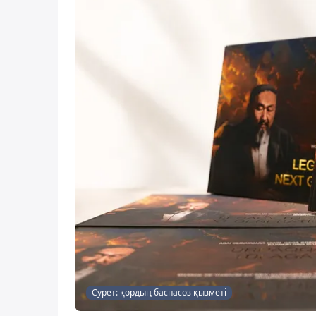
Сурет: қордың баспасөз қызметі