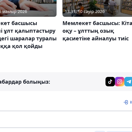
16 мамыр 2026
13:31, 10 сәуір 2026
кет басшысы
Мемлекет басшысы: Кіт
і ұлт қалыптастыру
оқу – ұлттың озық
егі шаралар туралы
қасиетіне айналуы тиіс
ққа қол қойды
абардар болыңыз: