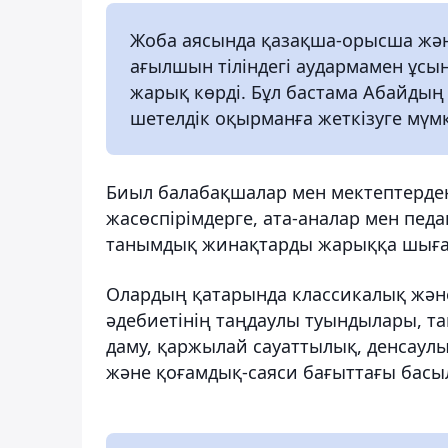
Жоба аясында қазақша-орысша және
ағылшын тіліндегі аудармамен ұсы
жарық көрді. Бұл бастама Абайды
шетелдік оқырманға жеткізуге мүмкі
Биыл балабақшалар мен мектептерден
жасөспірімдерге, ата-аналар мен педа
танымдық жинақтарды жарыққа шығару
Олардың қатарында классикалық және 
әдебиетінің таңдаулы туындылары, та
даму, қаржылай сауаттылық, денсаул
және қоғамдық-саяси бағыттағы басы