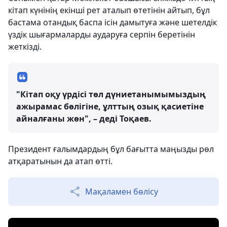
кітап күнінің екінші рет аталып өтетінін айтып, бұл
бастама отандық баспа ісін дамытуға және шетелдік
үздік шығармаларды аударуға серпін беретінін
жеткізді.
"Кітап оқу үрдісі төл дүниетанымымыздың
ажырамас бөлігіне, ұлттың озық қасиетіне
айналғаны жөн", – деді Тоқаев.
Президент ғалымдардың бұл бағытта маңызды рөл
атқаратынын да атап өтті.
Мақаламен бөлісу