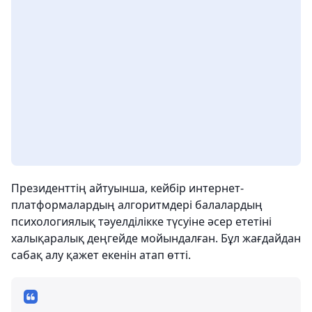
Президенттің айтуынша, кейбір интернет-
платформалардың алгоритмдері балалардың
психологиялық тәуелділікке түсуіне әсер ететіні
халықаралық деңгейде мойындалған. Бұл жағдайдан
сабақ алу қажет екенін атап өтті.