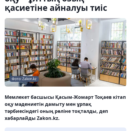
қасиетіне айналуы тиіс
Фото: Zakon.kz
Мемлекет басшысы Қасым-Жомарт Тоқаев кітап
оқу мәдениетін дамыту мен ұрпақ
тәрбиесіндегі оның рөліне тоқталды, деп
хабарлайды Zakon.kz.