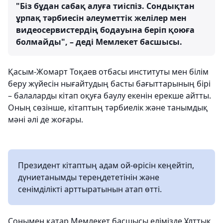
"Біз бұдан сабақ алуға тиіспіз. Сондықтан
ұрпақ тәрбиесін әлеуметтік желілер мен
видеосервистердің бодауына беріп қоюға
болмайды", – деді Мемлекет басшысы.
Қасым-Жомарт Тоқаев отбасы институты мен білім
беру жүйесін нығайтудың басты бағыттарының бірі
– балаларды кітап оқуға баулу екенін ерекше айтты.
Оның сөзінше, кітаптың тәрбиелік және танымдық
мәні әлі де жоғары.
Президент кітаптың адам ой-өрісін кеңейтіп,
дүниетанымды тереңдететінін және
сенімділікті арттыратынын атап өтті.
Сонымен қатар Мемлекет басшысы елімізде Ұлттық