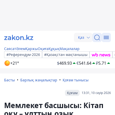
Қаз
Саясат
Әлем
Қаржы
Оқиға
Құқық
Мақалалар
#Референдум-2026
#Қазақстан мақтанышы
+21°
$
469.93
€
541.64
₽
5.71
Басты
Барлық жаңалықтар
Қоғам тынысы
Қоғам
13:31, 10 сәуір 2026
Мемлекет басшысы: Кітап
оқу – ұлттың озық