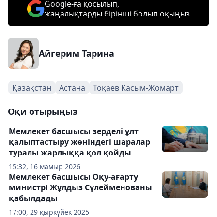
Google-ға қосылып,
жаңалықтарды бірінші болып оқыңыз
Айгерим Тарина
Қазақстан
Астана
Тоқаев Касым-Жомарт
Оқи отырыңыз
Мемлекет басшысы зерделі ұлт
қалыптастыру жөніндегі шаралар
туралы жарлыққа қол қойды
15:32, 16 мамыр 2026
Мемлекет басшысы Оқу-ағарту
министрі Жұлдыз Сүлейменованы
қабылдады
17:00, 29 қыркүйек 2025