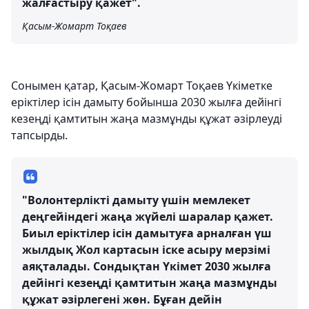
жалғастыру қажет".
Қасым-Жомарт Тоқаев
Сонымен қатар, Қасым-Жомарт Тоқаев Үкіметке
еріктілер ісін дамыту бойынша 2030 жылға дейінгі
кезеңді қамтитын жаңа мазмұнды құжат әзірлеуді
тапсырды.
"Волонтерлікті дамыту үшін мемлекет
деңгейіндегі жаңа жүйелі шаралар қажет.
Биыл еріктілер ісін дамытуға арналған үш
жылдық Жол картасын іске асыру мерзімі
аяқталады. Сондықтан Үкімет 2030 жылға
дейінгі кезеңді қамтитын жаңа мазмұнды
құжат әзірлегені жөн. Бұған дейін