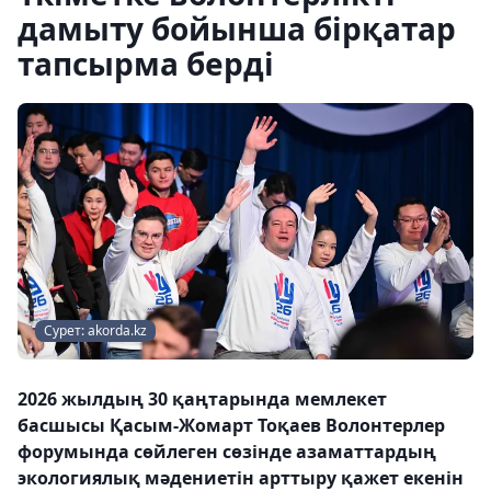
дамыту бойынша бірқатар
тапсырма берді
Сурет: akorda.kz
2026 жылдың 30 қаңтарында мемлекет
басшысы Қасым-Жомарт Тоқаев Волонтерлер
форумында сөйлеген сөзінде азаматтардың
экологиялық мәдениетін арттыру қажет екенін