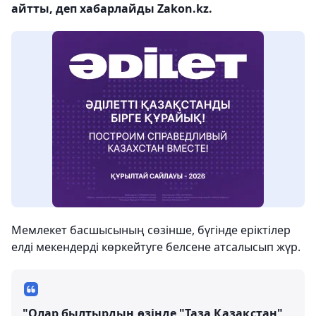
айтты, деп хабарлайды Zakon.kz.
Мемлекет басшысының сөзінше, бүгінде еріктілер
елді мекендерді көркейтуге белсене атсалысып жүр.
"Олар былтырдың өзінде "Таза Қазақстан"