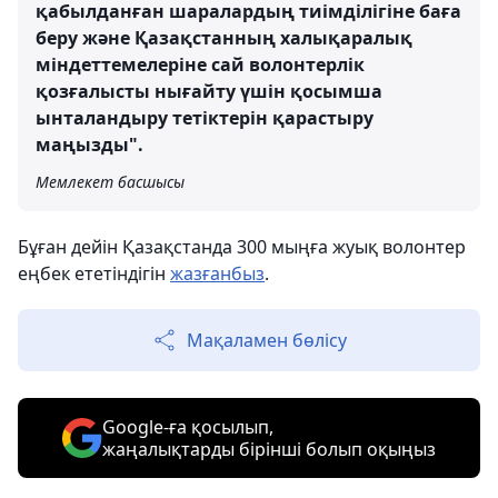
қабылданған шаралардың тиімділігіне баға
беру және Қазақстанның халықаралық
міндеттемелеріне сай волонтерлік
қозғалысты нығайту үшін қосымша
ынталандыру тетіктерін қарастыру
маңызды".
Мемлекет басшысы
Бұған дейін Қазақстанда 300 мыңға жуық волонтер
еңбек ететіндігін
жазғанбыз
.
Мақаламен бөлісу
Google-ға қосылып,
жаңалықтарды бірінші болып оқыңыз