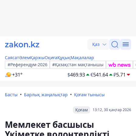
Қаз
Саясат
Әлем
Қаржы
Оқиға
Құқық
Мақалалар
#Референдум-2026
#Қазақстан мақтанышы
+31°
$
469.93
€
541.64
₽
5.71
Басты
Барлық жаңалықтар
Қоғам тынысы
Қоғам
13:12, 30 қаңтар 2026
Мемлекет басшысы
Үкіметке волонтерлікті