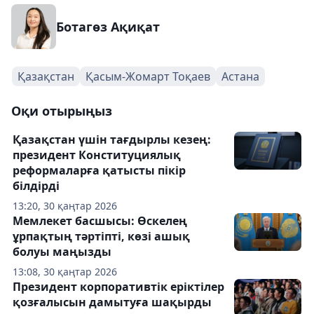
Ботагөз Ақиқат
Қазақстан
Қасым-Жомарт Тоқаев
Астана
Оқи отырыңыз
Қазақстан үшін тағдырлы кезең:
президент Конституциялық
реформаларға қатысты пікір
білдірді
13:20, 30 қаңтар 2026
Мемлекет басшысы: Өскелең
ұрпақтың тәртіпті, көзі ашық
болуы маңызды
13:08, 30 қаңтар 2026
Президент корпоративтік еріктілер
қозғалысын дамытуға шақырды