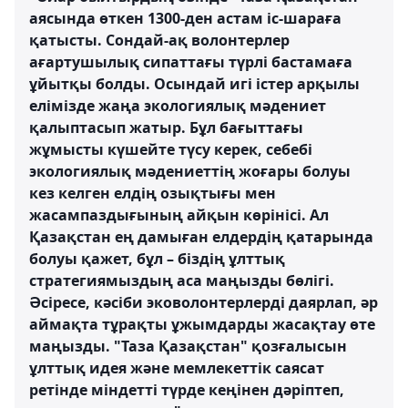
аясында өткен 1300-ден астам іс-шараға
қатысты. Сондай-ақ волонтерлер
ағартушылық сипаттағы түрлі бастамаға
ұйытқы болды. Осындай игі істер арқылы
елімізде жаңа экологиялық мәдениет
қалыптасып жатыр. Бұл бағыттағы
жұмысты күшейте түсу керек, себебі
экологиялық мәдениеттің жоғары болуы
кез келген елдің озықтығы мен
жасампаздығының айқын көрінісі. Ал
Қазақстан ең дамыған елдердің қатарында
болуы қажет, бұл – біздің ұлттық
стратегиямыздың аса маңызды бөлігі.
Әсіресе, кәсіби эковолонтерлерді даярлап, әр
аймақта тұрақты ұжымдарды жасақтау өте
маңызды. "Таза Қазақстан" қозғалысын
ұлттық идея және мемлекеттік саясат
ретінде міндетті түрде кеңінен дәріптеп,