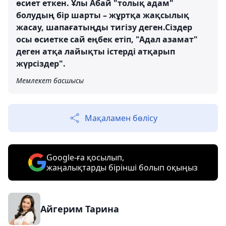
өсиет еткен. Ұлы Абай "толық адам"
болудың бір шарты – жұртқа жақсылық
жасау, шапағатыңды тигізу деген.Сіздер
осы өсиетке сай еңбек етіп, "Адал азамат"
деген атқа лайықты істерді атқарып
жүрсіздер".
Мемлекет басшысы
Мақаламен бөлісу
Google-ға қосылып,
жаңалықтарды бірінші болып оқыңыз
Айгерим Тарина