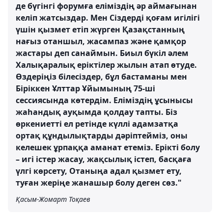
де бүгінгі форумға еліміздің әр аймағынан
келіп жатсыздар. Мен Сіздерді қоғам игілігі
үшін қызмет етіп жүрген Қазақстанның
нағыз отаншыл, жасампаз және қамқор
жастары деп санаймын. Биыл бүкіл әлем
Халықаралық еріктілер жылын атап өтуде.
Өздеріңіз білесіздер, бұл бастаманы мен
Біріккен Ұлттар Ұйымының 75-ші
сессиясында көтердім. Еліміздің ұсынысы
жаһандық ауқымда қолдау тапты. Біз
өркениетті ел ретінде күллі адамзатқа
ортақ құндылықтарды дәріптейміз, оны
келешек ұрпаққа аманат етеміз. Ерікті болу
– игі істер жасау, жақсылық істеп, басқаға
үлгі көрсету, Отаныңа адал қызмет ету,
туған жеріңе жанашыр болу деген сөз."
Қасым-Жомарт Тоқаев