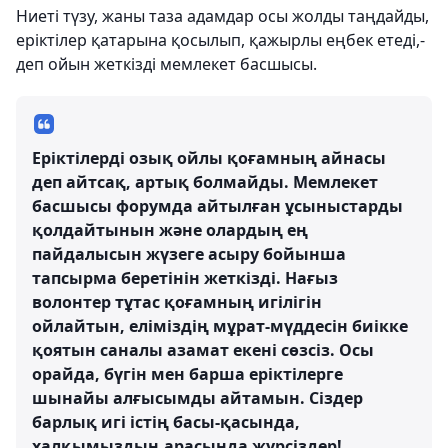
Ниеті түзу, жаны таза адамдар осы жолды таңдайды,
еріктілер қатарына қосылып, қажырлы еңбек етеді,-
деп ойын жеткізді мемлекет басшысы.
Еріктілерді озық ойлы қоғамның айнасы
деп айтсақ, артық болмайды. Мемлекет
басшысы форумда айтылған ұсыныстарды
қолдайтынын және олардың ең
пайдалысын жүзеге асыру бойынша
тапсырма беретінін жеткізді. Нағыз
волонтер тұтас қоғамның игілігін
ойлайтын, еліміздің мұрат-мүддесін биікке
қоятын саналы азамат екені сөзсіз. Осы
орайда, бүгін мен барша еріктілерге
шынайы алғысымды айтамын. Сіздер
барлық игі істің басы-қасында,
халқымыздың арасында жүрсіздер!