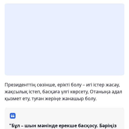
Президенттің сөзінше, ерікті болу – игі істер жасау,
жақсылық істеп, басқаға үлгі көрсету, Отаныңа адал
қызмет ету, туған жеріңе жанашыр болу.
"Бұл – шын мәнінде ерекше басқосу. Бәріңіз