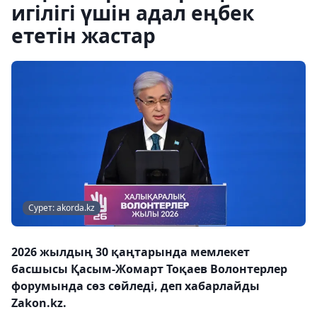
игілігі үшін адал еңбек
ететін жастар
Сурет: akorda.kz
2026 жылдың 30 қаңтарында мемлекет
басшысы Қасым-Жомарт Тоқаев Волонтерлер
форумында сөз сөйледі, деп хабарлайды
Zakon.kz.