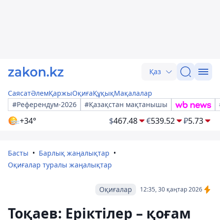
Қаз
Саясат
Әлем
Қаржы
Оқиға
Құқық
Мақалалар
#Референдум-2026
#Қазақстан мақтанышы
+34°
$
467.48
€
539.52
₽
5.73
Басты
Барлық жаңалықтар
Оқиғалар туралы жаңалықтар
Оқиғалар
12:35, 30 қаңтар 2026
Тоқаев: Еріктілер – қоғам