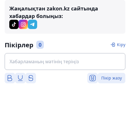
Жаңалықтан zakon.kz сайтында
хабардар болыңыз:
Пікірлер
0
Кіру
Пікір жазу