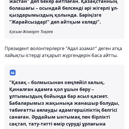
жастан" деп бекер айтпаған. Қазақстанның
болашағы – осындай белсенді әрі жігерлі ұл-
қыздарымыздың қолында. Бәріңізге
"Жарайсыздар!" деп айтқым келеді".
Қасым-Жомарт Тоқаев
Президент волонтерлерге "Адал азамат" деген атқа
лайықты істерді атқарып жүргендерін баса айтты.
"Қазақ – болмысынан кеңпейіл халық.
Қиналған адамға қол ұшын беру –
ұлтымыздың бойында бар асыл қасиет.
Бабаларымыз жақыныңа жанашыр болуды,
табиғатты аялауды адамгершіліктің белгісі
санаған. Әрдайым ынтымақ пен бірлікті
сақтап, тату-тәтті өмір сүруді ұрпағына