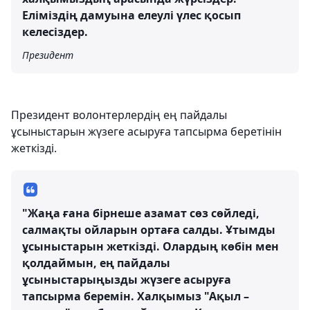
Еліміздің дамуына елеулі үлес қосып
келесіздер.
Президент
Президент волонтерлердің ең пайдалы
ұсыныстарын жүзеге асыруға тапсырма беретінін
жеткізді.
"Жаңа ғана бірнеше азамат сөз сөйледі,
салмақты ойларын ортаға салды. Ұтымды
ұсыныстарын жеткізді. Олардың көбін мен
қолдаймын, ең пайдалы
ұсыныстарыңызды жүзеге асыруға
тапсырма беремін. Халқымыз "Ақыл –