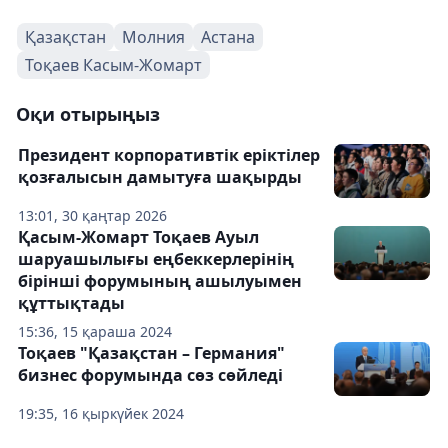
Қазақстан
Молния
Астана
Тоқаев Касым-Жомарт
Оқи отырыңыз
Президент корпоративтік еріктілер
қозғалысын дамытуға шақырды
13:01, 30 қаңтар 2026
Қасым-Жомарт Тоқаев Ауыл
шаруашылығы еңбеккерлерінің
бірінші форумының ашылуымен
құттықтады
15:36, 15 қараша 2024
Тоқаев "Қазақстан – Германия"
бизнес форумында сөз сөйледі
19:35, 16 қыркүйек 2024