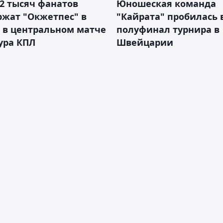
2 тысяч фанатов
Юношеская команда
ржат "Окжетпес" в
"Кайрата" пробилась 
 в центральном матче
полуфинал турнира в
тура КПЛ
Швейцарии