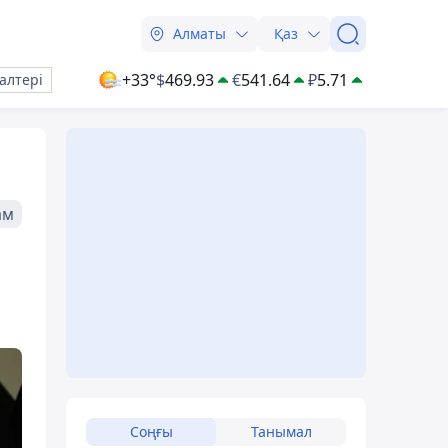
Алматы
Қаз
+33°
$
469.93
€
541.64
₽
5.71
алтері
ам
Соңғы
Танымал