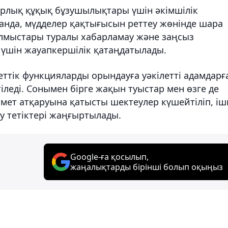
рлық құқық бұзушылықтары үшін әкімшілік
қанда, мүдделер қақтығысын реттеу жөнінде шара
лмыстары туралы хабарламау және заңсыз
 үшін жауапкершілік қатаңдатылады.
ттік функцияларды орындауға уәкілетті адамдарғ
тіледі. Сонымен бірге жақын туыстар мен өзге де
мет атқаруына қатысты шектеулер күшейтіліп, іш
 тетіктері жаңғыртылады.
Google-ға қосылып,
жаңалықтарды бірінші болып оқыңыз