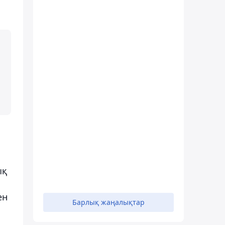
ық
ен
Барлық жаңалықтар