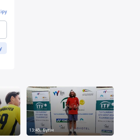
Кіру
у
13:45, Бүгін