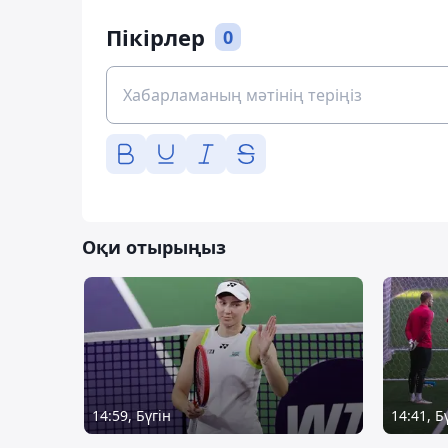
Пікірлер
0
Оқи отырыңыз
14:59, Бүгін
14:41, Б