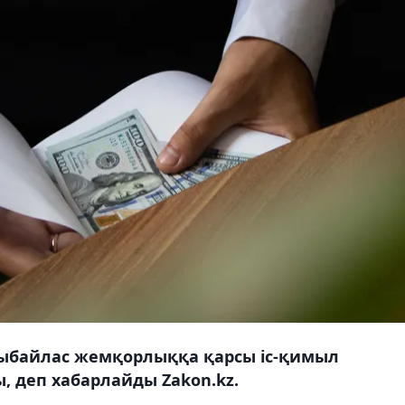
ыбайлас жемқорлыққа қарсы іс-қимыл
, деп хабарлайды Zakon.kz.