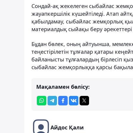
Сондай-ақ жекелеген сыбайлас жемқо
жауапкершілік күшейтіледі. Атап айт
қабылдамау, сыбайлас жемқорлық қы
материалдық сыйақы беру әрекеттері
Бұдан бөлек, оның айтуынша, мемлеке
теңестірілетін тұлғалар қатары кеңей
байланысты тұлғалардың бірлесіп қыз
сыбайлас жемқорлыққа қарсы бақылау
Мақаламен бөлісу:
Айдос Қали