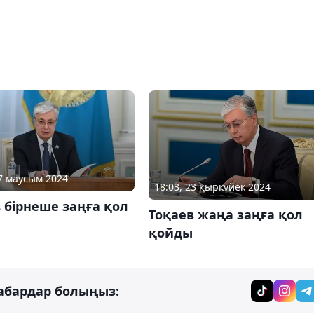
27 маусым 2024
18:03, 23 қыркүйек 2024
 бірнеше заңға қол
Тоқаев жаңа заңға қол
қойды
абардар болыңыз: