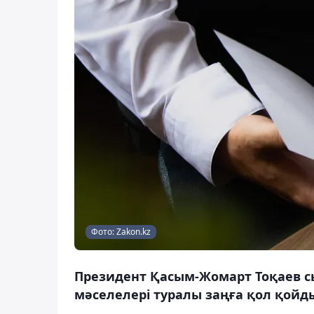
Фото: Zakon.kz
Президент Қасым-Жомарт Тоқаев с
мәселелері туралы заңға қол қойды