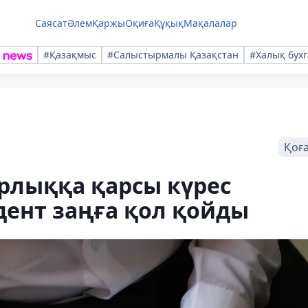
Саясат
Әлем
Қаржы
Оқиға
Құқық
Мақалалар
#Қазақмыс
#Салыстырмалы Қазақстан
#Халық бухг
Қоғ
рлыққа қарсы күрес
дент заңға қол қойды