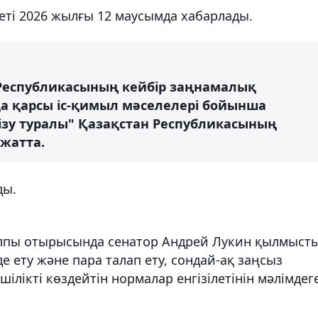
еті 2026 жылғы 12 маусымда хабарлады.
Республикасының кейбір заңнамалық
а қарсы іс-қимыл мәселелері бойынша
гізу туралы" Қазақстан Республикасының
ұжатта.
ды.
лпы отырысында сенатор Андрей Лукин қылмыст
де ету және пара талап ету, сондай-ақ заңсыз
ілікті көздейтін нормалар енгізілетінін мәлімдег