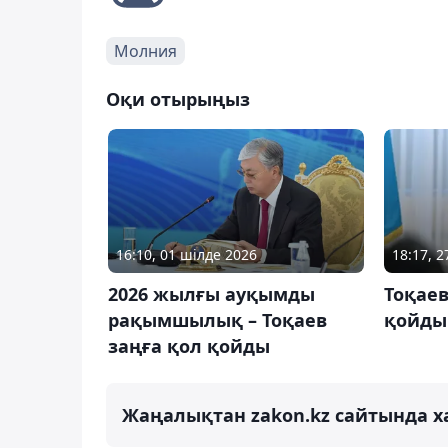
Молния
Оқи отырыңыз
16:10, 01 шілде 2026
18:17, 
2026 жылғы ауқымды
Тоқаев
рақымшылық – Тоқаев
қойды
заңға қол қойды
Жаңалықтан zakon.kz сайтында х