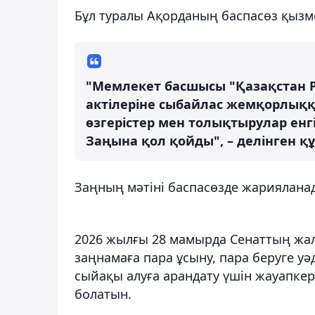
Бұл туралы Ақорданың баспасөз қызм
"Мемлекет басшысы "Қазақстан 
актілеріне сыбайлас жемқорлыққ
өзгерістер мен толықтырулар ен
Заңына қол қойды", – делінген қ
Заңның мәтіні баспасөзде жариялана
2026 жылғы 28 мамырда Сенаттың жа
заңнамаға пара ұсыну, пара беруге уә
сыйақы алуға арандату үшін жауапкерш
болатын.