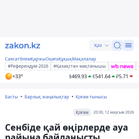
Қаз
Саясат
Әлем
Қаржы
Оқиға
Құқық
Мақалалар
#Референдум-2026
#Қазақстан мақтанышы
+33°
$
469.93
€
541.64
₽
5.71
Басты
Барлық жаңалықтар
Қоғам тынысы
Қоғам
20:30, 12 маусым 2026
Сенбіде қай өңірлерде ауа
райына байланысты