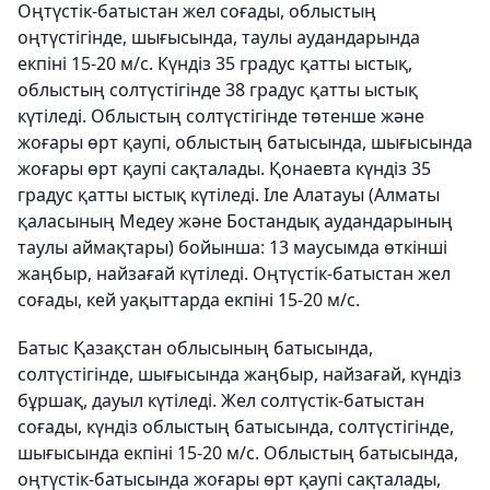
Оңтүстік-батыстан жел соғады, облыстың
оңтүстігінде, шығысында, таулы аудандарында
екпіні 15-20 м/с. Күндіз 35 градус қатты ыстық,
облыстың солтүстігінде 38 градус қатты ыстық
күтіледі. Облыстың солтүстігінде төтенше және
жоғары өрт қаупі, облыстың батысында, шығысында
жоғары өрт қаупі сақталады. Қонаевта күндіз 35
градус қатты ыстық күтіледі. Іле Алатауы (Алматы
қаласының Медеу және Бостандық аудандарының
таулы аймақтары) бойынша: 13 маусымда өткінші
жаңбыр, найзағай күтіледі. Оңтүстік-батыстан жел
соғады, кей уақыттарда екпіні 15-20 м/с.
Батыс Қазақстан облысының батысында,
солтүстігінде, шығысында жаңбыр, найзағай, күндіз
бұршақ, дауыл күтіледі. Жел солтүстік-батыстан
соғады, күндіз облыстың батысында, солтүстігінде,
шығысында екпіні 15-20 м/с. Облыстың батысында,
оңтүстік-батысында жоғары өрт қаупі сақталады,