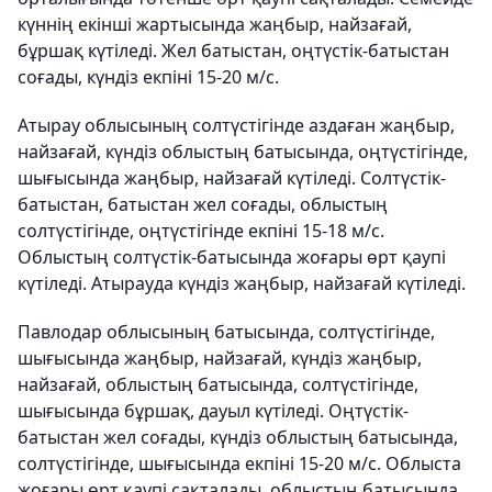
күннің екінші жартысында жаңбыр, найзағай,
бұршақ күтіледі. Жел батыстан, оңтүстік-батыстан
соғады, күндіз екпіні 15-20 м/с.
Атырау облысының солтүстігінде аздаған жаңбыр,
найзағай, күндіз облыстың батысында, оңтүстігінде,
шығысында жаңбыр, найзағай күтіледі. Солтүстік-
батыстан, батыстан жел соғады, облыстың
солтүстігінде, оңтүстігінде екпіні 15-18 м/с.
Облыстың солтүстік-батысында жоғары өрт қаупі
күтіледі. Атырауда күндіз жаңбыр, найзағай күтіледі.
Павлодар облысының батысында, солтүстігінде,
шығысында жаңбыр, найзағай, күндіз жаңбыр,
найзағай, облыстың батысында, солтүстігінде,
шығысында бұршақ, дауыл күтіледі. Оңтүстік-
батыстан жел соғады, күндіз облыстың батысында,
солтүстігінде, шығысында екпіні 15-20 м/с. Облыста
жоғары өрт қаупі сақталады, облыстың батысында,