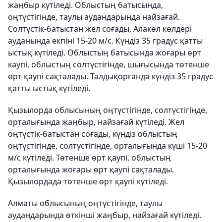
жаңбыр күтіледі. Облыстың батысында,
оңтүстігінде, таулы аудандарында найзағай.
Солтүстік-батыстан жел соғады, Алакөл көлдері
ауданында екпіні 15-20 м/с. Күндіз 35 градус қатты
ыстық күтіледі. Облыстың батысында жоғары өрт
каупі, облыстың солтүстігінде, шығысында төтенше
өрт қаупі сақталады. Талдықорғанда күндіз 35 градус
қатты ыстық күтіледі.
Қызылорда облысының оңтүстігінде, солтүстігінде,
орталығында жаңбыр, найзағай күтіледі. Жел
оңтүстік-батыстан соғады, күндіз облыстың
оңтүстігінде, солтүстігінде, орталығында күші 15-20
м/с күтіледі. Төтенше өрт қаупі, облыстың
орталығында жоғары өрт қаупі сақталады.
Қызылордада төтенше өрт қаупі күтіледі.
Алматы облысының оңтүстігінде, таулы
аудандарында өткінші жаңбыр, найзағай күтіледі.