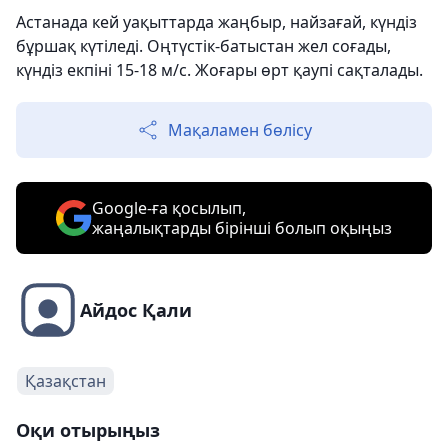
Астанада кей уақыттарда жаңбыр, найзағай, күндіз
бұршақ күтіледі. Оңтүстік-батыстан жел соғады,
күндіз екпіні 15-18 м/с. Жоғары өрт қаупі сақталады.
Мақаламен бөлісу
Google-ға қосылып,
жаңалықтарды бірінші болып оқыңыз
Айдос Қали
Қазақстан
Оқи отырыңыз