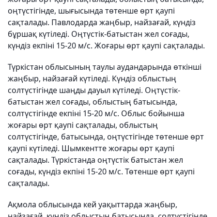
оңтүстігінде, шығысында төтенше өрт қаупі
сақталады. Павлодарда жаңбыр, найзағай, күндіз
бұршақ күтіледі. Оңтүстік-батыстан жел соғады,
күндіз екпіні 15-20 м/с. Жоғары өрт қаупі сақталады.
Түркістан облысының таулы аудандарында өткінші
жаңбыр, найзағай күтіледі. Күндіз облыстың
солтүстігінде шаңды дауыл күтіледі. Оңтүстік-
батыстан жел соғады, облыстың батысында,
солтүстігінде екпіні 15-20 м/с. Облыс бойынша
жоғары өрт қаупі сақталады, облыстың
солтүстігінде, батысында, оңтүстігінде төтенше өрт
қаупі күтіледі. Шымкентте жоғары өрт қаупі
сақталады. Түркістанда оңтүстік батыстан жел
соғады, күндіз екпіні 15-20 м/с. Төтенше өрт қаупі
сақталады.
Ақмола облысында кей уақыттарда жаңбыр,
найзағай, күндіз облыстың батысында, солтүстігінде,