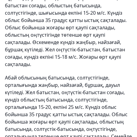
батыстан соғады, облыстың батысында,
солтүстігінде, шығысында екпіні 15-20 м/с. Күндіз
облыс бойынша 35 градус қатты ыстық сақталады.
Облыс бойынша жоғары өрт қаупі сақталады,
облыстың оңтүстігінде төтенше өрт қаупі
сақталады. Өскеменде күндіз жаңбыр, найзағай,
бұршақ күтіледі. Жел оңтүстік-батыстан, батыстан
соғады, күндіз екпіні 15-18 м/с. Жоғары өрт қаупі
сақталады.
Абай облысының батысында, солтүстігінде,
орталығында жаңбыр, найзағай, бұршақ, дауыл
күтіледі. Жел батыстан, оңтүстік-батыстан соғады,
күндіз облыстың батысында, солтүстігінде,
орталығында 15-20, екпіні 25 м/с. Күндіз облыс
бойынша 35 градус қатты ыстық сақталады. Облыс
бойынша жоғары өрт қаупі сақталады, облыстың
батысында, солтүстік-батысында, оңтүстігінде,
орталығында төтенше өрт қаупі сақталады. Семейде