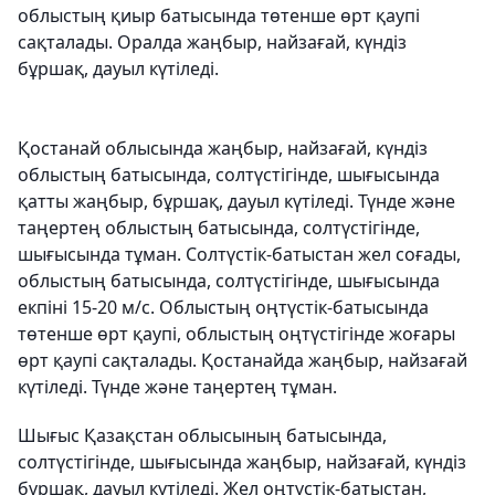
облыстың қиыр батысында төтенше өрт қаупі
сақталады. Оралда жаңбыр, найзағай, күндіз
бұршақ, дауыл күтіледі.
Қостанай облысында жаңбыр, найзағай, күндіз
облыстың батысында, солтүстігінде, шығысында
қатты жаңбыр, бұршақ, дауыл күтіледі. Түнде және
таңертең облыстың батысында, солтүстігінде,
шығысында тұман. Солтүстік-батыстан жел соғады,
облыстың батысында, солтүстігінде, шығысында
екпіні 15-20 м/с. Облыстың оңтүстік-батысында
төтенше өрт қаупі, облыстың оңтүстігінде жоғары
өрт қаупі сақталады. Қостанайда жаңбыр, найзағай
күтіледі. Түнде және таңертең тұман.
Шығыс Қазақстан облысының батысында,
солтүстігінде, шығысында жаңбыр, найзағай, күндіз
бұршақ, дауыл күтіледі. Жел оңтүстік-батыстан,