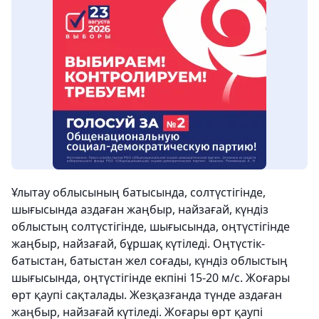
Ұлытау облысының батысында, солтүстігінде,
шығысында аздаған жаңбыр, найзағай, күндіз
облыстың солтүстігінде, шығысында, оңтүстігінде
жаңбыр, найзағай, бұршақ күтіледі. Оңтүстік-
батыстан, батыстан жел соғады, күндіз облыстың
шығысында, оңтүстігінде екпіні 15-20 м/с. Жоғары
өрт қаупі сақталады. Жезқазғанда түнде аздаған
жаңбыр, найзағай күтіледі. Жоғары өрт қаупі