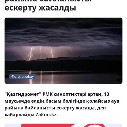
ескерту жасалды
Фото: pixabay
"Қазгидромет" РМК синоптиктері ертең, 13
маусымда елдің басым бөлігінде қолайсыз ауа
райына байланысты ескерту жасады, деп
хабарлайды Zakon.kz.