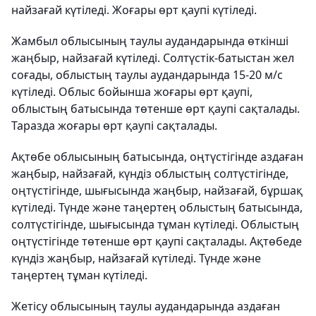
найзағай күтіледі. Жоғары өрт қаупі күтіледі.
Жамбыл облысының таулы аудандарында өткінші
жаңбыр, найзағай күтіледі. Солтүстік-батыстан жел
соғады, облыстың таулы аудандарында 15-20 м/с
күтіледі. Облыс бойынша жоғары өрт қаупі,
облыстың батысында төтенше өрт қаупі сақталады.
Таразда жоғары өрт қаупі сақталады.
Ақтөбе облысының батысында, оңтүстігінде аздаған
жаңбыр, найзағай, күндіз облыстың солтүстігінде,
оңтүстігінде, шығысында жаңбыр, найзағай, бұршақ
күтіледі. Түнде және таңертең облыстың батысында,
солтүстігінде, шығысында тұман күтіледі. Облыстың
оңтүстігінде төтенше өрт қаупі сақталады. Ақтөбеде
күндіз жаңбыр, найзағай күтіледі. Түнде және
таңертең тұман күтіледі.
Жетісу облысының таулы аудандарында аздаған