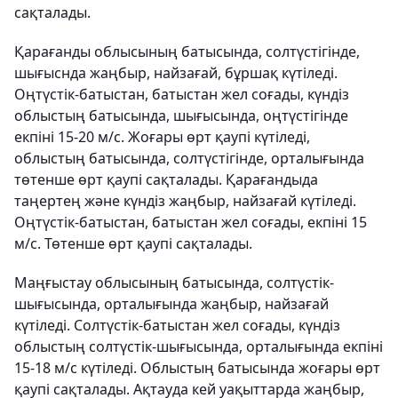
сақталады.
Қарағанды облысының батысында, солтүстігінде,
шығыснда жаңбыр, найзағай, бұршақ күтіледі.
Оңтүстік-батыстан, батыстан жел соғады, күндіз
облыстың батысында, шығысында, оңтүстігінде
екпіні 15-20 м/с. Жоғары өрт қаупі күтіледі,
облыстың батысында, солтүстігінде, орталығында
төтенше өрт қаупі сақталады. Қарағандыда
таңертең және күндіз жаңбыр, найзағай күтіледі.
Оңтүстік-батыстан, батыстан жел соғады, екпіні 15
м/с. Төтенше өрт қаупі сақталады.
Маңғыстау облысының батысында, солтүстік-
шығысында, орталығында жаңбыр, найзағай
күтіледі. Солтүстік-батыстан жел соғады, күндіз
облыстың солтүстік-шығысында, орталығында екпіні
15-18 м/с күтіледі. Облыстың батысында жоғары өрт
қаупі сақталады. Ақтауда кей уақыттарда жаңбыр,