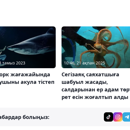
08 тамыз 2023
10:46, 21 ақпан 2025
орк жағажайында
Сегізаяқ саяхатшыға
ушыны акула тістеп
шабуыл жасады,
салдарынан ер адам төр
рет есін жоғалтып алды
абардар болыңыз: