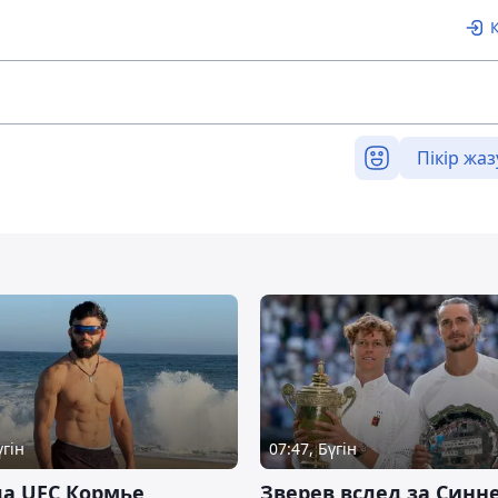
Пікір жаз
үгін
07:47, Бүгін
а UFC Кормье
Зверев вслед за Синн