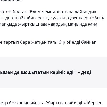
ңертең болған. Әлем чемпионатына дайындық
!" деген айғайды естіп, судағы жүзушілер тобына
астапқыда жыртқыш адамдардың маңында ғана
е тартып бара жатқан тағы бір әйелді байқап
ымен де шошытатын көрініс еді", – деді
етр болғанын айтты. Жыртқыш әйелді жіберген