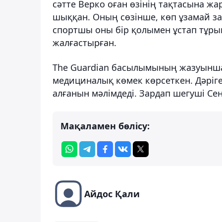
сәтте Верко оған өзінің тақтасына жа
шыққан. Оның сөзінше, көп ұзамай за
спортшы оны бір қолымен ұстап тұры
жалғастырған.
The Guardian басылымының жазуынша,
медициналық көмек көрсеткен. Дәріг
алғанын мәлімдеді. Зардап шегуші Сен
Мақаламен бөлісу:
Айдос Қали