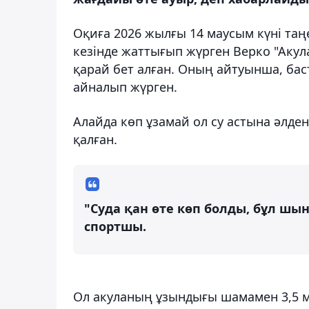
Оқиға 2026 жылғы 14 маусым күні та
кезінде жаттығып жүрген Верко "Акула
қарай бет алған. Оның айтуынша, б
айналып жүрген.
Алайда көп ұзамай ол су астына әлден
қалған.
"Суда қан өте көп болды, бұл шын
спортшы.
Ол акуланың ұзындығы шамамен 3,5 м