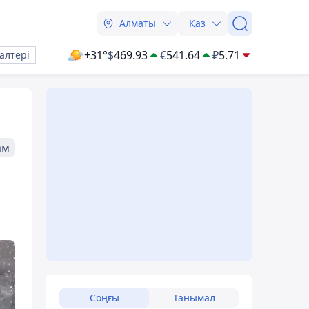
Алматы
Қаз
+31°
$
469.93
€
541.64
₽
5.71
алтері
ам
Соңғы
Танымал