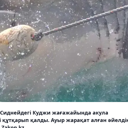
 Сиднейдегі Куджи жағажайында акула
 құтқарып қалды. Ауыр жарақат алған әйелді
Zakon.kz.