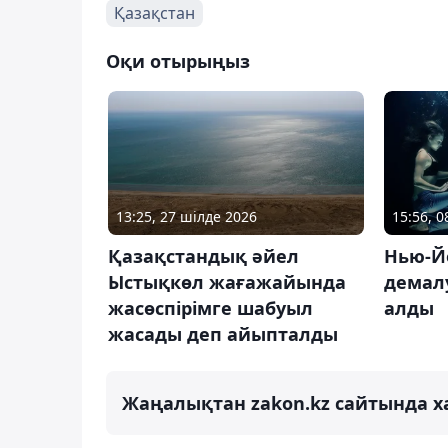
Қазақстан
Оқи отырыңыз
13:25, 27 шілде 2026
15:56, 
Қазақстандық әйел
Нью-Й
Ыстықкөл жағажайында
демал
жасөспірімге шабуыл
алды
жасады деп айыпталды
Жаңалықтан zakon.kz сайтында х