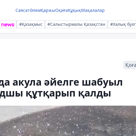
Саясат
Әлем
Қаржы
Оқиға
Құқық
Мақалалар
#Қазақмыс
#Салыстырмалы Қазақстан
#Халық бухг
Қоғ
а акула әйелге шабуыл
рдшы құтқарып қалды