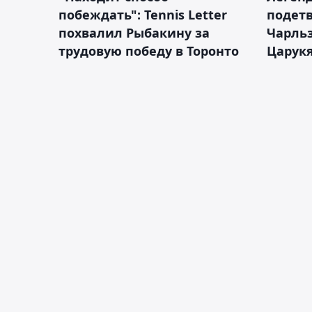
побеждать": Tennis Letter
подетв
похвалил Рыбакину за
Чарль
трудовую победу в Торонто
Царук