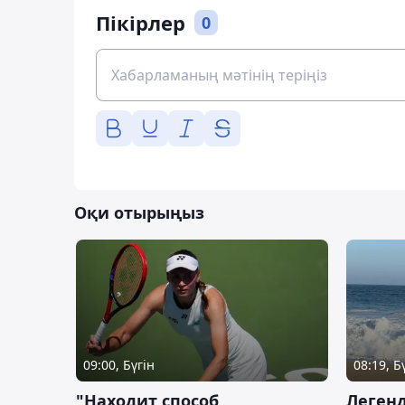
Пікірлер
0
Оқи отырыңыз
09:00, Бүгін
08:19, Б
"Находит способ
Легенд