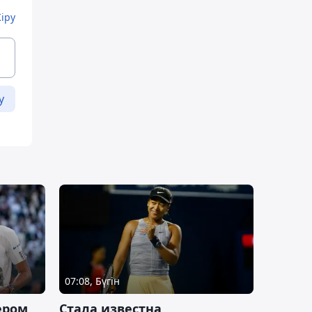
Кіру
у
07:08, Бүгін
ером
Cтала известна