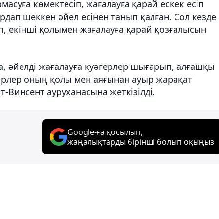
рмасуға көмектесіп, жағалауға қарай ескек есіп
рдап шеккен әйел есінен танып қалған. Сол кезде
п, екінші қолымен жағалауға қарай қозғалысын
 әйелді жағалауға куәгерлер шығарып, алғашқы
ерлер оның қолы мен аяғынан ауыр жарақат
т-Винсент ауруханасына жеткізілді.
Google-ға қосылып,
жаңалықтарды бірінші болып оқыңыз