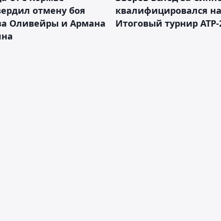
ердил отмену боя
квалифицировался н
за Оливейры и Армана
Итоговый турнир ATP-
яна