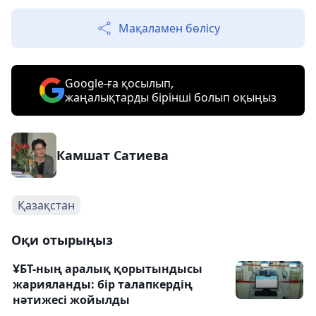
Мақаламен бөлісу
Google-ға қосылып,
жаңалықтарды бірінші болып оқыңыз
Камшат Сатиева
Қазақстан
Оқи отырыңыз
ҰБТ-ның аралық қорытындысы
жарияланды: бір талапкердің
нәтижесі жойылды