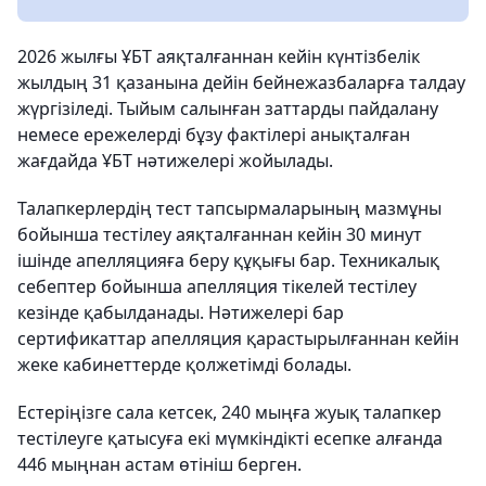
2026 жылғы ҰБТ аяқталғаннан кейін күнтізбелік
жылдың 31 қазанына дейін бейнежазбаларға талдау
жүргізіледі. Тыйым салынған заттарды пайдалану
немесе ережелерді бұзу фактілері анықталған
жағдайда ҰБТ нәтижелері жойылады.
Талапкерлердің тест тапсырмаларының мазмұны
бойынша тестілеу аяқталғаннан кейін 30 минут
ішінде апелляцияға беру құқығы бар. Техникалық
себептер бойынша апелляция тікелей тестілеу
кезінде қабылданады. Нәтижелері бар
сертификаттар апелляция қарастырылғаннан кейін
жеке кабинеттерде қолжетімді болады.
Естеріңізге сала кетсек, 240 мыңға жуық талапкер
тестілеуге қатысуға екі мүмкіндікті есепке алғанда
446 мыңнан астам өтініш берген.