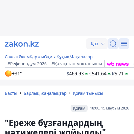
Қаз
Саясат
Әлем
Қаржы
Оқиға
Құқық
Мақалалар
#Референдум-2026
#Қазақстан мақтанышы
+31°
$
469.93
€
541.64
₽
5.71
Басты
Барлық жаңалықтар
Қоғам тынысы
Қоғам
18:00, 15 маусым 2026
"Ереже бұзғандардың
нәтижелері жойылды".