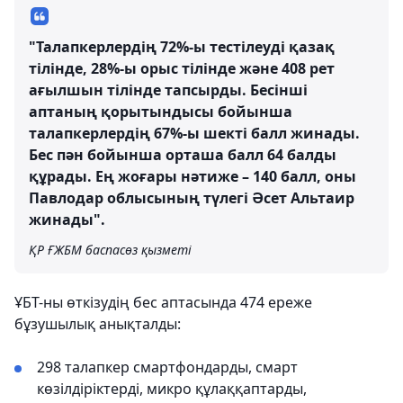
"Талапкерлердің 72%-ы тестілеуді қазақ
тілінде, 28%-ы орыс тілінде және 408 рет
ағылшын тілінде тапсырды. Бесінші
аптаның қорытындысы бойынша
талапкерлердің 67%-ы шекті балл жинады.
Бес пән бойынша орташа балл 64 балды
құрады. Ең жоғары нәтиже – 140 балл, оны
Павлодар облысының түлегі Әсет Альтаир
жинады".
ҚР ҒЖБМ баспасөз қызметі
ҰБТ-ны өткізудің бес аптасында 474 ереже
бұзушылық анықталды:
298 талапкер смартфондарды, смарт
көзілдіріктерді, микро құлаққаптарды,