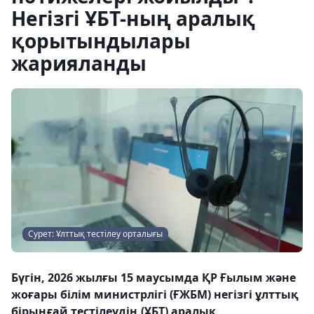
Негізгі ҰБТ-ның аралық
қорытындылары
жарияланды
Сурет: Ұлттық тестілеу орталығы
Бүгін, 2026 жылғы 15 маусымда ҚР Ғылым және
жоғары білім министрлігі (ҒЖБМ) негізгі ұлттық
бірыңғай тестілеудің (ҰБТ) аралық