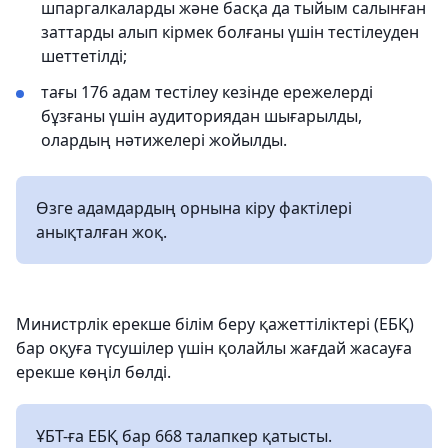
шпаргалкаларды және басқа да тыйым салынған
заттарды алып кірмек болғаны үшін тестілеуден
шеттетілді;
тағы 176 адам тестілеу кезінде ережелерді
бұзғаны үшін аудиториядан шығарылды,
олардың нәтижелері жойылды.
Өзге адамдардың орнына кіру фактілері
анықталған жоқ.
Министрлік ерекше білім беру қажеттіліктері (ЕБҚ)
бар оқуға түсушілер үшін қолайлы жағдай жасауға
ерекше көңіл бөлді.
ҰБТ-ға ЕБҚ бар 668 талапкер қатысты.