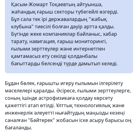
Қасым-Жомарт Тоқаевтың айтуынша,
жаһандық ғарыш секторы түбегейлі өзгерді.
Бұл сала тек ірі державалардың "жабық
клубына" тиесілі болған дәуір артта қалды.
Бүгінде жеке компаниялар байланыс, хабар
тарату, навигация, ғарыш мониторингі,
ғылыми зерттеулер және интернетпен
қамтамасыз ету секілді қолданбалы
бағыттарды белсенді түрде дамытып келеді.
Бұдан бөлек, ғарышты игеру ғылымын ілгерілету
мәселелері қаралды. Әсіресе, ғылыми зерттеулерге,
соның ішінде астрофизикаға қолдау көрсету
қажеттігі атап өтілді. Ұлттық технологиялық және
инженерлік әлеуетті нығайтудың маңызды кезеңі
саналған "Бәйтерек" жобасын іске асыру барысы оң
бағаланды.