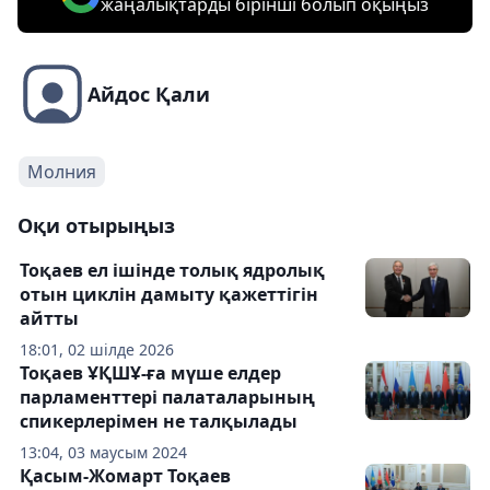
жаңалықтарды бірінші болып оқыңыз
Айдос Қали
Молния
Оқи отырыңыз
Тоқаев ел ішінде толық ядролық
отын циклін дамыту қажеттігін
айтты
18:01, 02 шілде 2026
Тоқаев ҰҚШҰ-ға мүше елдер
парламенттері палаталарының
спикерлерімен не талқылады
13:04, 03 маусым 2024
Қасым-Жомарт Тоқаев