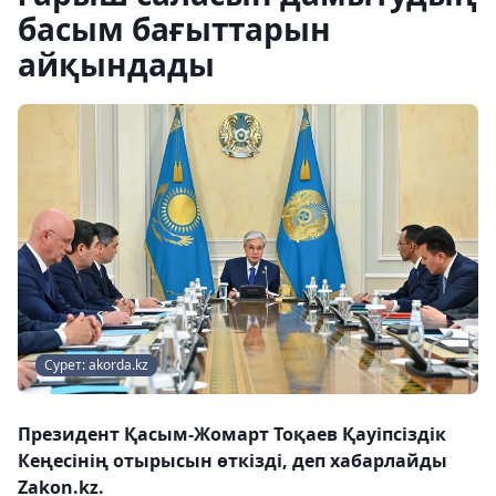
басым бағыттарын
айқындады
Сурет: akorda.kz
Президент Қасым-Жомарт Тоқаев Қауіпсіздік
Кеңесінің отырысын өткізді, деп хабарлайды
Zakon.kz.