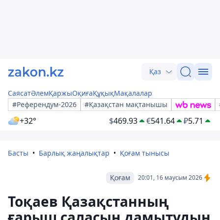
Қаз
Саясат
Әлем
Қаржы
Оқиға
Құқық
Мақалалар
#Референдум-2026
#Қазақстан мақтанышы
+32°
$
469.93
€
541.64
₽
5.71
Басты
Барлық жаңалықтар
Қоғам тынысы
Қоғам
20:01, 16 маусым 2026
Тоқаев Қазақстанның
ғарыш саласын дамытудың