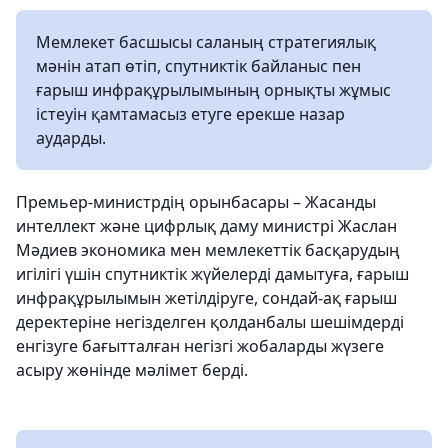
Мемлекет басшысы саланың стратегиялық
мәнін атап өтіп, спутниктік байланыс пен
ғарыш инфрақұрылымының орнықты жұмыс
істеуін қамтамасыз етуге ерекше назар
аударды.
Премьер-министрдің орынбасары – Жасанды
интеллект және цифрлық даму министрі Жаслан
Мәдиев экономика мен мемлекеттік басқарудың
игілігі үшін спутниктік жүйелерді дамытуға, ғарыш
инфрақұрылымын жетілдіруге, сондай-ақ ғарыш
деректеріне негізделген қолданбалы шешімдерді
енгізуге бағытталған негізгі жобаларды жүзеге
асыру жөнінде мәлімет берді.