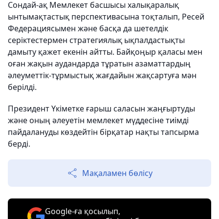
Сондай-ақ Мемлекет басшысы халықаралық
ынтымақтастық перспективасына тоқталып, Ресей
Федерациясымен және басқа да шетелдік
серіктестермен стратегиялық ықпалдастықты
дамыту қажет екенін айтты. Байқоңыр қаласы мен
оған жақын аудандарда тұратын азаматтардың
әлеуметтік-тұрмыстық жағдайын жақсартуға мән
берілді.
Президент Үкіметке ғарыш саласын жаңғыртуды
және оның әлеуетін мемлекет мүддесіне тиімді
пайдалануды көздейтін бірқатар нақты тапсырма
берді.
Мақаламен бөлісу
Google-ға қосылып,