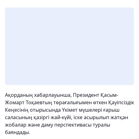
Ақорданың хабарлауынша, Президент Қасым-
Жомарт Тоқаевтың төрағалығымен өткен Қауіпсіздік
Кеңесінің отырысында Үкімет мүшелері ғарыш
саласының қазіргі жай-күйі, іске асырылып жатқан
жобалар және даму перспективасы туралы
баяндады.