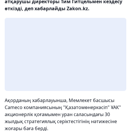
атқарушы директоры Тим Гитцельмен кездесу
өткізді, деп хабарлайды Zakon.kz.
Ақорданың хабарлауынша, Мемлекет басшысы
Cameco компаниясының "Қазатомөнеркәсіп" ҰАК"
акционерлік қоғамымен уран саласындағы 30
жылдық стратегиялық серіктестігінің нәтижесіне
жоғары баға берді.