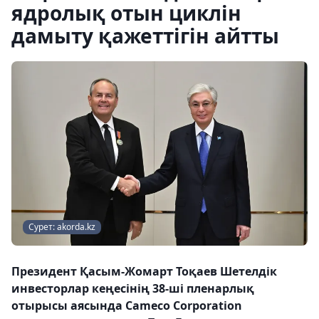
ядролық отын циклін
дамыту қажеттігін айтты
Сурет: akorda.kz
Президент Қасым-Жомарт Тоқаев Шетелдік
инвесторлар кеңесінің 38-ші пленарлық
отырысы аясында Cameco Corporation