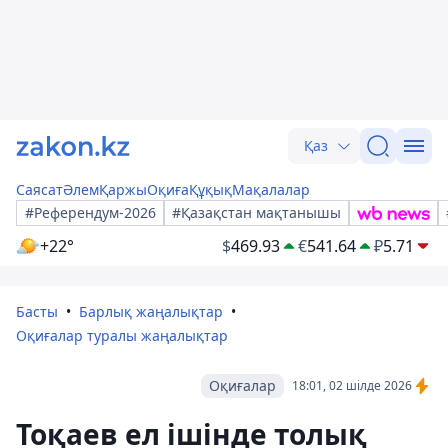
Қаз
Саясат
Әлем
Қаржы
Оқиға
Құқық
Мақалалар
#Референдум-2026
#Қазақстан мақтанышы
+22°
$
469.93
€
541.64
₽
5.71
Басты
Барлық жаңалықтар
Оқиғалар туралы жаңалықтар
Оқиғалар
18:01, 02 шілде 2026
Тоқаев ел ішінде толық