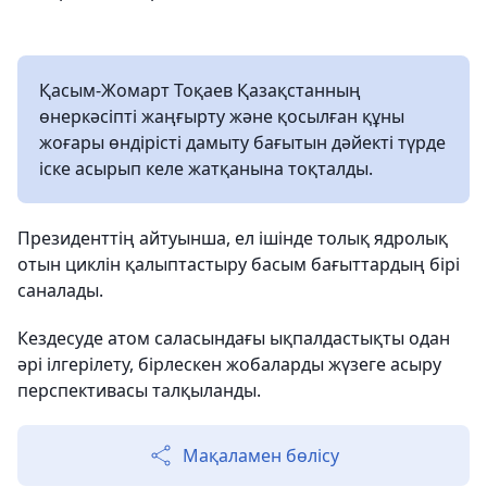
Қасым-Жомарт Тоқаев Қазақстанның
өнеркәсіпті жаңғырту және қосылған құны
жоғары өндірісті дамыту бағытын дәйекті түрде
іске асырып келе жатқанына тоқталды.
Президенттің айтуынша, ел ішінде толық ядролық
отын циклін қалыптастыру басым бағыттардың бірі
саналады.
Кездесуде атом саласындағы ықпалдастықты одан
әрі ілгерілету, бірлескен жобаларды жүзеге асыру
перспективасы талқыланды.
Мақаламен бөлісу