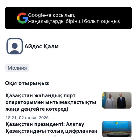
Google-ға қосылып,
жаңалықтарды бірінші болып оқыңыз
Айдос Қали
Молния
Оқи отырыңыз
Қазақстан жаһандық порт
операторымен ынтымақтастықты
жаңа деңгейге көтереді
18:21, 02 шілде 2026
Қазақстан президенті: Алатау
Қазақстандағы толық цифрланған