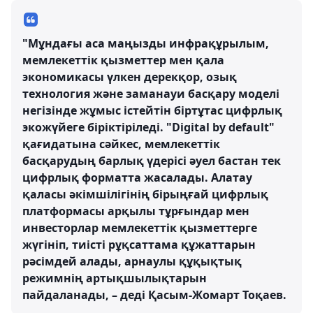
"Мұндағы аса маңызды инфрақұрылым,
мемлекеттік қызметтер мен қала
экономикасы үлкен дерекқор, озық
технология және заманауи басқару моделі
негізінде жұмыс істейтін біртұтас цифрлық
экожүйеге біріктіріледі. "Digital by default"
қағидатына сәйкес, мемлекеттік
басқарудың барлық үдерісі әуел бастан тек
цифрлық форматта жасалады. Алатау
қаласы әкімшілігінің бірыңғай цифрлық
платформасы арқылы тұрғындар мен
инвесторлар мемлекеттік қызметтерге
жүгініп, тиісті рұқсаттама құжаттарын
рәсімдей алады, арнаулы құқықтық
режимнің артықшылықтарын
пайдаланады, – деді Қасым-Жомарт Тоқаев.