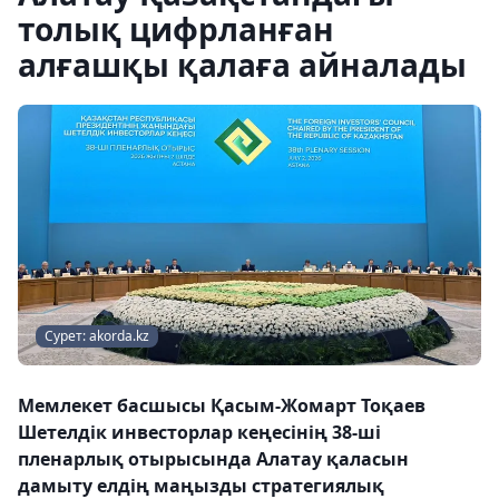
толық цифрланған
алғашқы қалаға айналады
Сурет: akorda.kz
Мемлекет басшысы Қасым-Жомарт Тоқаев
Шетелдік инвесторлар кеңесінің 38-ші
пленарлық отырысында Алатау қаласын
дамыту елдің маңызды стратегиялық