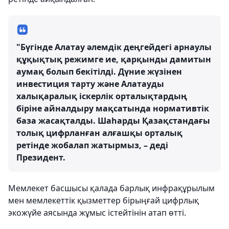
"Бүгінде Алатау әлемдік деңгейдегі арнаулы
құқықтық режимге ие, қарқынды дамитын
аумақ болып бекітілді. Дүние жүзінен
инвестиция тарту және Алатауды
халықаралық іскерлік орталықтардың
біріне айналдыру мақсатында нормативтік
база жасақталды. Шаһарды Қазақстандағы
толық цифрланған алғашқы орталық
ретінде жобалап жатырмыз, – деді
Президент.
Мемлекет басшысы қалада барлық инфрақұрылым
мен мемлекеттік қызметтер бірыңғай цифрлық
экожүйе аясында жұмыс істейтінін атап өтті.