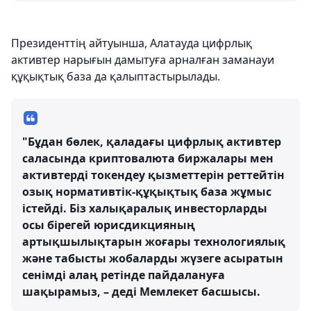
Президенттің айтуынша, Алатауда цифрлық
активтер нарығын дамытуға арналған заманауи
құқықтық база да қалыптастырылады.
"Бұдан бөлек, қаладағы цифрлық активтер
саласында криптовалюта биржалары мен
активтерді токендеу қызметтерін реттейтін
озық нормативтік-құқықтық база жұмыс
істейді. Біз халықаралық инвесторларды
осы бірегей юрисдикцияның
артықшылықтарын жоғары технологиялық
және табысты жобаларды жүзеге асыратын
сенімді алаң ретінде пайдалануға
шақырамыз, – деді Мемлекет басшысы.