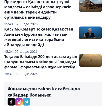
Президент: Қазақстанның түпкі
мақсаты – елімізді агроөнеркәсіп
өнімдерін терең өңдейтін
орталыққа айналдыру
15:43, 02 шілде 2026
Қасым-Жомарт Тоқаев: Қазақстан
Азия мен Еуропаны жалғайтын
жетекші логистика торабына
айналуды көздейді
15:24, 02 шілде 2026
Тоқаев: Елімізде 200-ден астам ауыл
шаруашылығы кәсіпорны "ақылды
ферма" форматында жұмыс істейді
15:37, 02 шілде 2026
Жаңалықтан zakon.kz сайтында
хабардар болыңыз: