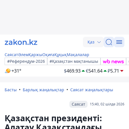
Қаз
Саясат
Әлем
Қаржы
Оқиға
Құқық
Мақалалар
#Референдум-2026
#Қазақстан мақтанышы
+31°
$
469.93
€
541.64
₽
5.71
Басты
Барлық жаңалықтар
Саясат жаңалықтары
Саясат
15:40, 02 шілде 2026
Қазақстан президенті:
Алатау Қазақстандағы