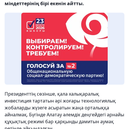
міндеттерінің бірі екенін айтты.
Президенттің сөзінше, қала халықаралық
инвестиция тартатын әрі жоғары технологиялық
жобаларды жүзеге асыратын жаңа орталыққа
айналмақ. Бүгінде Алатау әлемдік деңгейдегі арнайы
құқықтық режимі бар қарқынды дамитын аумақ
ретінде айқындалған.