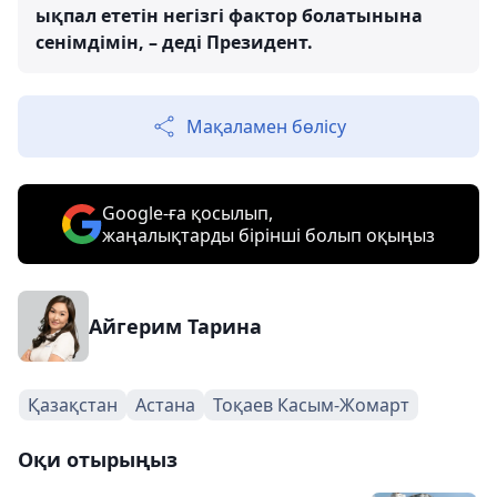
ықпал ететін негізгі фактор болатынына
сенімдімін, – деді Президент.
Мақаламен бөлісу
Google-ға қосылып,
жаңалықтарды бірінші болып оқыңыз
Айгерим Тарина
Қазақстан
Астана
Тоқаев Касым-Жомарт
Оқи отырыңыз