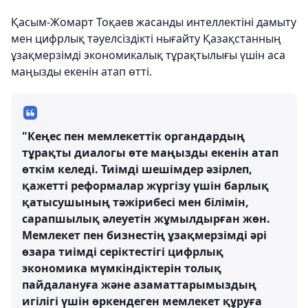
Қасым-Жомарт Тоқаев жасанды интеллектіні дамыту
мен цифрлық тәуелсіздікті нығайту Қазақстанның
ұзақмерзімді экономикалық тұрақтылығы үшін аса
маңызды екенін атап өтті.
"Кеңес пен мемлекеттік органдардың
тұрақты диалогы өте маңызды екенін атап
өткім келеді. Тиімді шешімдер әзірлеп,
қажетті реформалар жүргізу үшін барлық
қатысушының тәжірибесі мен білімін,
сарапшылық әлеуетін жұмылдырған жөн.
Мемлекет пен бизнестің ұзақмерзімді әрі
өзара тиімді серіктестігі цифрлық
экономика мүмкіндіктерін толық
пайдалануға және азаматтарымыздың
игілігі үшін өркендеген мемлекет құруға