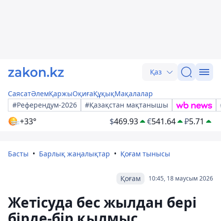
Қаз
Саясат
Әлем
Қаржы
Оқиға
Құқық
Мақалалар
#Референдум-2026
#Қазақстан мақтанышы
+33°
$
469.93
€
541.64
₽
5.71
Басты
Барлық жаңалықтар
Қоғам тынысы
Қоғам
10:45, 18 маусым 2026
Жетісуда бес жылдан бері
бірде-бір қылмыс