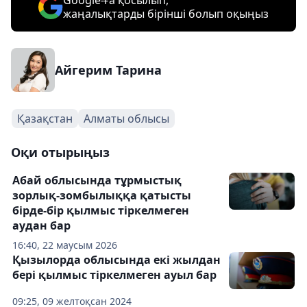
Google-ға қосылып,
жаңалықтарды бірінші болып оқыңыз
Айгерим Тарина
Қазақстан
Алматы облысы
Оқи отырыңыз
Абай облысында тұрмыстық
зорлық-зомбылыққа қатысты
бірде-бір қылмыс тіркелмеген
аудан бар
16:40, 22 маусым 2026
Қызылорда облысында екі жылдан
бері қылмыс тіркелмеген ауыл бар
09:25, 09 желтоқсан 2024