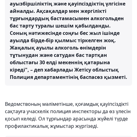
ауызбіршіліктің және қауіпсіздіктің үлгісіне
айналды. Ақсақалдар мен жергілікті
тұрғындардың бастамасымен алкогольден
бас тарту туралы шешім қабылданды.
Соның нәтижесінде соңғы бес жыл ішінде
ауылда бірде-бір қылмыс тіркелген жоқ.
Жаңалық ауылы алкоголь өнімдерін
тұтынудан және сатудан бас тартқан
облыстағы 30 елді мекеннің қатарына
кіреді", – деп хабарлады Жетісу облыстық
Полиция департаментінің баспасөз қызметі.
Ведомствоның мәліметінше, қоғамдық қауіпсіздікті
сақтауға учаскелік полиция инспекторы да өз үлесін
қосып келеді. Ол тұрғындар арасында жүйелі түрде
профилактикалық жұмыстар жүргізеді.