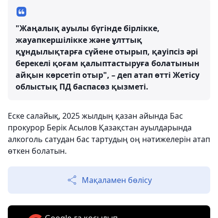
"Жаңалық ауылы бүгінде бірлікке,
жауапкершілікке және ұлттық
құндылықтарға сүйене отырып, қауіпсіз әрі
берекелі қоғам қалыптастыруға болатынын
айқын көрсетіп отыр", – деп атап өтті Жетісу
облыстық ПД баспасөз қызметі.
Еске салайық, 2025 жылдың қазан айында Бас
прокурор Берік Асылов Қазақстан ауылдарында
алкоголь сатудан бас тартудың оң нәтижелерін атап
өткен болатын.
Мақаламен бөлісу