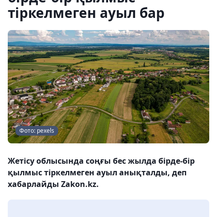
тіркелмеген ауыл бар
Фото: pexels
Жетісу облысында соңғы бес жылда бірде-бір
қылмыс тіркелмеген ауыл анықталды, деп
хабарлайды Zakon.kz.