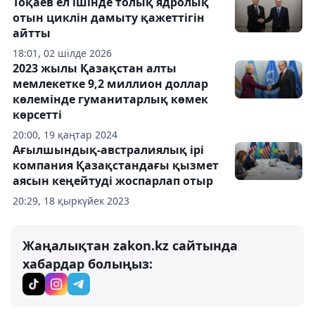
Тоқаев ел ішінде толық ядролық
отын циклін дамыту қажеттігін
айтты
18:01, 02 шілде 2026
2023 жылы Қазақстан алты
мемлекетке 9,2 миллион доллар
көлемінде гуманитарлық көмек
көрсетті
20:00, 19 қаңтар 2024
Ағылшындық-австралиялық ірі
компания Қазақстандағы қызмет
аясын кеңейтуді жоспарлап отыр
20:29, 18 қыркүйек 2023
Жаңалықтан zakon.kz сайтында
хабардар болыңыз: