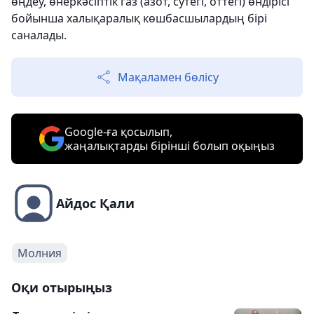
өңдеу, өнеркәсіптік газ (азот, сутегі, оттегі) өндірісі
бойынша халықаралық көшбасшылардың бірі
саналады.
Мақаламен бөлісу
Google-ға қосылып,
жаңалықтарды бірінші болып оқыңыз
Айдос Қали
Молния
Оқи отырыңыз