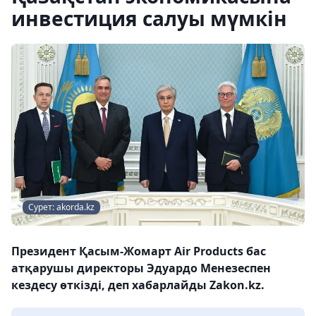
инвестиция салуы мүмкін
Сурет: akorda.kz
Президент Қасым-Жомарт Air Products бас
атқарушы директоры Эдуардо Менезеспен
кездесу өткізді, деп хабарлайды Zakon.kz.