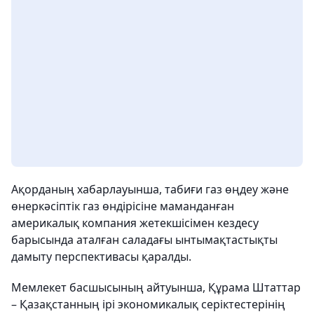
Ақорданың хабарлауынша, табиғи газ өңдеу және
өнеркәсіптік газ өндірісіне маманданған
америкалық компания жетекшісімен кездесу
барысында аталған саладағы ынтымақтастықты
дамыту перспективасы қаралды.
Мемлекет басшысының айтуынша, Құрама Штаттар
– Қазақстанның ірі экономикалық серіктестерінің