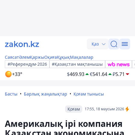
Қаз
Саясат
Әлем
Қаржы
Оқиға
Құқық
Мақалалар
#Референдум-2026
#Қазақстан мақтанышы
+33°
$
469.93
€
541.64
₽
5.71
Басты
Барлық жаңалықтар
Қоғам тынысы
Қоғам
17:55, 18 маусым 2026
Америкалық ірі компания
Қазақстан экономикасына