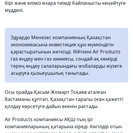
бірі және еліміз өзара тиімді байланысты кеңейтуге
мүдделі.
Эдуардо Менезес компанияның Қазақстан
экономикасына инвестиция құю мүмкіндігін
қарастыратынын жеткізді. Өйткені Air Products
газ өңдеу мен газ химиясы, сондай-ақ көмірді
терең өңдеу салаларындағы жобаларды жүзеге
асыруға қызығушылық танытады.
Осы орайда Қасым-Жомарт Тоқаев аталған
бастаманы құптап, Қазақстан тарапы оған қажетті
қолдау көрсетуге дайын екенін растады.
Air Products компаниясы АҚШ-тың ірі
компанияларының қатарына кіреді. Көгілдір отын