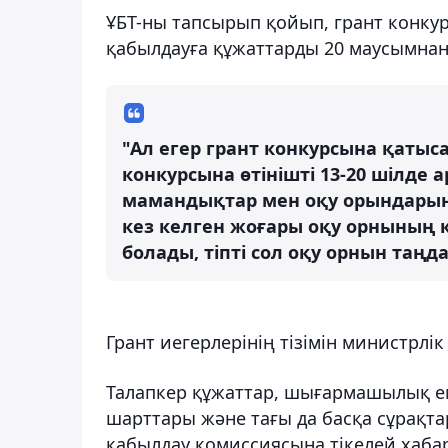
ҰБТ-ны тапсырып қойып, грант конк
қабылдауға құжаттарды 20 маусымнан
"Ал егер грант конкурсына қатыс
конкурсына өтінішті 13-20 шілде 
мамандықтар мен оқу орындарын
кез келген жоғары оқу орнының 
болады, тіпті сол оқу орнын таңд
Грант иегерлерінің тізімін министрлі
Талапкер құжаттар, шығармашылық ем
шарттары және тағы да басқа сұрақт
қабылдау комиссиясына тікелей хаба