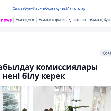
Саясат
Әлем
Қаржы
Оқиға
Құқық
Мақалалар
#Қазақмыс
#Салыстырмалы Қазақстан
#Халық бухг
Қоғ
абылдау комиссиялары
нені білу керек