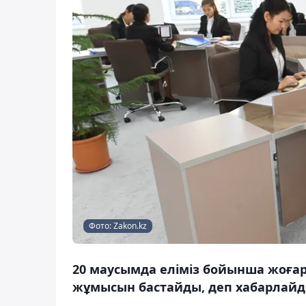
Фото: Zakon.kz
20 маусымда еліміз бойынша жоға
жұмысын бастайды, деп хабарлайды