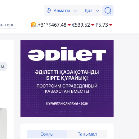
Алматы
Қаз
+31°
$
467.48
€
539.52
₽
5.73
алтері
ам
Соңғы
Танымал