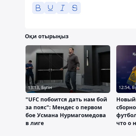
Оқи отырыңыз
13:13, Бүгін
12:54, Б
"UFC побоится дать нам бой
Новый
за пояс": Мендес о первом
сборно
бое Усмана Нурмагомедова
футбол
в лиге
что о 