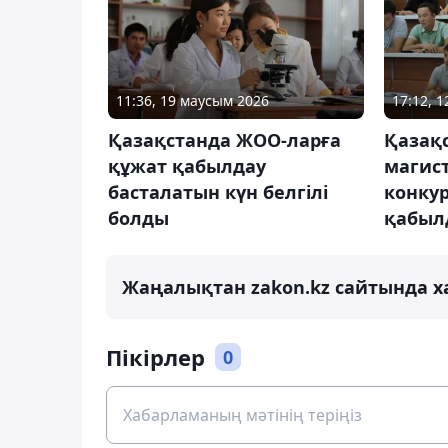
11:36, 19 маусым 2026
17:12, 
Қазақстанда ЖОО-ларға
Қазақ
құжат қабылдау
магист
басталатын күн белгілі
конку
болды
қабыл
Жаңалықтан zakon.kz сайтында х
Пікірлер
0