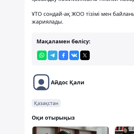
ҰТО сондай-ақ ЖОО тізімі мен байлан
жариялады.
Мақаламен бөлісу:
Айдос Қали
Қазақстан
Оқи отырыңыз