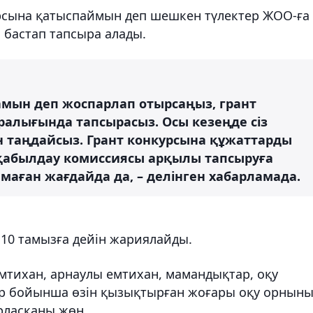
урсына қатыспаймын деп шешкен түлектер ЖОО-ға
 бастап тапсыра алады.
амын деп жоспарлап отырсаңыз, грант
аралығында тапсырасыз. Осы кезеңде сіз
 таңдайсыз. Грант конкурсына құжаттарды
қабылдау комиссиясы арқылы тапсыруға
амаған жағдайда да, – делінген хабарламада.
к 10 тамызға дейін жариялайды.
тихан, арнаулы емтихан, мамандықтар, оқу
ар бойынша өзін қызықтырған жоғары оқу орнын
рласқаны жөн.