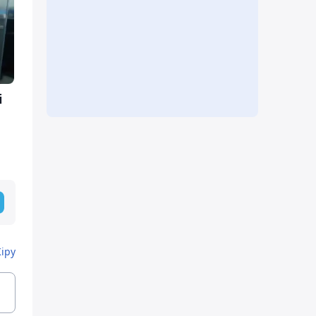
і
Кіру