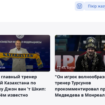
Пікір жаз
үгін
12:45, Бүгін
 главный тренер
"Он игрок волнообраз
й Казахстана по
тренер Турсунов
у Джон ван ’т Шкип:
прокомментировал п
нём известно
Медведева в Монреал