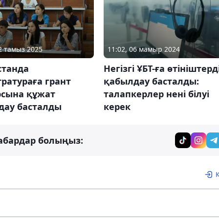
12 тамыз 2025
11:02, 06 мамыр 2024
станда
Негізгі ҰБТ-ға өтініштерд
ратураға грант
қабылдау басталды:
рсына құжат
талапкерлер нені білуі
дау басталды
керек
абардар болыңыз: