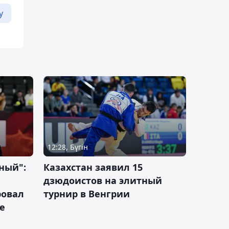
у
12:28, Бүгін
ный":
Казахстан заявил 15
дзюдоистов на элитный
ровал
турнир в Венгрии
е