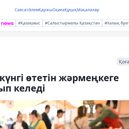
Саясат
Әлем
Қаржы
Оқиға
Құқық
Мақалалар
#Қазақмыс
#Салыстырмалы Қазақстан
#Халық бухг
Қоғ
үнгі өтетін жәрмеңкеге
ып келеді