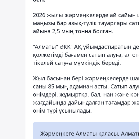
2026 жылы жәрмеңкелерде ай сайын ш
маңызы бар азық-түлік тауарлары сат
айына 2,5 мың тонна болған.
"Алматы" ӘКК" АҚ ұйымдастыратын дем
қолжетімді бағамен сатып алуға, ал о
тікелей сатуға мүмкіндік береді.
Жыл басынан бері жәрмеңкелерде шам
саны 85 мың адамнан асты. Сатып алуш
өнімдері, жұмыртқа, бал, нан және кон
жағдайында дайындалған тағамдар жән
өнім түрі ұсынылады.
Жәрмеңкеге Алматы қаласы, Алматы