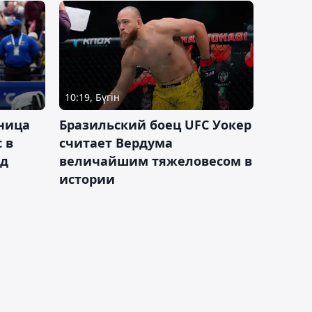
10:19, Бүгін
ница
Бразильский боец UFC Уокер
 в
считает Вердума
ад
величайшим тяжеловесом в
истории