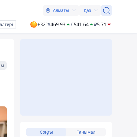
Алматы
Қаз
+32°
$
469.93
€
541.64
₽
5.71
алтері
ам
Соңғы
Танымал