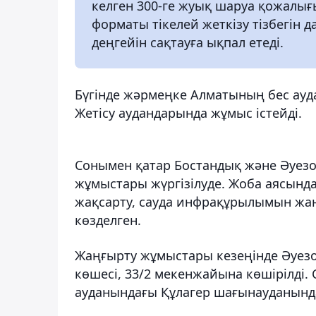
келген 300-ге жуық шаруа қожалығ
форматы тікелей жеткізу тізбегін 
деңгейін сақтауға ықпал етеді.
Бүгінде жәрмеңке Алматының бес ауд
Жетісу аудандарында жұмыс істейді.
Сонымен қатар Бостандық және Әуез
жұмыстары жүргізілуде. Жоба аясынд
жақсарту, сауда инфрақұрылымын жаң
көзделген.
Жаңғырту жұмыстары кезеңінде Әуез
көшесі, 33/2 мекенжайына көшірілді.
ауданындағы Құлагер шағынауданынд