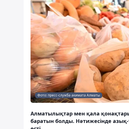
Фото: пресс-служба акимата Алматы
Алматылықтар мен қала қонақтары
баратын болды. Нәтижесінде азық-т
өсті.