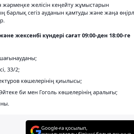
ін жәрмеңке желісін кеңейту жұмыстарын
ң барлық сегіз ауданын қамтуды және жаңа өңірл
р.
әне жексенбі күндері сағат 09:00-ден 18:00-ге
 шағынауданы;
і, 33/2;
ектұров көшелерінің қиылысы;
Әйтеке би мен Гоголь көшелерінің аралығы;
аны.
Google-ға қосылып,
жаңалықтарды бірінші болып оқыңыз