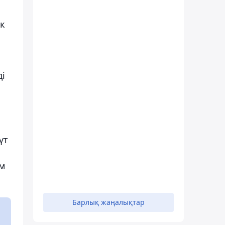
ік
ді
үт
ам
Барлық жаңалықтар