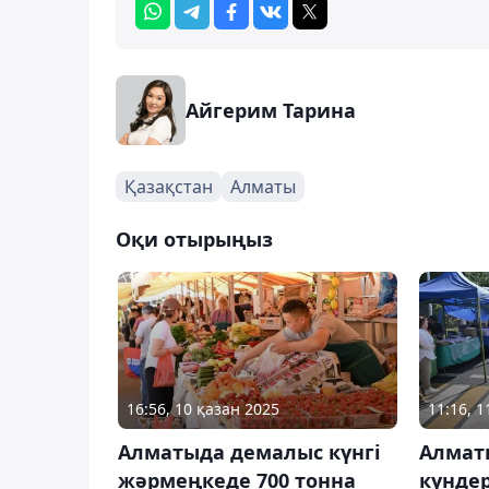
Айгерим Тарина
Қазақстан
Алматы
Оқи отырыңыз
16:56, 10 қазан 2025
11:16, 1
Алматыда демалыс күнгі
Алмат
жәрмеңкеде 700 тонна
күндер