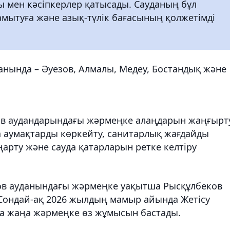
ы мен кәсіпкерлер қатысады. Сауданың бұл
дамытуға және азық-түлік бағасының қолжетімді
анында – Әуезов, Алмалы, Медеу, Бостандық және
ов аудандарындағы жәрмеңке алаңдарын жаңғырт
а аумақтарды көркейту, санитарлық жағдайды
арту және сауда қатарларын ретке келтіру
ов ауданындағы жәрмеңке уақытша Рысқұлбеков
 Сондай-ақ 2026 жылдың мамыр айында Жетісу
а жаңа жәрмеңке өз жұмысын бастады.