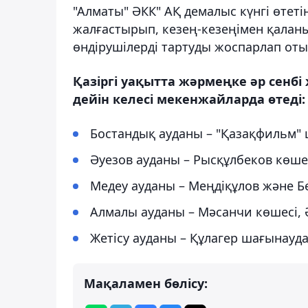
"Алматы" ӘКК" АҚ демалыс күнгі өтет
жалғастырып, кезең-кезеңімен қаланы
өндірушілерді тартуды жоспарлап оты
Қазіргі уақытта жәрмеңке әр сенбі ж
дейін келесі мекенжайларда өтеді:
Бостандық ауданы – "Қазақфильм"
Әуезов ауданы – Рысқұлбеков көшес
Медеу ауданы – Меңдіқұлов және Б
Алмалы ауданы – Мәсанчи көшесі, 
Жетісу ауданы – Құлагер шағынауд
Мақаламен бөлісу: