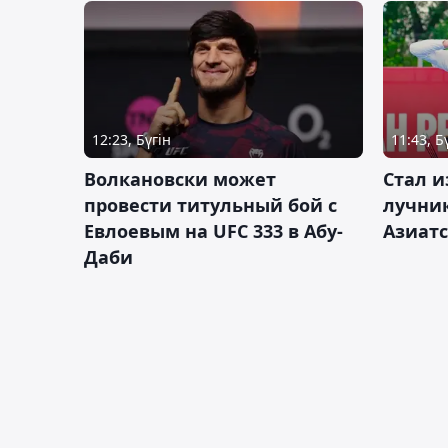
12:23, Бүгін
11:43, Б
Волкановски может
Стал и
провести титульный бой с
лучник
Евлоевым на UFC 333 в Абу-
Азиатс
Даби