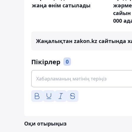
жаңа өнім сатылады
жәрме
сайын 
000 ад
Жаңалықтан zakon.kz сайтында х
Пікірлер
0
Оқи отырыңыз