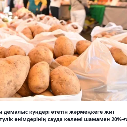
 демалыс күндері өтетін жәрмеңкеге жиі
үлік өнімдерінің сауда көлемі шамамен 20%-ғ