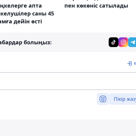
ңкелерге апта
пен көкөніс сатылады
келушілер саны 45
амға дейін өсті
абардар болыңыз:
Пікір жаз