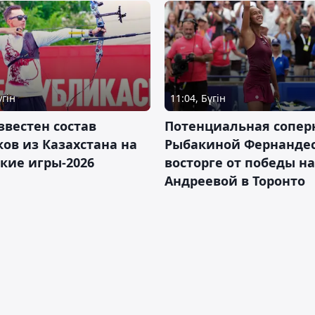
үгін
11:04, Бүгін
звестен состав
Потенциальная сопер
ов из Казахстана на
Рыбакиной Фернандес
кие игры-2026
восторге от победы н
Андреевой в Торонто