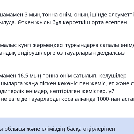
амамен 3 мың тонна өнім, оның ішінде әлеуметт
ылуда. Өткен жылы бұл көрсеткіш орта есеппен
алыс күнгі жәрмеңкесі тұрғындарға сапалы өнім
тандық өндірушілерге өз тауарларын делдалсыз
амен 16,5 мың тонна өнім сатылып, келушілер
ыларға жаңа піскен көкөніс пен жеміс, ет және с
дитерлік өнімдер, кептірілген жемістер, үй
е өзге де тауарларды қоса алғанда 1000-нан аст
 облысы және еліміздің басқа өңірлерінен