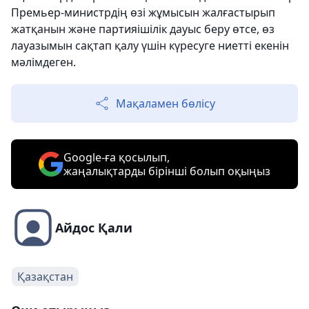
Премьер-министрдің өзі жұмысын жалғастырып
жатқанын және партияішілік дауыс беру өтсе, өз
лауазымын сақтап қалу үшін күресуге ниетті екенін
мәлімдеген.
Мақаламен бөлісу
Google-ға қосылып,
жаңалықтарды бірінші болып оқыңыз
Айдос Қали
Қазақстан