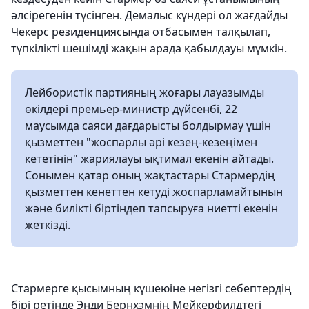
әлсірегенін түсінген. Демалыс күндері ол жағдайды
Чекерс резиденциясында отбасымен талқылап,
түпкілікті шешімді жақын арада қабылдауы мүмкін.
Лейбористік партияның жоғары лауазымды
өкілдері премьер-министр дүйсенбі, 22
маусымда саяси дағдарысты болдырмау үшін
қызметтен "жоспарлы әрі кезең-кезеңімен
кететінін" жариялауы ықтимал екенін айтады.
Сонымен қатар оның жақтастары Стармердің
қызметтен кенеттен кетуді жоспарламайтынын
және билікті біртіндеп тапсыруға ниетті екенін
жеткізді.
Стармерге қысымның күшеюіне негізгі себептердің
бірі ретінде Энди Бернхэмнің Мейкерфилдтегі