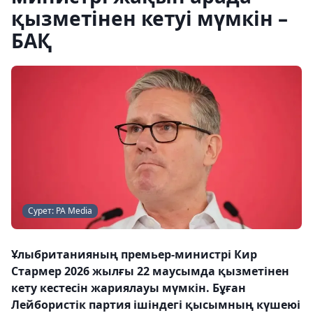
қызметінен кетуі мүмкін –
БАҚ
Сурет: PA Media
Ұлыбританияның премьер-министрі Кир
Стармер 2026 жылғы 22 маусымда қызметінен
кету кестесін жариялауы мүмкін. Бұған
Лейбористік партия ішіндегі қысымның күшеюі