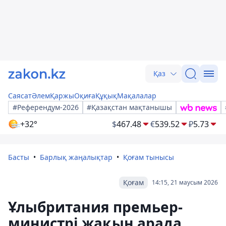
Қаз
Саясат
Әлем
Қаржы
Оқиға
Құқық
Мақалалар
#Референдум-2026
#Қазақстан мақтанышы
+32°
$
467.48
€
539.52
₽
5.73
Басты
Барлық жаңалықтар
Қоғам тынысы
Қоғам
14:15, 21 маусым 2026
Ұлыбритания премьер-
министрі жақын арада