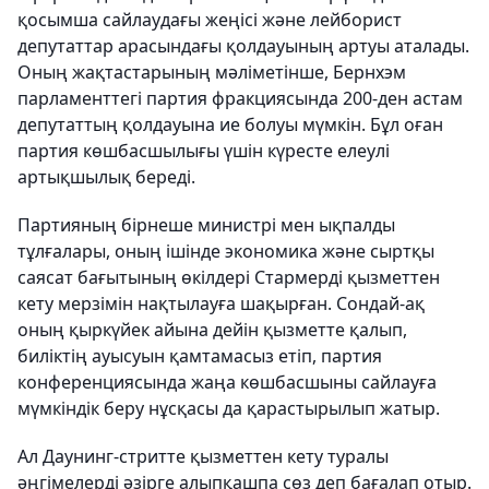
қосымша сайлаудағы жеңісі және лейборист
депутаттар арасындағы қолдауының артуы аталады.
Оның жақтастарының мәліметінше, Бернхэм
парламенттегі партия фракциясында 200-ден астам
депутаттың қолдауына ие болуы мүмкін. Бұл оған
партия көшбасшылығы үшін күресте елеулі
артықшылық береді.
Партияның бірнеше министрі мен ықпалды
тұлғалары, оның ішінде экономика және сыртқы
саясат бағытының өкілдері Стармерді қызметтен
кету мерзімін нақтылауға шақырған. Сондай-ақ
оның қыркүйек айына дейін қызметте қалып,
биліктің ауысуын қамтамасыз етіп, партия
конференциясында жаңа көшбасшыны сайлауға
мүмкіндік беру нұсқасы да қарастырылып жатыр.
Ал Даунинг-стритте қызметтен кету туралы
әңгімелерді әзірге алыпқашпа сөз деп бағалап отыр.