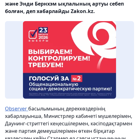
және Энди Бернхэм ықпалының артуы себеп
болған, деп хабарлайды Zakon.kz.
Observer
басылымының дереккөздерінің
хабарлауынша, Министрлер кабинеті мүшелерімен,
Даунинг-стриттегі кеңесшілермен, кәсіподақтармен
және партия демеушілерімен өткен бірқатар
кездесуден кейін Стармер өз саяси ұстанымының